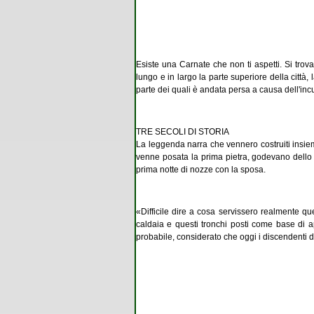
Esiste una Carnate che non ti aspetti. Si trova
lungo e in largo la parte superiore della città
parte dei quali è andata persa a causa dell'incu
TRE SECOLI DI STORIA
La leggenda narra che ven­nero costruiti insiem
venne posata la prima pietra, godevano dello “I
prima notte di nozze con la sposa.
«Difficile dire a cosa servissero realmente qu
caldaia e questi tronchi posti come base di 
probabile, considerato che oggi i discendenti de