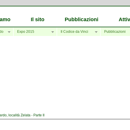
iamo
Il sito
Pubblicazioni
Attiv
do
Expo 2015
Il Codice da Vinci
Pubblicazioni
o, località Zelata - Parte II