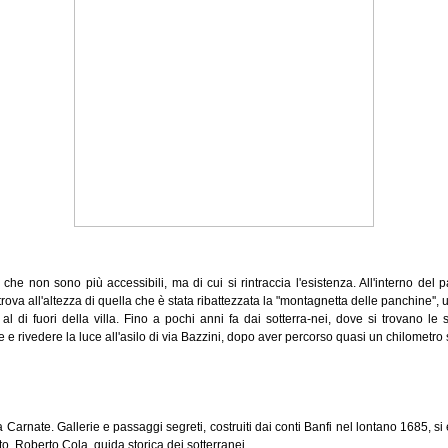
 che non sono più accessibili, ma di cui si rintraccia l'esistenza. All'interno del
trova all'altezza di quella che è stata ribattezzata la "montagnetta delle panchine'', u
n al di fuori della villa. Fino a pochi anni fa dai sotterra-nei, dove si trovano l
e rivedere la luce all'asilo di via Bazzini, dopo aver percorso quasi un chilometro s
a Carnate. Gallerie e passaggi segreti, costruiti dai conti Banfi nel lontano 1685, s
foto, Roberto Cola, guida storica dei sotterranei