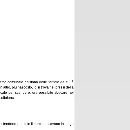
 parco comunale esistono delle feritoie da cui è
n altro, più nascosto, lo si trova nei pressi della
e scale per scendere, era possibile sbucare nel
ottoterra.
i estendono per tutto il parco e scavano in lungo