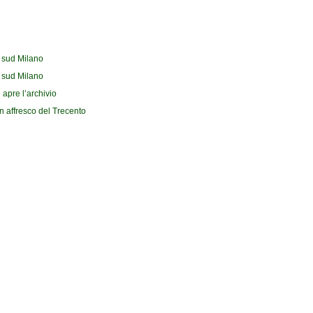
l sud Milano
l sud Milano
 apre l’archivio
n affresco del Trecento