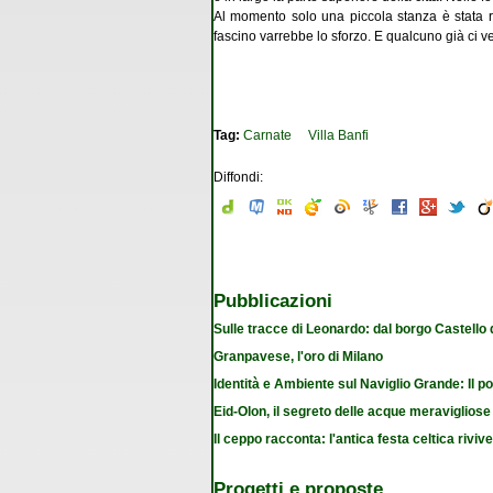
Al momento solo una piccola stanza è stata rec
fascino varrebbe lo sforzo. E qualcuno già ci 
Tag:
Carnate
Villa Banfi
Diffondi:
Pubblicazioni
Sulle tracce di Leonardo: dal borgo Castello
Granpavese, l'oro di Milano
Identità e Ambiente sul Naviglio Grande: Il po
Eid-Olon, il segreto delle acque meravigliose
Il ceppo racconta: l'antica festa celtica riviv
Progetti e proposte