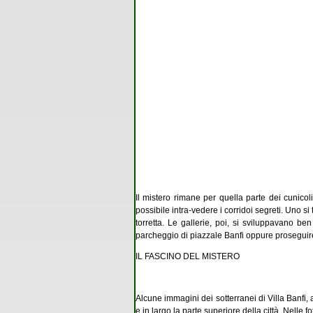
Il mistero rimane per quella parte dei cunicoli
possibile intra-vedere i corridoi segreti. Uno si 
torretta. Le gallerie, poi, si sviluppavano be
parcheggio di piazzale Banfi oppure proseguire 
IL FASCINO DEL MISTERO
Alcune immagini dei sotterranei di Villa Banfi, 
e in largo la parte superiore della città. Nelle 