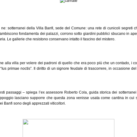
 ne: sotterranei della Villa Banfi, sede del Comune: una rete di cunicoli segreti 
, lambiscono fondamenta dei palazzi, corrono sotto giardini pubblici sbucano in ap
ria. Le gallerie che resistono conservano intatto il fascino del mistero.
e alla villa per volere dei padroni di quello che era poco più che un contado, i c
us primae noctis”. Il diritto di un signore feudale di trascorrere, in occasione de
esti passaggi – spiega l’ex assessore Roberto Cola, guida storica dei sotterranei
appoggio lasciano supporre che questa zona venisse usata come cantina in cui si
i Banfi sono degli apprezzati viticoltori.