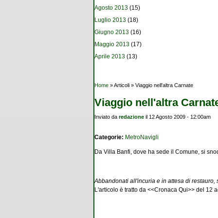
Agosto 2013
(15)
Luglio 2013
(18)
Giugno 2013
(16)
Maggio 2013
(17)
Aprile 2013
(13)
Tu sei qui
Home
» Articoli » Viaggio nell'altra Carnate
Viaggio nell'altra Carnat
Inviato da
redazione
il 12 Agosto 2009 - 12:00am
Categorie:
MetroNavigli
Da Villa Banfi, dove ha sede il Comune, si snod
Abbandonati all'incuria e in attesa di restauro,
L'articolo è tratto da <<Cronaca Qui>> del 12 