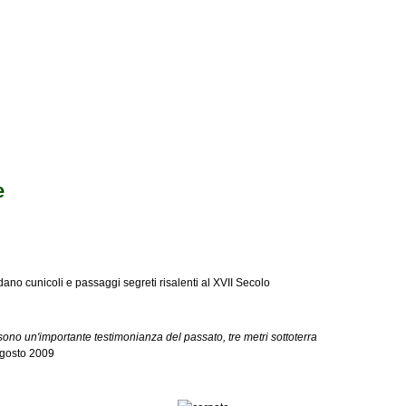
e
ano cunicoli e passaggi segreti risalenti al XVII Secolo
 sono un'importante testimonianza del passato, tre metri sottoterra
agosto 2009