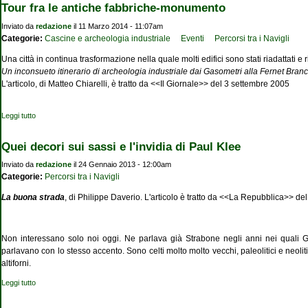
Tour fra le antiche fabbriche-monumento
Inviato da
redazione
il 11 Marzo 2014 - 11:07am
Categorie:
Cascine e archeologia industriale
Eventi
Percorsi tra i Navigli
Una città in continua trasformazione nella quale molti edifici sono stati riadattati e 
Un inconsueto itinerario di archeologia industriale dai Gasometri alla Fernet Bran
L'articolo, di Matteo Chiarelli, è tratto da <<Il Giornale>> del 3 settembre 2005
Leggi tutto
su Tour fra le antiche fabbriche-monumento
Quei decori sui sassi e l'invidia di Paul Klee
Inviato da
redazione
il 24 Gennaio 2013 - 12:00am
Categorie:
Percorsi tra i Navigli
La buona strada
, di Philippe Daverio. L'articolo è tratto da <<La Repubblica>> d
Non interessano solo noi oggi. Ne parlava già Strabone negli anni nei quali G
parlavano con lo stesso accento. Sono celti molto molto vecchi, paleolitici e neolit
altiforni.
Leggi tutto
su Quei decori sui sassi e l'invidia di Paul Klee