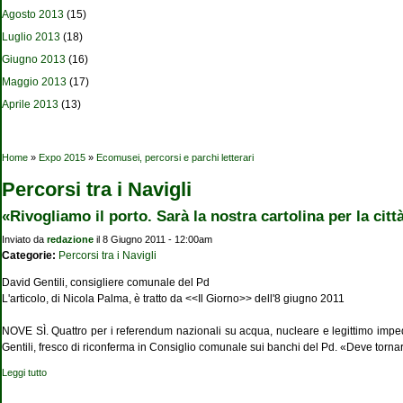
Agosto 2013
(15)
Luglio 2013
(18)
Giugno 2013
(16)
Maggio 2013
(17)
Aprile 2013
(13)
Tu sei qui
Home
»
Expo 2015
»
Ecomusei, percorsi e parchi letterari
Percorsi tra i Navigli
«Rivogliamo il porto. Sarà la nostra cartolina per la citt
Inviato da
redazione
il 8 Giugno 2011 - 12:00am
Categorie:
Percorsi tra i Navigli
David Gentili, consigliere comunale del Pd
L'articolo, di Nicola Palma, è tratto da <<Il Giorno>> dell'8 giugno 2011
NOVE SÌ. Quattro per i referendum nazionali su acqua, nucleare e legittimo impedi
Gentili, fresco di riconferma in Consiglio comunale sui banchi del Pd. «Deve tornar
Leggi tutto
su «Rivogliamo il porto. Sarà la nostra cartolina per la città dell'Expo»