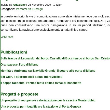
Inviato da
redazione
il 26 Novembre 2009 - 1:41pm
Categorie:
Percorsi tra i Navigli
In questo territorio, le vie di comunicazione sono state inizialmente, e per molti seco
altri ostacoli tra cui il diffuso brigantaggio, rendevano più conveniente utilizzare zat
punti non consentivano una sicura navigazione in alcuni periodi dell'anno, da
consentivano la navigazione esclusivamente a natanti tipo canoa.
Leggi tutto
su Organizzazione del territorio tra i Navigli Grande e Pavese
Pubblicazioni
Sulle tracce di Leonardo: dal borgo Castello di Buccinasco al borgo San Cristo
Granpavese, l'oro di Milano
Identità e Ambiente sul Naviglio Grande: Il potere alle porte di Milano
Eid-Olon, il segreto delle acque meravigliose
Il ceppo racconta: l'antica festa celtica rivive al Ronchetto
Progetti e proposte
Un progetto di recupero e valorizzazione per la cascina Monterobbio
Una proposta per riqualificare la stazione di Porta Genova