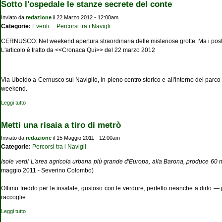
Sotto l'ospedale le stanze secrete del conte
Inviato da
redazione
il 22 Marzo 2012 - 12:00am
Categorie:
Eventi
Percorsi tra i Navigli
CERNUSCO: Nel weekend apertura straordinaria delle misteriose grotte. Ma i posti 
L'articolo è tratto da <<Cronaca Qui>> del 22 marzo 2012
Via Uboldo a Cernusco sul Naviglio, in pieno centro storico e all'interno del parc
weekend.
Leggi tutto
su Sotto l'ospedale le stanze secrete del conte
Metti una risaia a tiro di metrò
Inviato da
redazione
il 15 Maggio 2011 - 12:00am
Categorie:
Percorsi tra i Navigli
Isole verdi L'area agricola urbana più grande d'Europa, alla Barona, produce 60 mila
maggio 2011 - Severino Colombo)
Ottimo freddo per le insalate, gustoso con le verdure, perfetto neanche a dirlo — per 
raccoglie.
Leggi tutto
su Metti una risaia a tiro di metrò