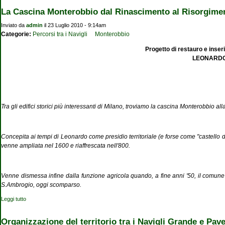
La Cascina Monterobbio dal Rinascimento al Risorgime
Inviato da
admin
il 23 Luglio 2010 - 9:14am
Categorie:
Percorsi tra i Navigli
Monterobbio
Progetto di restauro e inseri
LEONARDO D
Tra gli edifici storici più interessanti di Milano, troviamo la cascina Monterobbio al
Concepita ai tempi di Leonardo come presidio territoriale (e forse come "castello d
venne ampliata nel 1600 e riaffrescata nell'800.
Venne dismessa infine dalla funzione agricola quando, a fine anni '50, il comune 
S.Ambrogio, oggi scomparso.
Leggi tutto
su La Cascina Monterobbio dal Rinascimento al Risorgimento.
Organizzazione del territorio tra i Navigli Grande e Pav