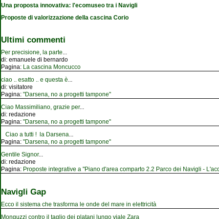
Una proposta innovativa: l'ecomuseo tra i Navigli
Proposte di valorizzazione della cascina Corio
Ultimi commenti
Per precisione, la parte
...
di:
emanuele di bernardo
Pagina:
La cascina Moncucco
ciao .. esatto .. e questa è
...
di:
visitatore
Pagina:
"Darsena, no a progetti tampone"
Ciao Massimiliano, grazie per
...
di:
redazione
Pagina:
"Darsena, no a progetti tampone"
Ciao a tutti ! la Darsena
...
Pagina:
"Darsena, no a progetti tampone"
Gentile Signor
...
di:
redazione
Pagina:
Proposte integrative a "Piano d'area comparto 2.2 Parco dei Navigli - L'acqu
Navigli Gap
Ecco il sistema che trasforma le onde del mare in elettricità
Monguzzi contro il taglio dei platani lungo viale Zara