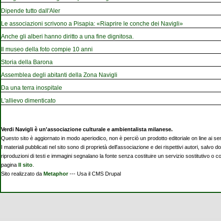
Dipende tutto dall'Aler
Le associazioni scrivono a Pisapia: «Riaprire le conche dei Navigli»
Anche gli alberi hanno diritto a una fine dignitosa.
Il museo della foto compie 10 anni
Storia della Barona
Assemblea degli abitanti della Zona Navigli
Da una terra inospitale
L'allievo dimenticato
Verdi Navigli è un'associazione culturale e ambientalista milanese.
Questo sito è aggiornato in modo aperiodico, non è perciò un prodotto editoriale on line ai se
I materiali pubblicati nel sito sono di proprietà dell'associazione e dei rispettivi autori, salvo d
riproduzioni di testi e immagini segnalano la fonte senza costituire un servizio sostitutivo o 
pagina
Il sito
.
Sito realizzato da
Metaphor
--- Usa il CMS Drupal