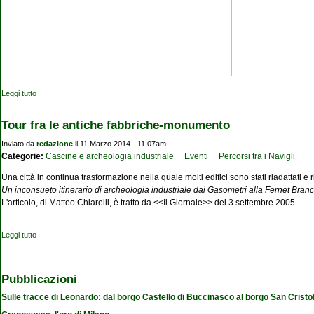
Leggi tutto
su I parchi archeologici rurali
Tour fra le antiche fabbriche-monumento
Inviato da
redazione
il 11 Marzo 2014 - 11:07am
Categorie:
Cascine e archeologia industriale
Eventi
Percorsi tra i Navigli
Una città in continua trasformazione nella quale molti edifici sono stati riadattati e 
Un inconsueto itinerario di archeologia industriale dai Gasometri alla Fernet Bran
L'articolo, di Matteo Chiarelli, è tratto da <<Il Giornale>> del 3 settembre 2005
Leggi tutto
su Tour fra le antiche fabbriche-monumento
Pubblicazioni
Sulle tracce di Leonardo: dal borgo Castello di Buccinasco al borgo San Cristo