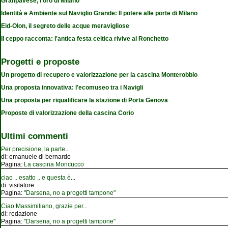
Granpavese, l'oro di Milano
Identità e Ambiente sul Naviglio Grande: Il potere alle porte di Milano
Eid-Olon, il segreto delle acque meravigliose
Il ceppo racconta: l'antica festa celtica rivive al Ronchetto
Progetti e proposte
Un progetto di recupero e valorizzazione per la cascina Monterobbio
Una proposta innovativa: l'ecomuseo tra i Navigli
Una proposta per riqualificare la stazione di Porta Genova
Proposte di valorizzazione della cascina Corio
Ultimi commenti
Per precisione, la parte
...
di:
emanuele di bernardo
Pagina:
La cascina Moncucco
ciao .. esatto .. e questa è
...
di:
visitatore
Pagina:
"Darsena, no a progetti tampone"
Ciao Massimiliano, grazie per
...
di:
redazione
Pagina:
"Darsena, no a progetti tampone"