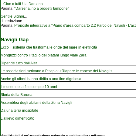
Ciao a tutti ! la Darsena
...
Pagina:
"Darsena, no a progetti tampone"
Gentile Signor
...
di:
redazione
Pagina:
Proposte integrative a "Piano d'area comparto 2.2 Parco dei Navigli - L'acqu
Navigli Gap
Ecco il sistema che trasforma le onde del mare in elettricità
Monguzzi contro il taglio dei platani lungo viale Zara
Dipende tutto dall'Aler
Le associazioni scrivono a Pisapia: «Riaprire le conche dei Navigli»
Anche gli alberi hanno diritto a una fine dignitosa.
Il museo della foto compie 10 anni
Storia della Barona
Assemblea degli abitanti della Zona Navigli
Da una terra inospitale
L'allievo dimenticato
Verdi Navigli è un'associazione culturale e ambientalista milanese.