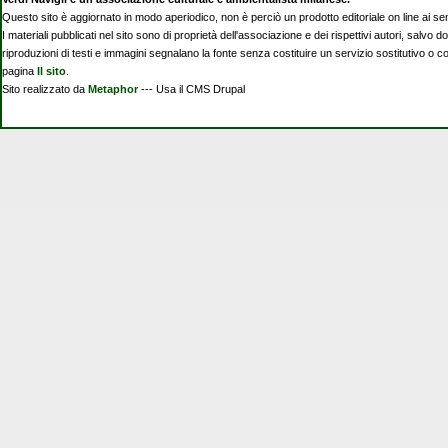
Questo sito è aggiornato in modo aperiodico, non è perciò un prodotto editoriale on line ai se
I materiali pubblicati nel sito sono di proprietà dell'associazione e dei rispettivi autori, salvo d
riproduzioni di testi e immagini segnalano la fonte senza costituire un servizio sostitutivo o 
pagina
Il sito
.
Sito realizzato da
Metaphor
--- Usa il CMS Drupal