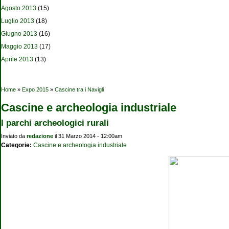
Agosto 2013
(15)
Luglio 2013
(18)
Giugno 2013
(16)
Maggio 2013
(17)
Aprile 2013
(13)
Tu sei qui
Home
»
Expo 2015
»
Cascine tra i Navigli
Cascine e archeologia industriale
I parchi archeologici rurali
Inviato da
redazione
il 31 Marzo 2014 - 12:00am
Categorie:
Cascine e archeologia industriale