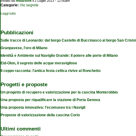
Inviato da
redazione
il 2 Luglio 2013 - 12:00am
Categorie:
Vie segrete
Leggi tutto
su La falda sale, acqua alta nel metrò. Verde a 20 km all’ora in Sant’Agostino
Pubblicazioni
Sulle tracce di Leonardo: dal borgo Castello di Buccinasco al borgo San Cristo
Granpavese, l'oro di Milano
Identità e Ambiente sul Naviglio Grande: Il potere alle porte di Milano
Eid-Olon, il segreto delle acque meravigliose
Il ceppo racconta: l'antica festa celtica rivive al Ronchetto
Progetti e proposte
Un progetto di recupero e valorizzazione per la cascina Monterobbio
Una proposta per riqualificare la stazione di Porta Genova
Una proposta innovativa: l'ecomuseo tra i Navigli
Proposte di valorizzazione della cascina Corio
Ultimi commenti