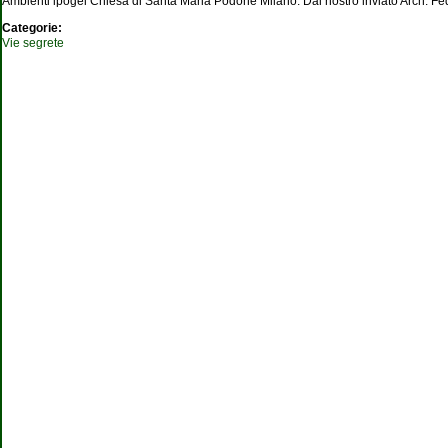
Ambienti ipogei Chiesa di Santa Maria Podone Milano. Dal nostro inviato Arch. Fe
Categorie:
Vie segrete