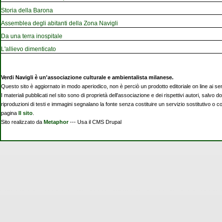
Storia della Barona
Assemblea degli abitanti della Zona Navigli
Da una terra inospitale
L'allievo dimenticato
Verdi Navigli è un'associazione culturale e ambientalista milanese.
Questo sito è aggiornato in modo aperiodico, non è perciò un prodotto editoriale on line ai se
I materiali pubblicati nel sito sono di proprietà dell'associazione e dei rispettivi autori, salvo d
riproduzioni di testi e immagini segnalano la fonte senza costituire un servizio sostitutivo o 
pagina
Il sito
.
Sito realizzato da
Metaphor
--- Usa il CMS Drupal