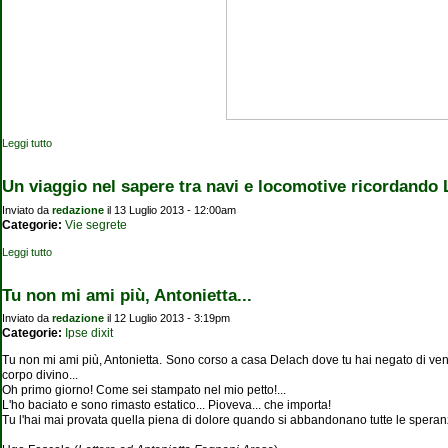
Leggi tutto
su Portvenir, Terra del Fuoco
Un viaggio nel sapere tra navi e locomotive ricordando
Inviato da
redazione
il 13 Luglio 2013 - 12:00am
Categorie:
Vie segrete
Leggi tutto
su Un viaggio nel sapere tra navi e locomotive ricordando Leonardo
Tu non mi ami più, Antonietta...
Inviato da
redazione
il 12 Luglio 2013 - 3:19pm
Categorie:
Ipse dixit
Tu non mi ami più, Antonietta. Sono corso a casa Delach dove tu hai negato di venir
corpo divino...
Oh primo giorno! Come sei stampato nel mio petto!...
L'ho baciato e sono rimasto estatico... Pioveva... che importa!
Tu l'hai mai provata quella piena di dolore quando si abbandonano tutte le spera