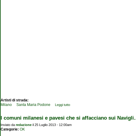
Artisti di strada:
Milano
Santa Maria Podone
Leggi tutto
su Santa Maria Podone Milano
I comuni milanesi e pavesi che si affacciano sui Navigli.
Inviato da
redazione
il 25 Luglio 2013 - 12:00am
Categorie:
OK