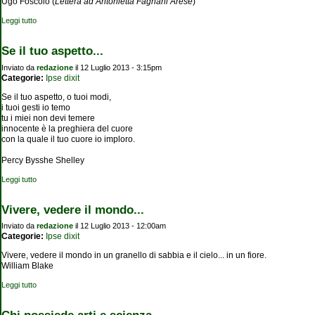
Ugo Foscolo (
Lettera ad Antonietta Fagnani Arese
)
Leggi tutto
su Tu non mi ami più, Antonietta...
Se il tuo aspetto...
Inviato da
redazione
il 12 Luglio 2013 - 3:15pm
Categorie:
Ipse dixit
Se il tuo aspetto, o tuoi modi,
i tuoi gesti io temo
tu i miei non devi temere
innocente è la preghiera del cuore
con la quale il tuo cuore io imploro.
Percy Bysshe Shelley
Leggi tutto
su Se il tuo aspetto...
Vivere, vedere il mondo...
Inviato da
redazione
il 12 Luglio 2013 - 12:00am
Categorie:
Ipse dixit
Vivere, vedere il mondo in un granello di sabbia e il cielo... in un fiore.
William Blake
Leggi tutto
su Vivere, vedere il mondo...