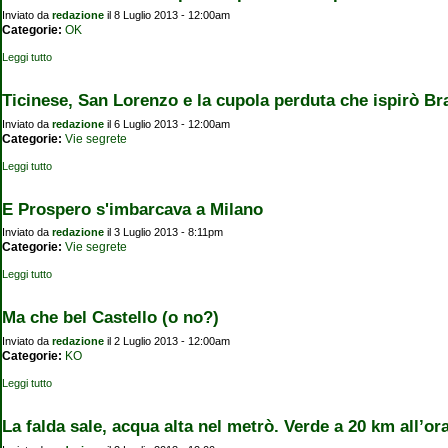
Inviato da
redazione
il 8 Luglio 2013 - 12:00am
Categorie:
OK
Leggi tutto
su Curiosità: "Usiamo le pecore per tosare i parchi"
Ticinese, San Lorenzo e la cupola perduta che ispirò B
Inviato da
redazione
il 6 Luglio 2013 - 12:00am
Categorie:
Vie segrete
Leggi tutto
su Ticinese, San Lorenzo e la cupola perduta che ispirò Bramante
E Prospero s'imbarcava a Milano
Inviato da
redazione
il 3 Luglio 2013 - 8:11pm
Categorie:
Vie segrete
Leggi tutto
su E Prospero s'imbarcava a Milano
Ma che bel Castello (o no?)
Inviato da
redazione
il 2 Luglio 2013 - 12:00am
Categorie:
KO
Leggi tutto
su Ma che bel Castello (o no?)
La falda sale, acqua alta nel metrò. Verde a 20 km all’or