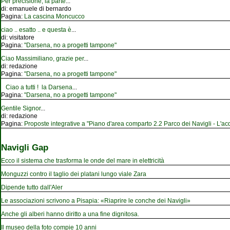
Per precisione, la parte
...
di:
emanuele di bernardo
Pagina:
La cascina Moncucco
ciao .. esatto .. e questa è
...
di:
visitatore
Pagina:
"Darsena, no a progetti tampone"
Ciao Massimiliano, grazie per
...
di:
redazione
Pagina:
"Darsena, no a progetti tampone"
Ciao a tutti ! la Darsena
...
Pagina:
"Darsena, no a progetti tampone"
Gentile Signor
...
di:
redazione
Pagina:
Proposte integrative a "Piano d'area comparto 2.2 Parco dei Navigli - L'acqu
Navigli Gap
Ecco il sistema che trasforma le onde del mare in elettricità
Monguzzi contro il taglio dei platani lungo viale Zara
Dipende tutto dall'Aler
Le associazioni scrivono a Pisapia: «Riaprire le conche dei Navigli»
Anche gli alberi hanno diritto a una fine dignitosa.
Il museo della foto compie 10 anni