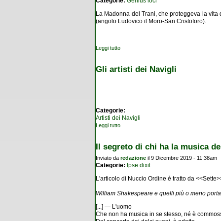
Categorie:
Genius loci
La Madonna del Trani, che proteggeva la vita d
(angolo Ludovico il Moro-San Cristoforo).
Leggi tutto
su Madonna del Trani
Gli artisti dei Navigli
Categorie:
Artisti dei Navigli
Leggi tutto
su Gli artisti dei Navigli
Il segreto di chi ha la musica d
Inviato da
redazione
il 9 Dicembre 2019 - 11:38am
Categorie:
Ipse dixit
L'articolo di Nuccio Ordine è tratto da <<Sette
William Shakespeare e quelli più o meno portat
[...] — L'uomo
Che non ha musica in se stesso, né è commos