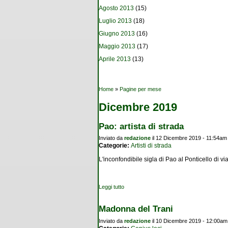
Agosto 2013
(15)
Luglio 2013
(18)
Giugno 2013
(16)
Maggio 2013
(17)
Aprile 2013
(13)
Tu sei qui
Home
»
Pagine per mese
Dicembre 2019
Pao: artista di strada
Inviato da
redazione
il 12 Dicembre 2019 - 11:54am
Categorie:
Artisti di strada
L'inconfondibile sigla di Pao al Ponticello di v
Leggi tutto
su Pao: artista di strada
Madonna del Trani
Inviato da
redazione
il 10 Dicembre 2019 - 12:00am