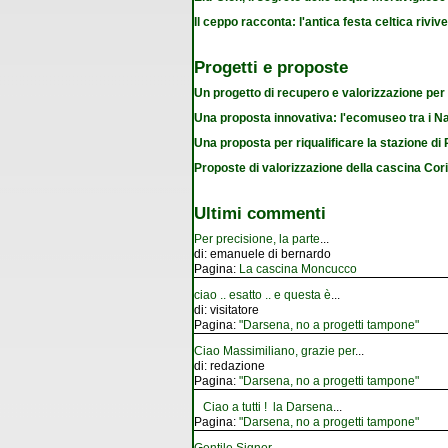
Il ceppo racconta: l'antica festa celtica riviv
Progetti e proposte
Un progetto di recupero e valorizzazione per
Una proposta innovativa: l'ecomuseo tra i Na
Una proposta per riqualificare la stazione d
Proposte di valorizzazione della cascina Cor
Ultimi commenti
Per precisione, la parte
...
di:
emanuele di bernardo
Pagina:
La cascina Moncucco
ciao .. esatto .. e questa è
...
di:
visitatore
Pagina:
"Darsena, no a progetti tampone"
Ciao Massimiliano, grazie per
...
di:
redazione
Pagina:
"Darsena, no a progetti tampone"
Ciao a tutti ! la Darsena
...
Pagina:
"Darsena, no a progetti tampone"
Gentile Signor
...