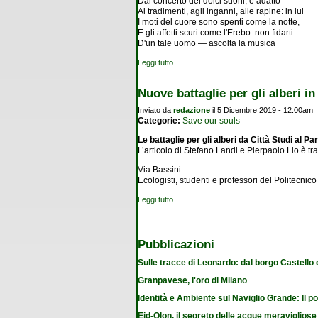
Dal concerto dei dolci suoni, è adatto
Ai tradimenti, agli inganni, alle rapine: in lui
I moti del cuore sono spenti come la notte,
E gli affetti scuri come l'Erebo: non fidarti
D'un tale uomo — ascolta la musica
Leggi tutto
su Il segreto di chi ha la musica dentro
Nuove battaglie per gli alberi in 
Inviato da
redazione
il 5 Dicembre 2019 - 12:00am
Categorie:
Save our souls
Le battaglie per gli alberi da Città Studi al P
L’articolo di Stefano Landi e Pierpaolo Lio è t
Via Bassini
Ecologisti, studenti e professori del Politecni
Leggi tutto
su Nuove battaglie per gli alberi in città
Pubblicazioni
Sulle tracce di Leonardo: dal borgo Castello
Granpavese, l'oro di Milano
Identità e Ambiente sul Naviglio Grande: Il po
Eid-Olon, il segreto delle acque meravigliose