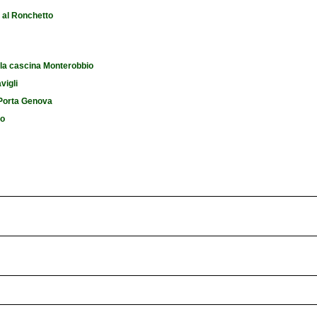
e al Ronchetto
 la cascina Monterobbio
vigli
i Porta Genova
io