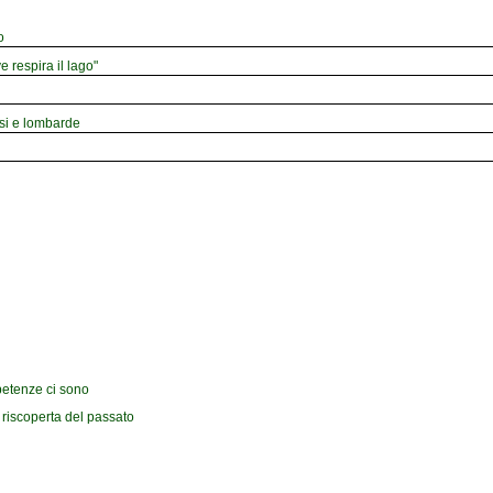
o
e respira il lago"
esi e lombarde
petenze ci sono
 riscoperta del passato