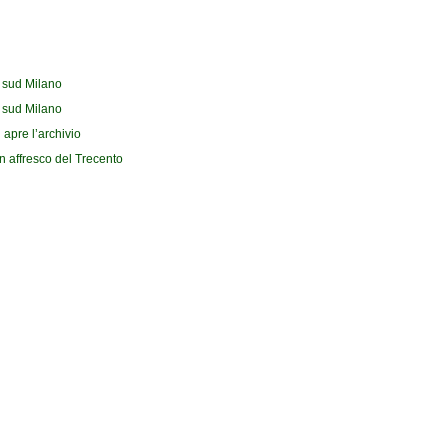
l sud Milano
l sud Milano
 apre l’archivio
n affresco del Trecento