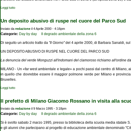
Leggi tutto
su Parco Sud, il cimitero dei bulldozer
Un deposito abusivo di ruspe nel cuore del Parco Sud
Inviato da
redazione
il 4 Aprile 2000 - 4:16pm
Categorie:
Day by day
Il degrado ambientale della zona 6
Di seguito un articolo tratto da
"Il Giorno"
del 4 aprile 2000, di Barbara Sanaldi, su
UN DEPOSITO ABUSIVO DI RUSPE NEL CUORE DEL PARCO SUD
La denuncia del verde Monguzzi all'indomani del clamoroso richiamo all'ordine d
MILANO - Un «far west ambientale e legale» a pochi passi dal centro di Milano, ai
in quello che dovrebbe essere il maggior polmone verde per Milano e provincia.
Bruxelles.
Leggi tutto
su Un deposito abusivo di ruspe nel cuore del Parco Sud
Il prefetto di Milano Giacomo Rossano in visita alla sc
Inviato da
redazione
il 9 Marzo 1995 - 3:18pm
Categorie:
Day by day
Il degrado ambientale della zona 6
Si è svolto sabato 2 marzo 1995, presso la biblioteca della scuola media statale S. 
e gli alunni che partecipano al progetto di educazione ambientale denominato "C