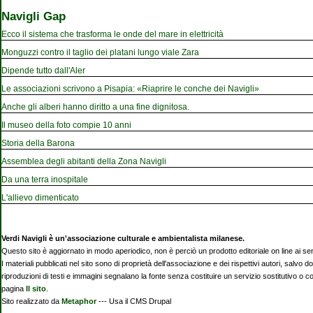
Navigli Gap
Ecco il sistema che trasforma le onde del mare in elettricità
Monguzzi contro il taglio dei platani lungo viale Zara
Dipende tutto dall'Aler
Le associazioni scrivono a Pisapia: «Riaprire le conche dei Navigli»
Anche gli alberi hanno diritto a una fine dignitosa.
Il museo della foto compie 10 anni
Storia della Barona
Assemblea degli abitanti della Zona Navigli
Da una terra inospitale
L'allievo dimenticato
Verdi Navigli è un'associazione culturale e ambientalista milanese.
Questo sito è aggiornato in modo aperiodico, non è perciò un prodotto editoriale on line ai se
I materiali pubblicati nel sito sono di proprietà dell'associazione e dei rispettivi autori, salvo d
riproduzioni di testi e immagini segnalano la fonte senza costituire un servizio sostitutivo o 
pagina
Il sito
.
Sito realizzato da
Metaphor
--- Usa il CMS Drupal