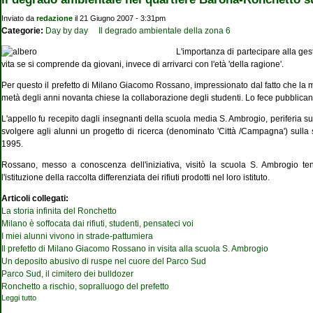
Inviato da
redazione
il 21 Giugno 2007 - 3:31pm
Categorie:
Day by day
Il degrado ambientale della zona 6
L'importanza di partecipare alla gest
vita se si comprende da giovani, invece di arrivarci con l'età 'della ragione'.
Per questo il prefetto di Milano Giacomo Rossano, impressionato dal fatto che la mol
metà degli anni novanta chiese la collaborazione degli studenti. Lo fece pubblican
L'appello fu recepito dagli insegnanti della scuola media S. Ambrogio, periferia sud-
svolgere agli alunni un progetto di ricerca (denominato 'Città /Campagna') sulla s
1995.
Rossano, messo a conoscenza dell'iniziativa, visitò la scuola S. Ambrogio te
l'istituzione della raccolta differenziata dei rifiuti prodotti nel loro istituto.
Articoli collegati:
La storia infinita del Ronchetto
Milano è soffocata dai rifiuti, studenti, pensateci voi
I miei alunni vivono in strade-pattumiera
Il prefetto di Milano Giacomo Rossano in visita alla scuola S. Ambrogio
Un deposito abusivo di ruspe nel cuore del Parco Sud
Parco Sud, il cimitero dei bulldozer
Ronchetto a rischio, sopralluogo del prefetto
Leggi tutto
su Il degrado ambientale nel quartiere Barona-Ronchetto sul Naviglio