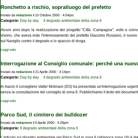
Ronchetto a rischio, sopralluogo del prefetto
Inviato da
redazione
il 10 Ottobre 2000 - 4:04pm
Categorie:
Day by day
Il degrado ambientale della zona 6
Alcuni anni dopo la realizzazione del progetto "Città -Campagna", volto a coinvo
vivono, che aveva visto l'interessamento del prefetto Giacomo Rossano, il nuovo
sul Naviglio contro il degrado e lo spaccio di droga.
Leggi tutto
su Ronchetto a rischio, sopralluogo del prefetto
Interrogazione al Consiglio comunale: perché una nuov
Inviato da
redazione
il 21 Aprile 2000 - 3:14pm
Categorie:
Day by day
Il degrado ambientale della zona 6
In marzo il consigliere Valter Molinaro (DS) ha presentato un'interrogazione urgen
senza la consultazione del consiglio di zona 6. Pubblichiamo il testo del document
Leggi tutto
su Interrogazione al Consiglio comunale: perché una nuova discarica nel Parco
Sud?
Parco Sud, il cimitero dei bulldozer
Inviato da
redazione
il 5 Aprile 2000 - 4:26pm
Categorie:
Il degrado ambientale della zona 6
L'articolo sul disastro ambientale nel Parco Sud in zona 6 (all'epoca zona 16) è sta