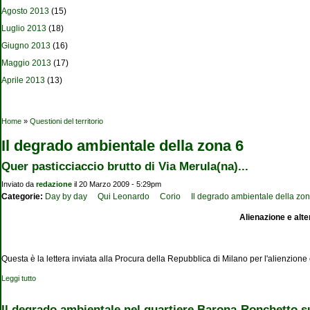
Agosto 2013
(15)
Luglio 2013
(18)
Giugno 2013
(16)
Maggio 2013
(17)
Aprile 2013
(13)
Tu sei qui
Home
»
Questioni del territorio
Il degrado ambientale della zona 6
Quer pasticciaccio brutto di Via Merula(na)...
Inviato da
redazione
il 20 Marzo 2009 - 5:29pm
Categorie:
Day by day
Qui Leonardo
Corio
Il degrado ambientale della zo
Alienazione e alte
Questa è la lettera inviata alla Procura della Repubblica di Milano per l'alienzion
Leggi tutto
su Quer pasticciaccio brutto di Via Merula(na)...
Il degrado ambientale nel quartiere Barona-Ronchetto su