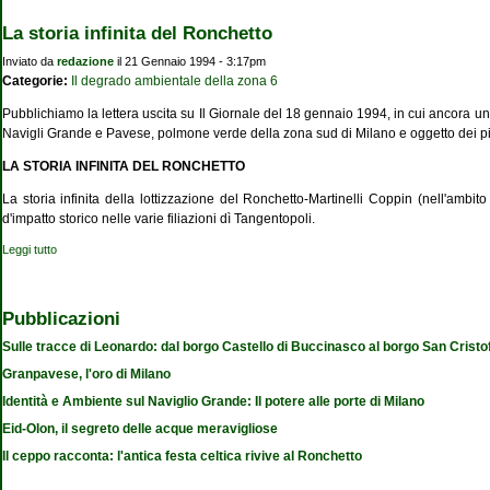
La storia infinita del Ronchetto
Inviato da
redazione
il 21 Gennaio 1994 - 3:17pm
Categorie:
Il degrado ambientale della zona 6
Pubblichiamo la lettera uscita su Il Giornale del 18 gennaio 1994, in cui ancora una v
Navigli Grande e Pavese, polmone verde della zona sud di Milano e oggetto dei più 
LA STORIA INFINITA DEL RONCHETTO
La storia infinita della lottizzazione del Ronchetto-Martinelli Coppin (nell'amb
d'impatto storico nelle varie filiazioni dì Tangentopoli.
Leggi tutto
su La storia infinita del Ronchetto
Pubblicazioni
Sulle tracce di Leonardo: dal borgo Castello di Buccinasco al borgo San Cristo
Granpavese, l'oro di Milano
Identità e Ambiente sul Naviglio Grande: Il potere alle porte di Milano
Eid-Olon, il segreto delle acque meravigliose
Il ceppo racconta: l'antica festa celtica rivive al Ronchetto