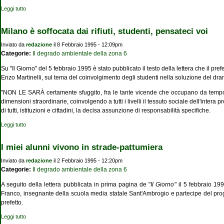
Leggi tutto
su Il prefetto di Milano Giacomo Rossano in visita alla scuola S. Ambrogio
Milano è soffocata dai rifiuti, studenti, pensateci voi
Inviato da
redazione
il 8 Febbraio 1995 - 12:09pm
Categorie:
Il degrado ambientale della zona 6
Su "Il Giorno" del 5 febbraio 1995 è stato pubblicato il testo della lettera che il pr
Enzo Martinelli, sul tema del coinvolgimento degli studenti nella soluzione del dram
"NON LE SARÀ certamente sfuggito, fra le tante vicende che occupano da tempo l
dimensioni straordinarie, coinvolgendo a tutti i livelli il tessuto sociale dell'intera p
di tutti, istituzioni e cittadini, la decisa assunzione di responsabilità specifiche.
Leggi tutto
su Milano è soffocata dai rifiuti, studenti, pensateci voi
I miei alunni vivono in strade-pattumiera
Inviato da
redazione
il 2 Febbraio 1995 - 12:20pm
Categorie:
Il degrado ambientale della zona 6
A seguito della lettera pubblicata in prima pagina de "
Il Giorno
" il 5 febbraio 19
Franco, insegnante della scuola media statale Sant'Ambrogio e partecipe del pro
prefetto.
Leggi tutto
su I miei alunni vivono in strade-pattumiera