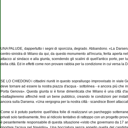
UNA PALUDE, dappertutto i segni di sporcizia, degrado. Abbandono. «La Darsena s
centro-sinistra di Milano da qui, da questo monumento all'incuria, ferita aperta nell
attacco al sindaco e alla giunta, scendendo gli scalini di quell'antico porto, per 
della città. Ed in effetti come non provare rabbia per la condizione in cui versa la
SE LO CHIEDONO i cittadini riuniti in questo sopralluogo improvvisato in viale Gor
deve tornare ad essere la nostra piazza d'acqua - sottolinea - e ancora più che in
Porta Genova». Questa giunta si è forse dimenticata che Milano è una città d'ac
«battaglieremo affinché resti un bene pubblico, creando le condizioni per instal
ancora sulla Darsena. «Una vergogna per la nostra città - scandisce Boeri attaccat
Come si è potuto partorire quell'idea folle di realizzarvi un parcheggio sotterrane
privati solo tardivamente, fino al ridicolo tentativo di rattoppo con un progetto pro
è pesantemente responsabile di questa situazione «visto che governano da 17 anni 
riportare l'acqua nel Naviglio». Una bocciatura senza appello quella del candidat