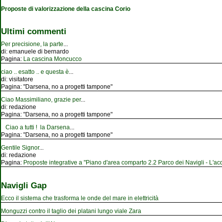
Proposte di valorizzazione della cascina Corio
Ultimi commenti
Per precisione, la parte
...
di:
emanuele di bernardo
Pagina:
La cascina Moncucco
ciao .. esatto .. e questa è
...
di:
visitatore
Pagina:
"Darsena, no a progetti tampone"
Ciao Massimiliano, grazie per
...
di:
redazione
Pagina:
"Darsena, no a progetti tampone"
Ciao a tutti ! la Darsena
...
Pagina:
"Darsena, no a progetti tampone"
Gentile Signor
...
di:
redazione
Pagina:
Proposte integrative a "Piano d'area comparto 2.2 Parco dei Navigli - L'acqu
Navigli Gap
Ecco il sistema che trasforma le onde del mare in elettricità
Monguzzi contro il taglio dei platani lungo viale Zara