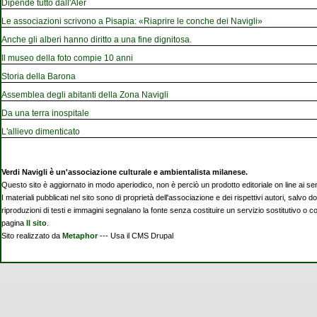
Dipende tutto dall'Aler
Le associazioni scrivono a Pisapia: «Riaprire le conche dei Navigli»
Anche gli alberi hanno diritto a una fine dignitosa.
Il museo della foto compie 10 anni
Storia della Barona
Assemblea degli abitanti della Zona Navigli
Da una terra inospitale
L'allievo dimenticato
Verdi Navigli è un'associazione culturale e ambientalista milanese.
Questo sito è aggiornato in modo aperiodico, non è perciò un prodotto editoriale on line ai se
I materiali pubblicati nel sito sono di proprietà dell'associazione e dei rispettivi autori, salvo d
riproduzioni di testi e immagini segnalano la fonte senza costituire un servizio sostitutivo o 
pagina
Il sito
.
Sito realizzato da
Metaphor
--- Usa il CMS Drupal