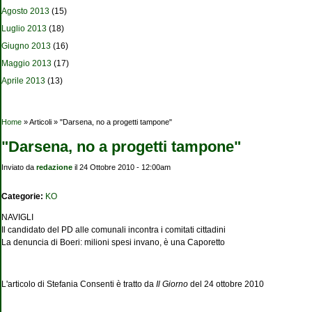
Agosto 2013
(15)
Luglio 2013
(18)
Giugno 2013
(16)
Maggio 2013
(17)
Aprile 2013
(13)
Tu sei qui
Home
» Articoli » "Darsena, no a progetti tampone"
"Darsena, no a progetti tampone"
Inviato da
redazione
il 24 Ottobre 2010 - 12:00am
Categorie:
KO
NAVIGLI
Il candidato del PD alle comunali incontra i comitati cittadini
La denuncia di Boeri: milioni spesi invano, è una Caporetto
L'articolo di Stefania Consenti è tratto da
Il Giorno
del 24 ottobre 2010