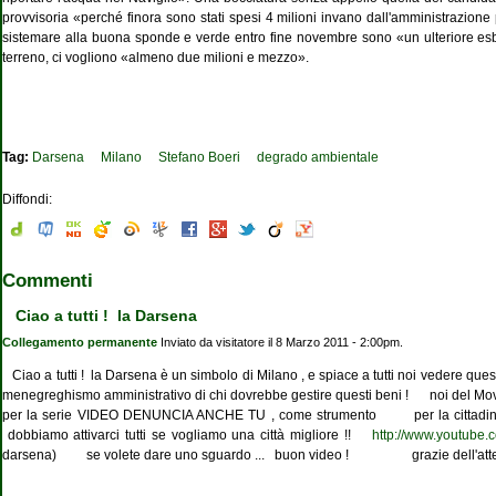
provvisoria «perché finora sono stati spesi 4 milioni invano dall'amministrazione 
sistemare alla buona sponde e verde entro fine novembre sono «un ulteriore esbo
terreno, ci vogliono «almeno due milioni e mezzo».
Tag:
Darsena
Milano
Stefano Boeri
degrado ambientale
Diffondi:
Commenti
Ciao a tutti ! la Darsena
Collegamento permanente
Inviato da
visitatore
il 8 Marzo 2011 - 2:00pm.
Ciao a tutti ! la Darsena è un simbolo di Milano , e spiace a tutti noi vedere quest
menegreghismo amministrativo di chi dovrebbe gestire questi beni ! noi del Mo
per la serie VIDEO DENUNCIA ANCHE TU , come strumento per la cittadinan
dobbiamo attivarci tutti se vogliamo una città migliore !!
http://www.youtube
darsena) se volete dare uno sguardo ... buon video ! grazie dell