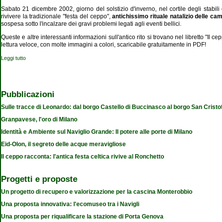
Sabato 21 dicembre 2002, giorno del solstizio d'inverno, nel cortile degli stabili 
rivivere la tradizionale "festa del ceppo",
antichissimo rituale natalizio delle cam
sospesa sotto l'incalzare dei gravi problemi legati agli eventi bellici.
Queste e altre interessanti informazioni sull'antico rito si trovano nel libretto "Il
lettura veloce, con molte immagini a colori, scaricabile gratuitamente in PDF!
Leggi tutto
su Il ceppo racconta: l'antica festa celtica rivive al Ronchetto
Pubblicazioni
Sulle tracce di Leonardo: dal borgo Castello di Buccinasco al borgo San Cristo
Granpavese, l'oro di Milano
Identità e Ambiente sul Naviglio Grande: Il potere alle porte di Milano
Eid-Olon, il segreto delle acque meravigliose
Il ceppo racconta: l'antica festa celtica rivive al Ronchetto
Progetti e proposte
Un progetto di recupero e valorizzazione per la cascina Monterobbio
Una proposta innovativa: l'ecomuseo tra i Navigli
Una proposta per riqualificare la stazione di Porta Genova