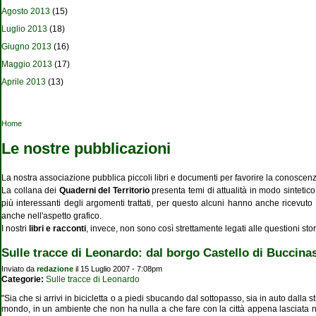
Agosto 2013
(15)
Luglio 2013
(18)
Giugno 2013
(16)
Maggio 2013
(17)
Aprile 2013
(13)
Tu sei qui
Home
Le nostre pubblicazioni
La nostra associazione pubblica piccoli libri e documenti per favorire la conoscenza c
La collana dei
Quaderni del Territorio
presenta temi di attualità in modo sintetic
più interessanti degli argomenti trattati, per questo alcuni hanno anche ricevuto 
anche nell'aspetto grafico.
I nostri
libri e racconti
, invece, non sono così strettamente legati alle questioni stor
Sulle tracce di Leonardo: dal borgo Castello di Buccina
Inviato da
redazione
il 15 Luglio 2007 - 7:08pm
Categorie:
Sulle tracce di Leonardo
"Sia che si arrivi in bicicletta o a piedi sbucando dal sottopasso, sia in auto dalla s
mondo, in un ambiente che non ha nulla a che fare con la città appena lasciata né 