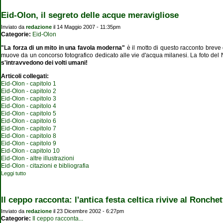
Eid-Olon, il segreto delle acque meravigliose
Inviato da
redazione
il 14 Maggio 2007 - 11:35pm
Categorie:
Eid-Olon
"La forza di un mito in una favola moderna"
è il motto di questo racconto breve 
muove da un concorso fotografico dedicato alle vie d'acqua milanesi. La foto del N
s'intravvedono dei volti umani!
Articoli collegati:
Eid-Olon - capitolo 1
Eid-Olon - capitolo 2
Eid-Olon - capitolo 3
Eid-Olon - capitolo 4
Eid-Olon - capitolo 5
Eid-Olon - capitolo 6
Eid-Olon - capitolo 7
Eid-Olon - capitolo 8
Eid-Olon - capitolo 9
Eid-Olon - capitolo 10
Eid-Olon - altre illustrazioni
Eid-Olon - citazioni e bibliografia
Leggi tutto
su Eid-Olon, il segreto delle acque meravigliose
Il ceppo racconta: l'antica festa celtica rivive al Ronchet
Inviato da
redazione
il 23 Dicembre 2002 - 6:27pm
Categorie:
Il ceppo racconta...