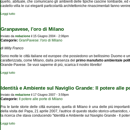
quello, abituale, che comunicano gli ambienti delle tipiche cascine lombarde, ed è do
castello-villa le cui eleganti particolarità architettoniche rinascimentali fanno venire
Leggi tutto
su Sulle tracce di Leonardo: dal borgo Castello di Buccinasco al borgo San
Cristoforo di Milano
Granpavese, l'oro di Milano
Inviato da
redazione
il 15 Giugno 2004 - 2:06pm
Categorie:
GranPavese: l'oro di Milano
di Milly Franco
Sono molte le città italiane ed europee che possiedono un bellissimo Duomo e un i
caratterizzata, come Milano, dalla presenza del
primo manufatto ambientale polifu
Grande-Pavese. Se vuoi saperne di più, scarica il nostro libretto!
Leggi tutto
su Granpavese, l'oro di Milano
Identità e Ambiente sul Naviglio Grande: Il potere alle p
Inviato da
redazione
il 17 Giugno 2007 - 3:59pm
Categorie:
Il potere alle porte di Milano
Fra le tante storie delle città europee, quella di Milano è una delle più importan
della visita del Papa, 21 aprile 2007, l'autrice di questo studio storico-urbanisti
la ricerca che stava conducendo "Identità e Ambiente sul Naviglio Grande - Il potere
Leggi tutto
su Identità e Ambiente sul Naviglio Grande: Il potere alle porte di Milano