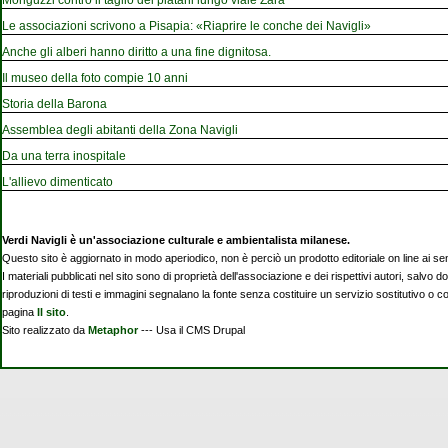
Monguzzi contro il taglio dei platani lungo viale Zara
Le associazioni scrivono a Pisapia: «Riaprire le conche dei Navigli»
Anche gli alberi hanno diritto a una fine dignitosa.
Il museo della foto compie 10 anni
Storia della Barona
Assemblea degli abitanti della Zona Navigli
Da una terra inospitale
L'allievo dimenticato
Verdi Navigli è un'associazione culturale e ambientalista milanese.
Questo sito è aggiornato in modo aperiodico, non è perciò un prodotto editoriale on line ai se
I materiali pubblicati nel sito sono di proprietà dell'associazione e dei rispettivi autori, salvo d
riproduzioni di testi e immagini segnalano la fonte senza costituire un servizio sostitutivo o 
pagina
Il sito
.
Sito realizzato da
Metaphor
--- Usa il CMS Drupal