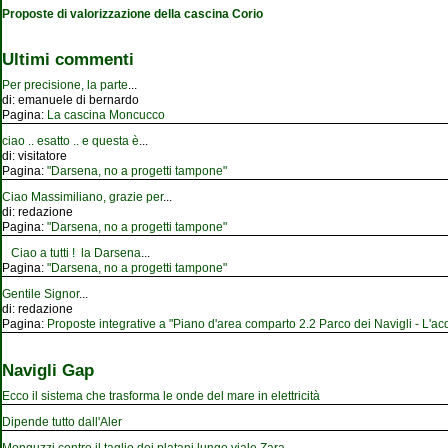
Proposte di valorizzazione della cascina Corio
Ultimi commenti
Per precisione, la parte
...
di:
emanuele di bernardo
Pagina:
La cascina Moncucco
ciao .. esatto .. e questa è
...
di:
visitatore
Pagina:
"Darsena, no a progetti tampone"
Ciao Massimiliano, grazie per
...
di:
redazione
Pagina:
"Darsena, no a progetti tampone"
Ciao a tutti ! la Darsena
...
Pagina:
"Darsena, no a progetti tampone"
Gentile Signor
...
di:
redazione
Pagina:
Proposte integrative a "Piano d'area comparto 2.2 Parco dei Navigli - L'acqu
Navigli Gap
Ecco il sistema che trasforma le onde del mare in elettricità
Dipende tutto dall'Aler