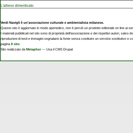
L'allievo dimenticato
Verdi Navigli è un'associazione culturale e ambientalista milanese.
Questo sito è aggiornato in modo aperiodico, non è perciò un prodotto editoriale on line ai se
I materiali pubblicati nel sito sono di proprietà dell'associazione e dei rispettivi autori, salvo d
riproduzioni di testi e immagini segnalano la fonte senza costituire un servizio sostitutivo o 
pagina
Il sito
.
Sito realizzato da
Metaphor
--- Usa il CMS Drupal