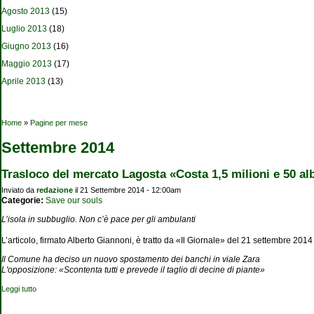
Agosto 2013
(15)
Luglio 2013
(18)
Giugno 2013
(16)
Maggio 2013
(17)
Aprile 2013
(13)
Tu sei qui
Home
»
Pagine per mese
Settembre 2014
Trasloco del mercato Lagosta «Costa 1,5 milioni e 50 al
Inviato da
redazione
il 21 Settembre 2014 - 12:00am
Categorie:
Save our souls
L’isola in subbuglio. Non c’è pace per gli ambulanti
L’articolo, firmato Alberto Giannoni, è tratto da «Il Giornale» del 21 settembre 2014
Il Comune ha deciso un nuovo spostamento dei banchi in viale Zara
L'opposizione: «Scontenta tutti e prevede il taglio di decine di piante»
Leggi tutto
su Trasloco del mercato Lagosta «Costa 1,5 milioni e 50 alberi»