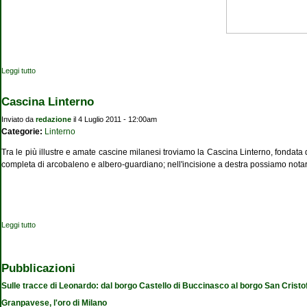
Leggi tutto
su La cascina Linterno cerca una seconda vita
Cascina Linterno
Inviato da
redazione
il 4 Luglio 2011 - 12:00am
Categorie:
Linterno
Tra le più illustre e amate cascine milanesi troviamo la Cascina Linterno, fondat
completa di arcobaleno e albero-guardiano; nell'incisione a destra possiamo nota
Leggi tutto
su Cascina Linterno
Pubblicazioni
Sulle tracce di Leonardo: dal borgo Castello di Buccinasco al borgo San Cristo
Granpavese, l'oro di Milano