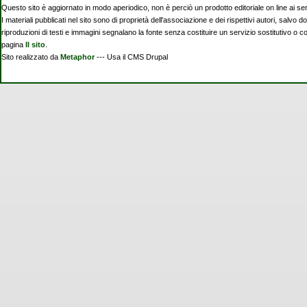
Questo sito è aggiornato in modo aperiodico, non è perciò un prodotto editoriale on line ai se
I materiali pubblicati nel sito sono di proprietà dell'associazione e dei rispettivi autori, salvo d
riproduzioni di testi e immagini segnalano la fonte senza costituire un servizio sostitutivo o 
pagina
Il sito
.
Sito realizzato da
Metaphor
--- Usa il CMS Drupal