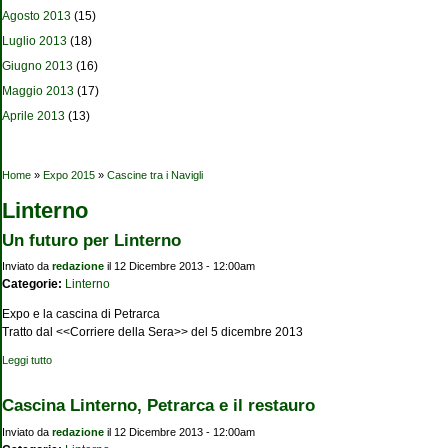
Agosto 2013
(15)
Luglio 2013
(18)
Giugno 2013
(16)
Maggio 2013
(17)
Aprile 2013
(13)
Tu sei qui
Home
»
Expo 2015
»
Cascine tra i Navigli
Linterno
Un futuro per Linterno
Inviato da
redazione
il 12 Dicembre 2013 - 12:00am
Categorie:
Linterno
Expo e la cascina di Petrarca
Tratto dal <<Corriere della Sera>> del 5 dicembre 2013
Leggi tutto
su Un futuro per Linterno
Cascina Linterno, Petrarca e il restauro
Inviato da
redazione
il 12 Dicembre 2013 - 12:00am