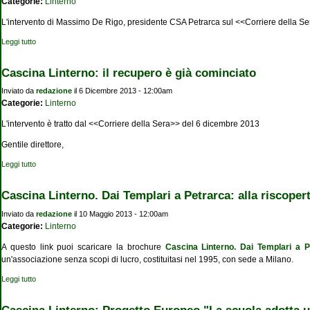
Categorie:
Linterno
L'intervento di Massimo De Rigo, presidente CSA Petrarca sul <<Corriere della S
Leggi tutto
su Cascina Linterno, Petrarca e il restauro
Cascina Linterno: il recupero è già cominciato
Inviato da
redazione
il 6 Dicembre 2013 - 12:00am
Categorie:
Linterno
L'intervento è tratto dal <<Corriere della Sera>> del 6 dicembre 2013
Gentile direttore,
Leggi tutto
su Cascina Linterno: il recupero è già cominciato
Cascina Linterno. Dai Templari a Petrarca: alla riscoper
Inviato da
redazione
il 10 Maggio 2013 - 12:00am
Categorie:
Linterno
A questo link puoi scaricare la brochure
Cascina Linterno. Dai Templari a P
un'associazione senza scopi di lucro, costituitasi nel 1995, con sede a Milano.
Leggi tutto
su Cascina Linterno. Dai Templari a Petrarca: alla riscoperta del passato
Cascina Linterno: Progetto Europeo "La scuola adotta