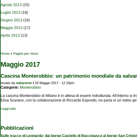
Agosto 2013
(15)
Luglio 2013
(18)
Giugno 2013
(16)
Maggio 2013
(17)
Aprile 2013
(13)
Tu sei qui
Home
»
Pagine per mese
Maggio 2017
Cascina Monterobbio: un patrimonio mondiale da salva
Inviato da
redazione
il 20 Maggio 2017 - 12:18pm
Categorie:
Monterobbio
La cascina Monterobbio di Milano è in attesa di essere ristrutturata. All'interno si 
Elisa Scarano, con la collaborazione di Riccardo Esposito, ne parla in un video gir
Leggi tutto
su Cascina Monterobbio: un patrimonio mondiale da salvare
Pubblicazioni
Sulle tracce di Leonardo: dal borgo Castello di Buccinasco al borgo San Cristo