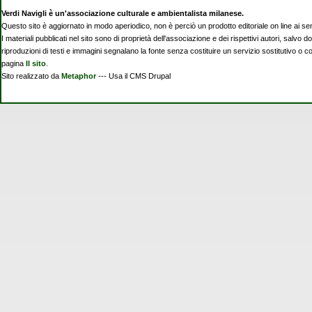
Verdi Navigli è un'associazione culturale e ambientalista milanese.
Questo sito è aggiornato in modo aperiodico, non è perciò un prodotto editoriale on line ai se
I materiali pubblicati nel sito sono di proprietà dell'associazione e dei rispettivi autori, salvo d
riproduzioni di testi e immagini segnalano la fonte senza costituire un servizio sostitutivo o 
pagina
Il sito
.
Sito realizzato da
Metaphor
--- Usa il CMS Drupal