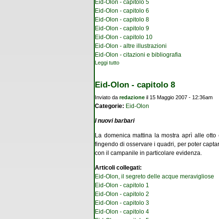
Eid-Olon - capitolo 5
Eid-Olon - capitolo 6
Eid-Olon - capitolo 8
Eid-Olon - capitolo 9
Eid-Olon - capitolo 10
Eid-Olon - altre illustrazioni
Eid-Olon - citazioni e bibliografia
Leggi tutto
su Eid-Olon - capitolo 7
Eid-Olon - capitolo 8
Inviato da
redazione
il 15 Maggio 2007 - 12:36am
Categorie:
Eid-Olon
I nuovi barbari
La domenica mattina la mostra aprì alle otto e 
fingendo di osservare i quadri, per poter captar
con il campanile in particolare evidenza.
Articoli collegati:
Eid-Olon, il segreto delle acque meravigliose
Eid-Olon - capitolo 1
Eid-Olon - capitolo 2
Eid-Olon - capitolo 3
Eid-Olon - capitolo 4