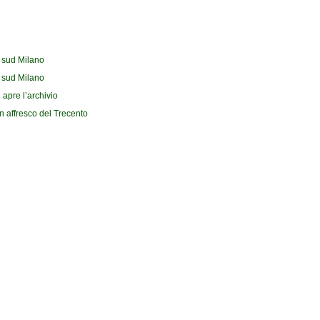
l sud Milano
l sud Milano
 apre l’archivio
n affresco del Trecento