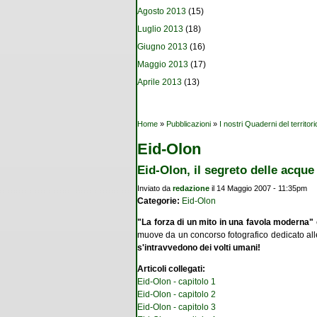
Agosto 2013
(15)
Luglio 2013
(18)
Giugno 2013
(16)
Maggio 2013
(17)
Aprile 2013
(13)
Tu sei qui
Home
»
Pubblicazioni
»
I nostri Quaderni del territori
Eid-Olon
Eid-Olon, il segreto delle acque
Inviato da
redazione
il 14 Maggio 2007 - 11:35pm
Categorie:
Eid-Olon
"La forza di un mito in una favola moderna"
muove da un concorso fotografico dedicato alle
s'intravvedono dei volti umani!
Articoli collegati:
Eid-Olon - capitolo 1
Eid-Olon - capitolo 2
Eid-Olon - capitolo 3