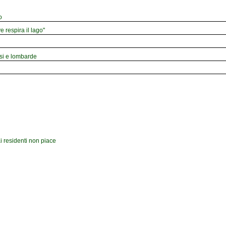
o
e respira il lago"
esi e lombarde
i residenti non piace