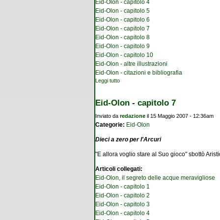
Eid-Olon - capitolo 4
Eid-Olon - capitolo 5
Eid-Olon - capitolo 6
Eid-Olon - capitolo 7
Eid-Olon - capitolo 8
Eid-Olon - capitolo 9
Eid-Olon - capitolo 10
Eid-Olon - altre illustrazioni
Eid-Olon - citazioni e bibliografia
Leggi tutto
su Eid-Olon, il segreto delle acque meravi
Eid-Olon - capitolo 7
Inviato da
redazione
il 15 Maggio 2007 - 12:36am
Categorie:
Eid-Olon
Dieci a zero per l'Arcuri
"E allora voglio stare al Suo gioco" sbottò Aris
Articoli collegati:
Eid-Olon, il segreto delle acque meravigliose
Eid-Olon - capitolo 1
Eid-Olon - capitolo 2
Eid-Olon - capitolo 3
Eid-Olon - capitolo 4