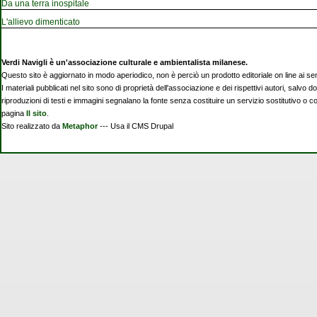
Da una terra inospitale
L'allievo dimenticato
Verdi Navigli è un'associazione culturale e ambientalista milanese.
Questo sito è aggiornato in modo aperiodico, non è perciò un prodotto editoriale on line ai se
I materiali pubblicati nel sito sono di proprietà dell'associazione e dei rispettivi autori, salvo d
riproduzioni di testi e immagini segnalano la fonte senza costituire un servizio sostitutivo o 
pagina
Il sito
.
Sito realizzato da
Metaphor
--- Usa il CMS Drupal