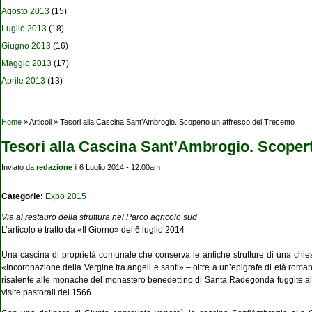
Agosto 2013
(15)
Luglio 2013
(18)
Giugno 2013
(16)
Maggio 2013
(17)
Aprile 2013
(13)
Tu sei qui
Home
» Articoli » Tesori alla Cascina Sant’Ambrogio. Scoperto un affresco del Trecento
Tesori alla Cascina Sant’Ambrogio. Scopert
Inviato da
redazione
il 6 Luglio 2014 - 12:00am
Categorie:
Expo 2015
Via al restauro della struttura nel Parco agricolo sud
L’articolo è tratto da «Il Giorno» del 6 luglio 2014
Una cascina di proprietà comunale che conserva le antiche strutture di una chiesa
«Incoronazione della Vergine tra angeli e santi» – oltre a un’epigrafe di età roman
risalente alle monache del monastero benedettino di Santa Radegonda fuggite al
visite pastorali del 1566.