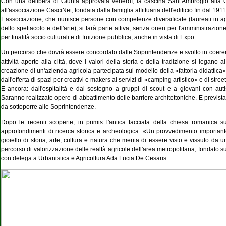
Con una delibera di Giunta approvata venerdì, la cascina Sant'Ambrogio alla 
all'associazione CasciNet, fondata dalla famiglia affittuaria dell'edificio fin dal 1911
L’associazione, che riunisce persone con competenze diversificate (laureati in ag
dello spettacolo e dell'arte), si farà parte attiva, senza oneri per l'amministrazi
per finalità socio culturali e di fruizione pubblica, anche in vista di Expo.
Un percorso che dovrà essere concordato dalle Soprintendenze e svolto in coerenz
attività aperte alla città, dove i valori della storia e della tradizione si legano a
creazione di un'azienda agricola partecipata sul modello della «fattoria didattica», 
dall'offerta di spazi per creativi e makers ai servizi di «camping artistico» e di street
E ancora: dall'ospitalità e dal sostegno a gruppi di scout e a giovani con aut
Saranno
realizzate opere di abbattimento delle barriere architettoniche. E prevista 
da sottoporre alle Soprintendenze.
Dopo le recenti scoperte, in primis l'antica facciata della chiesa romanica su
approfondimenti di ricerca storica e archeologica. «Un provvedimento importante
gioiello di storia, arte, cultura e natura che merita di essere visto e vissuto da
percorso di valorizzazione delle realtà agricole dell'area metropolitana, fondato su
con delega a Urbanistica e Agricoltura Ada Lucia De Cesaris.