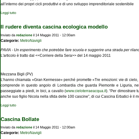
all’interno dei propri cicli produttivi e di uno sviluppo imprenditoriale sostenibile
Leggi tutto
su Oasi Mosaico
Il rudere diventa cascina ecologica modello
Inviato da
redazione
il 14 Maggio 2011 - 12:00am
Categorie:
MetroNavigli
PAVIA - Un esperimento che potrebbe fare scuola e suggerire una strada per rilanci
L'articolo è tratto dal <<Corriere della Sera>> del 14 maggio 2011
Mezzana Bigli (PV)
L’hanno chiamata «Gran Kermesse» perché promette «Tre emozioni: vie di cielo, di 
comprende in questo angolo di Lombardia che guarda Piemonte e Liguria, nel cu
passeggiate a piedi, in bici, a cavallo (
www.cieloterraeacqua.it
). “Per dimostrare 
anche suo figlio Nicola nella sfida delle 100 cascine”, di cui Cascina Erbatici è il m
Leggi tutto
su Il rudere diventa cascina ecologica modello
Cascina Bollate
Inviato da
redazione
il 14 Maggio 2011 - 12:00am
Categorie:
MetroNavigli