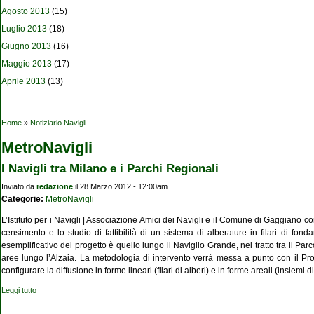
Agosto 2013
(15)
Luglio 2013
(18)
Giugno 2013
(16)
Maggio 2013
(17)
Aprile 2013
(13)
Tu sei qui
Home
»
Notiziario Navigli
MetroNavigli
I Navigli tra Milano e i Parchi Regionali
Inviato da
redazione
il 28 Marzo 2012 - 12:00am
Categorie:
MetroNavigli
L’Istituto per i Navigli | Associazione Amici dei Navigli e il Comune di Gaggiano c
censimento e lo studio di fattibilità di un sistema di alberature in filari di fond
esemplificativo del progetto è quello lungo il Naviglio Grande, nel tratto tra il 
aree lungo l’Alzaia. La metodologia di intervento verrà messa a punto con il Profe
configurare la diffusione in forme lineari (filari di alberi) e in forme areali (insiemi d
Leggi tutto
su I Navigli tra Milano e i Parchi Regionali