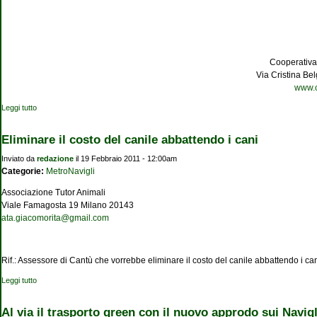
Cooperativa
Via Cristina Be
www.c
Leggi tutto
su Cascina Bollate
Eliminare il costo del canile abbattendo i cani
Inviato da
redazione
il 19 Febbraio 2011 - 12:00am
Categorie:
MetroNavigli
Associazione Tutor Animali
Viale Famagosta 19 Milano 20143
ata.giacomorita@gmail.com
Rif.: Assessore di Cantù che vorrebbe eliminare il costo del canile abbattendo i ca
Leggi tutto
su Eliminare il costo del canile abbattendo i cani
Al via il trasporto green con il nuovo approdo sui Navigl