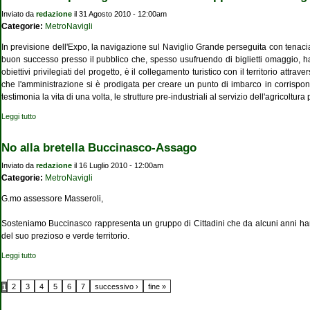
Inviato da
redazione
il 31 Agosto 2010 - 12:00am
Categorie:
MetroNavigli
In previsione dell'Expo, la navigazione sul Naviglio Grande perseguita con tenacia 
buon successo presso il pubblico che, spesso usufruendo di biglietti omaggio, ha
obiettivi privilegiati del progetto, è il collegamento turistico con il territorio a
che l'amministrazione si è prodigata per creare un punto di imbarco in corrispon
testimonia la vita di una volta, le strutture pre-industriali al servizio dell'agricoltur
Leggi tutto
su Al via il trasporto green con il nuovo approdo sui Navigli
No alla bretella Buccinasco-Assago
Inviato da
redazione
il 16 Luglio 2010 - 12:00am
Categorie:
MetroNavigli
G.mo assessore Masseroli,
Sosteniamo Buccinasco rappresenta un gruppo di Cittadini che da alcuni anni hanno
del suo prezioso e verde territorio.
Leggi tutto
su No alla bretella Buccinasco-Assago
Pagine
2
3
4
5
6
7
successivo ›
fine »
1