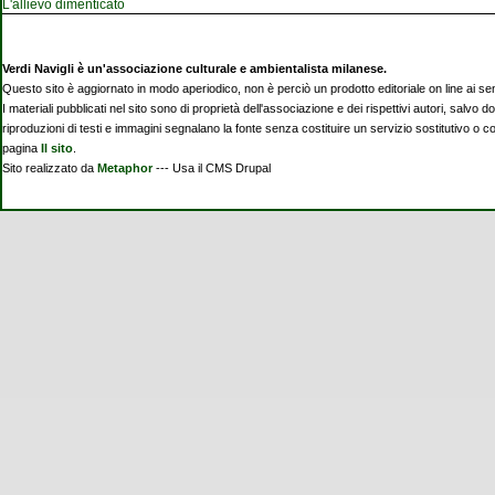
L'allievo dimenticato
Verdi Navigli è un'associazione culturale e ambientalista milanese.
Questo sito è aggiornato in modo aperiodico, non è perciò un prodotto editoriale on line ai se
I materiali pubblicati nel sito sono di proprietà dell'associazione e dei rispettivi autori, salvo d
riproduzioni di testi e immagini segnalano la fonte senza costituire un servizio sostitutivo o 
pagina
Il sito
.
Sito realizzato da
Metaphor
--- Usa il CMS Drupal