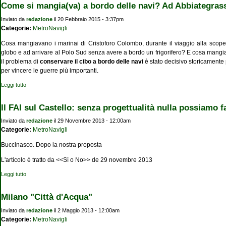
Come si mangia(va) a bordo delle navi? Ad Abbiategras
Inviato da
redazione
il 20 Febbraio 2015 - 3:37pm
Categorie:
MetroNavigli
Cosa mangiavano i marinai di Cristoforo Colombo, durante il viaggio alla sco
globo e ad arrivare al Polo Sud senza avere a bordo un frigorifero? E cosa mangia
il problema di
conservare il cibo a bordo delle navi
è stato decisivo storicamente p
per vincere le guerre più importanti.
Leggi tutto
su Come si mangia(va) a bordo delle navi? Ad Abbiategrasso in mostra i menu
della Regia Marina
Il FAI sul Castello: senza progettualità nulla possiamo f
Inviato da
redazione
il 29 Novembre 2013 - 12:00am
Categorie:
MetroNavigli
Buccinasco. Dopo la nostra proposta
L'articolo è tratto da <<Sì o No>> de 29 novembre 2013
Leggi tutto
su Il FAI sul Castello: senza progettualità nulla possiamo fare
Milano "Città d'Acqua"
Inviato da
redazione
il 2 Maggio 2013 - 12:00am
Categorie:
MetroNavigli