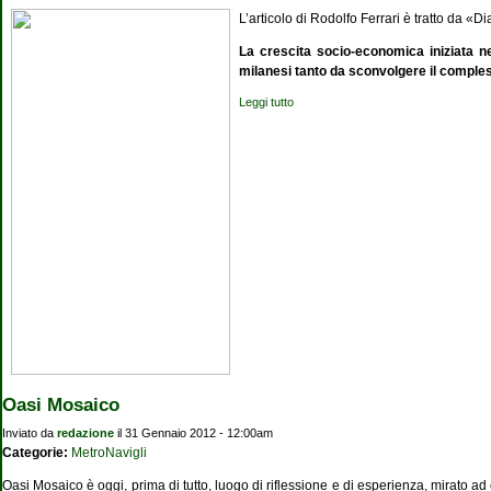
L’articolo di Rodolfo Ferrari è tratto da 
La crescita socio-economica iniziata ne
milanesi tanto da sconvolgere il comples
Leggi tutto
su Milano "Città d'Acqua"
Oasi Mosaico
Inviato da
redazione
il 31 Gennaio 2012 - 12:00am
Categorie:
MetroNavigli
Oasi Mosaico è oggi, prima di tutto, luogo di riflessione e di esperienza, mirato a