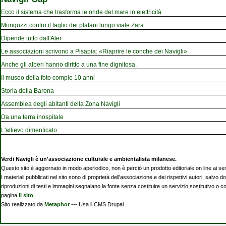
Ecco il sistema che trasforma le onde del mare in elettricità
Monguzzi contro il taglio dei platani lungo viale Zara
Dipende tutto dall'Aler
Le associazioni scrivono a Pisapia: «Riaprire le conche dei Navigli»
Anche gli alberi hanno diritto a una fine dignitosa.
Il museo della foto compie 10 anni
Storia della Barona
Assemblea degli abitanti della Zona Navigli
Da una terra inospitale
L'allievo dimenticato
Verdi Navigli è un'associazione culturale e ambientalista milanese.
Questo sito è aggiornato in modo aperiodico, non è perciò un prodotto editoriale on line ai se
I materiali pubblicati nel sito sono di proprietà dell'associazione e dei rispettivi autori, salvo d
riproduzioni di testi e immagini segnalano la fonte senza costituire un servizio sostitutivo o 
pagina
Il sito
.
Sito realizzato da
Metaphor
--- Usa il CMS Drupal