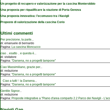
Un progetto di recupero e valorizzazione per la cascina Monterobbio
Una proposta per riqualificare la stazione di Porta Genova
Una proposta innovativa: l'ecomuseo tra i Navigli
Proposte di valorizzazione della cascina Corio
Ultimi commenti
Per precisione, la parte
...
di:
emanuele di bernardo
Pagina:
La cascina Moncucco
ciao .. esatto .. e questa è
...
di:
visitatore
Pagina:
"Darsena, no a progetti tampone"
Ciao Massimiliano, grazie per
...
di:
redazione
Pagina:
"Darsena, no a progetti tampone"
Ciao a tutti ! la Darsena
...
Pagina:
"Darsena, no a progetti tampone"
Gentile Signor
...
di:
redazione
Pagina:
Proposte integrative a "Piano d'area comparto 2.2 Parco dei Navigli - L'acqu
Navigli Gap