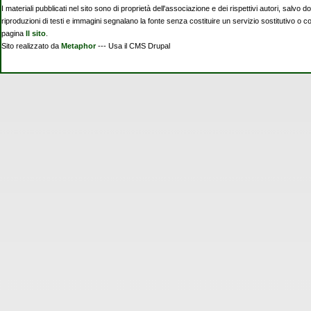
I materiali pubblicati nel sito sono di proprietà dell'associazione e dei rispettivi autori, salvo d
riproduzioni di testi e immagini segnalano la fonte senza costituire un servizio sostitutivo o 
pagina
Il sito
.
Sito realizzato da
Metaphor
--- Usa il CMS Drupal