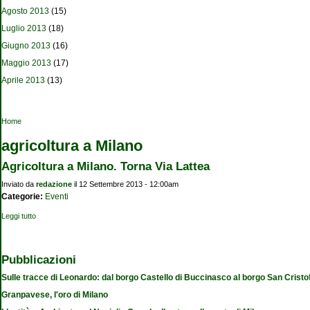
Agosto 2013
(15)
Luglio 2013
(18)
Giugno 2013
(16)
Maggio 2013
(17)
Aprile 2013
(13)
Tu sei qui
Home
agricoltura a Milano
Agricoltura a Milano. Torna Via Lattea
Inviato da
redazione
il 12 Settembre 2013 - 12:00am
Categorie:
Eventi
Leggi tutto
su Agricoltura a Milano. Torna Via Lattea
Pubblicazioni
Sulle tracce di Leonardo: dal borgo Castello di Buccinasco al borgo San Cristo
Granpavese, l'oro di Milano