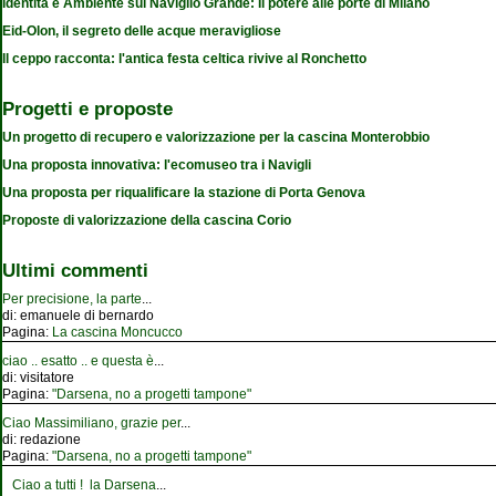
Identità e Ambiente sul Naviglio Grande: Il potere alle porte di Milano
Eid-Olon, il segreto delle acque meravigliose
Il ceppo racconta: l'antica festa celtica rivive al Ronchetto
Progetti e proposte
Un progetto di recupero e valorizzazione per la cascina Monterobbio
Una proposta innovativa: l'ecomuseo tra i Navigli
Una proposta per riqualificare la stazione di Porta Genova
Proposte di valorizzazione della cascina Corio
Ultimi commenti
Per precisione, la parte
...
di:
emanuele di bernardo
Pagina:
La cascina Moncucco
ciao .. esatto .. e questa è
...
di:
visitatore
Pagina:
"Darsena, no a progetti tampone"
Ciao Massimiliano, grazie per
...
di:
redazione
Pagina:
"Darsena, no a progetti tampone"
Ciao a tutti ! la Darsena
...