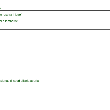
o
e respira il lago"
esi e lombarde
onati di sport all'aria aperta