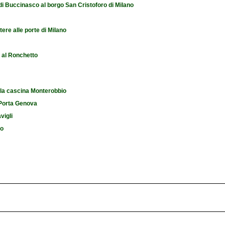
 di Buccinasco al borgo San Cristoforo di Milano
tere alle porte di Milano
e al Ronchetto
 la cascina Monterobbio
i Porta Genova
vigli
io