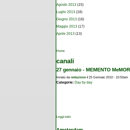
Agosto 2013
(15)
Luglio 2013
(18)
Giugno 2013
(16)
Maggio 2013
(17)
Aprile 2013
(13)
Tu sei qui
Home
canali
27 gennaio - MEMENTO MeMO
Inviato da
redazione
il 25 Gennaio 2010 - 10:50am
Categorie:
Day by day
Leggi tutto
su 27 gennaio - MEMENTO MeMORY
Amsterdam