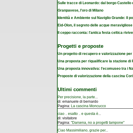
Sulle tracce di Leonardo: dal borgo Castello
Granpavese, l'oro di Milano
Identità e Ambiente sul Naviglio Grande: Il po
Eid-Olon, il segreto delle acque meravigliose
Il ceppo racconta: l'antica festa celtica riviv
Progetti e proposte
Un progetto di recupero e valorizzazione per
Una proposta per riqualificare la stazione d
Una proposta innovativa: l'ecomuseo tra i Na
Proposte di valorizzazione della cascina Cor
Ultimi commenti
Per precisione, la parte
...
di:
emanuele di bernardo
Pagina:
La cascina Moncucco
ciao .. esatto .. e questa è
...
di:
visitatore
Pagina:
"Darsena, no a progetti tampone"
Ciao Massimiliano, grazie per
...