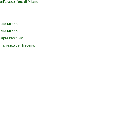
ranPavese: l'oro di Milano
l sud Milano
l sud Milano
 apre l’archivio
n affresco del Trecento