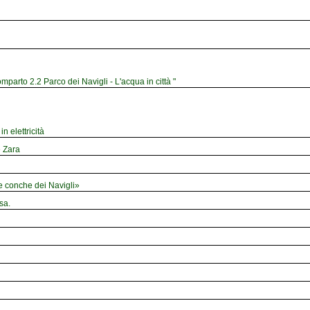
mparto 2.2 Parco dei Navigli - L'acqua in città "
n elettricità
e Zara
le conche dei Navigli»
sa.