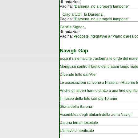
di:
redazione
Pagina:
"Darsena, no a progetti tampone"
Ciao a tutti ! la Darsena
...
Pagina:
"Darsena, no a progetti tampone"
Gentile Signor
...
di:
redazione
Pagina:
Proposte integrative a "Piano d'area co
Navigli Gap
Ecco il sistema che trasforma le onde del mare i
Monguzzi contro il taglio dei platani lungo vial
Dipende tutto dall'Aler
Le associazioni scrivono a Pisapia: «Riaprire 
Anche gli alberi hanno diritto a una fine dignito
Il museo della foto compie 10 anni
Storia della Barona
Assemblea degli abitanti della Zona Navigli
Da una terra inospitale
L'allievo dimenticato