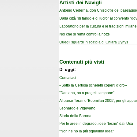
Artisti dei Navigli
Antonio Cederna, don Chisciotte del paesaggi
Dalla città "di fango e di lucro" al convento "dov
Laboratorio per la cultura e le tradizioni milan
Noi che si rema contro la notte
Quegli sguardi in scatola di Chiara Dynys
Contenuti più visti
Di oggi:
Contattaci
«Sotto la Certosa scheletri coperti d’oro»
"Darsena, no a progetti tampone"
Al parco Teramo 'Boomilan 2005', per gli appassi
Leonardo e Vigevano
Storia della Barona
Per le aree in degrado, idee "tecno" dali Usa
"Non ne ho la più squallida idea"