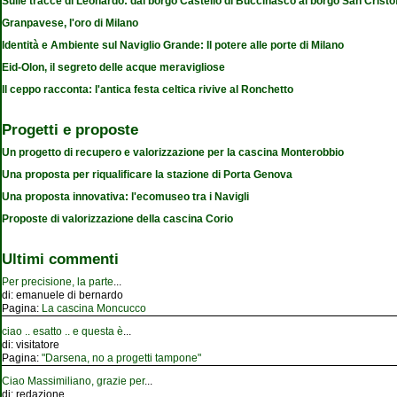
Sulle tracce di Leonardo: dal borgo Castello di Buccinasco al borgo San Cristo
Granpavese, l'oro di Milano
Identità e Ambiente sul Naviglio Grande: Il potere alle porte di Milano
Eid-Olon, il segreto delle acque meravigliose
Il ceppo racconta: l'antica festa celtica rivive al Ronchetto
Progetti e proposte
Un progetto di recupero e valorizzazione per la cascina Monterobbio
Una proposta per riqualificare la stazione di Porta Genova
Una proposta innovativa: l'ecomuseo tra i Navigli
Proposte di valorizzazione della cascina Corio
Ultimi commenti
Per precisione, la parte
...
di:
emanuele di bernardo
Pagina:
La cascina Moncucco
ciao .. esatto .. e questa è
...
di:
visitatore
Pagina:
"Darsena, no a progetti tampone"
Ciao Massimiliano, grazie per
...
di:
redazione