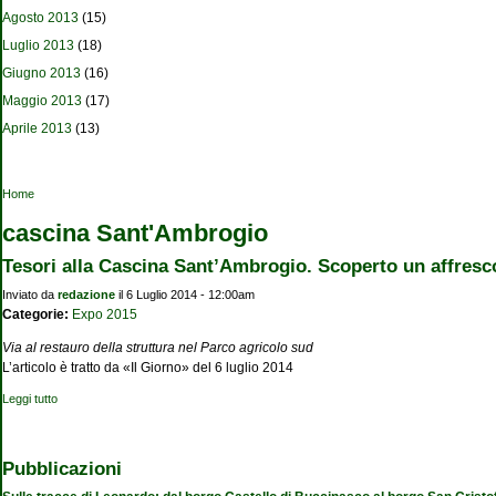
Agosto 2013
(15)
Luglio 2013
(18)
Giugno 2013
(16)
Maggio 2013
(17)
Aprile 2013
(13)
Tu sei qui
Home
cascina Sant'Ambrogio
Tesori alla Cascina Sant’Ambrogio. Scoperto un affresc
Inviato da
redazione
il 6 Luglio 2014 - 12:00am
Categorie:
Expo 2015
Via al restauro della struttura nel Parco agricolo sud
L’articolo è tratto da «Il Giorno» del 6 luglio 2014
Leggi tutto
su Tesori alla Cascina Sant’Ambrogio. Scoperto un affresco del Trecento
Pubblicazioni