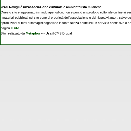
Verdi Navigli è un'associazione culturale e ambientalista milanese.
Questo sito è aggiornato in modo aperiodico, non è perciò un prodotto editoriale on line ai se
I materiali pubblicati nel sito sono di proprietà dell'associazione e dei rispettivi autori, salvo d
riproduzioni di testi e immagini segnalano la fonte senza costituire un servizio sostitutivo o 
pagina
Il sito
.
Sito realizzato da
Metaphor
--- Usa il CMS Drupal