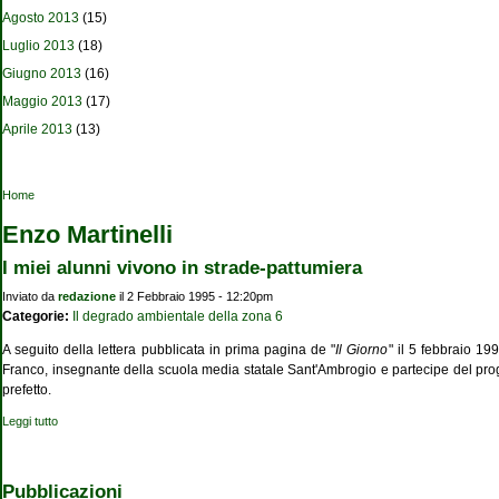
Agosto 2013
(15)
Luglio 2013
(18)
Giugno 2013
(16)
Maggio 2013
(17)
Aprile 2013
(13)
Tu sei qui
Home
Enzo Martinelli
I miei alunni vivono in strade-pattumiera
Inviato da
redazione
il 2 Febbraio 1995 - 12:20pm
Categorie:
Il degrado ambientale della zona 6
A seguito della lettera pubblicata in prima pagina de "
Il Giorno
" il 5 febbraio 19
Franco, insegnante della scuola media statale Sant'Ambrogio e partecipe del pro
prefetto.
Leggi tutto
su I miei alunni vivono in strade-pattumiera
Pubblicazioni