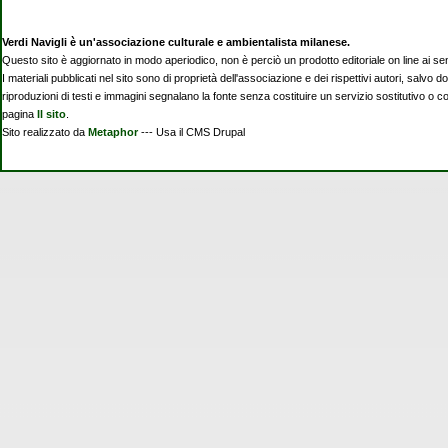
Verdi Navigli è un'associazione culturale e ambientalista milanese.
Questo sito è aggiornato in modo aperiodico, non è perciò un prodotto editoriale on line ai se
I materiali pubblicati nel sito sono di proprietà dell'associazione e dei rispettivi autori, salvo d
riproduzioni di testi e immagini segnalano la fonte senza costituire un servizio sostitutivo o 
pagina
Il sito
.
Sito realizzato da
Metaphor
--- Usa il CMS Drupal