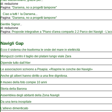
Ciao Massimiliano, grazie per
...
di:
redazione
Pagina:
"Darsena, no a progetti tampone"
Ciao a tutti ! la Darsena
...
Pagina:
"Darsena, no a progetti tampone"
Gentile Signor
...
di:
redazione
Pagina:
Proposte integrative a "Piano d'area comparto 2.2 Parco dei Navigli - L'acqu
Navigli Gap
Ecco il sistema che trasforma le onde del mare in elettricità
Monguzzi contro il taglio dei platani lungo viale Zara
Dipende tutto dall'Aler
Le associazioni scrivono a Pisapia: «Riaprire le conche dei Navigli»
Anche gli alberi hanno diritto a una fine dignitosa.
Il museo della foto compie 10 anni
Storia della Barona
Assemblea degli abitanti della Zona Navigli
Da una terra inospitale
L'allievo dimenticato