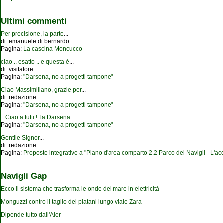
Ultimi commenti
Per precisione, la parte
...
di:
emanuele di bernardo
Pagina:
La cascina Moncucco
ciao .. esatto .. e questa è
...
di:
visitatore
Pagina:
"Darsena, no a progetti tampone"
Ciao Massimiliano, grazie per
...
di:
redazione
Pagina:
"Darsena, no a progetti tampone"
Ciao a tutti ! la Darsena
...
Pagina:
"Darsena, no a progetti tampone"
Gentile Signor
...
di:
redazione
Pagina:
Proposte integrative a "Piano d'area comparto 2.2 Parco dei Navigli - L'acqu
Navigli Gap
Ecco il sistema che trasforma le onde del mare in elettricità
Monguzzi contro il taglio dei platani lungo viale Zara
Dipende tutto dall'Aler