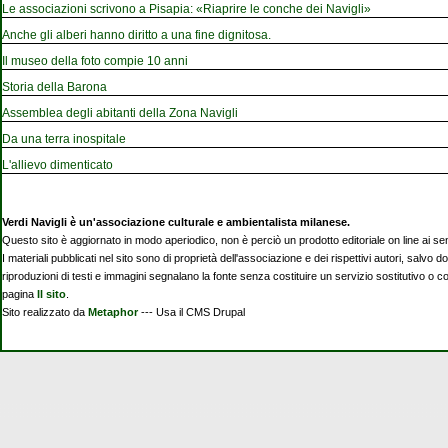
Le associazioni scrivono a Pisapia: «Riaprire le conche dei Navigli»
Anche gli alberi hanno diritto a una fine dignitosa.
Il museo della foto compie 10 anni
Storia della Barona
Assemblea degli abitanti della Zona Navigli
Da una terra inospitale
L'allievo dimenticato
Verdi Navigli è un'associazione culturale e ambientalista milanese.
Questo sito è aggiornato in modo aperiodico, non è perciò un prodotto editoriale on line ai se
I materiali pubblicati nel sito sono di proprietà dell'associazione e dei rispettivi autori, salvo d
riproduzioni di testi e immagini segnalano la fonte senza costituire un servizio sostitutivo o 
pagina
Il sito
.
Sito realizzato da
Metaphor
--- Usa il CMS Drupal