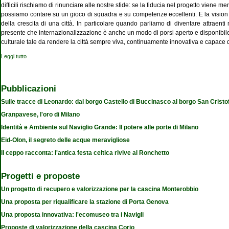
difficili rischiamo di rinunciare alle nostre sfide: se la fiducia nel progetto viene 
possiamo contare su un gioco di squadra e su competenze eccellenti. E la vision q
della crescita di una città. In particolare quando parliamo di diventare attraenti
presente che internazionalizzazione è anche un modo di porsi aperto e disponibil
culturale tale da rendere la città sempre viva, continuamente innovativa e capace di a
Leggi tutto
su Expo, Leonardo e la cultura diffusa
Pubblicazioni
Sulle tracce di Leonardo: dal borgo Castello di Buccinasco al borgo San Cristo
Granpavese, l'oro di Milano
Identità e Ambiente sul Naviglio Grande: Il potere alle porte di Milano
Eid-Olon, il segreto delle acque meravigliose
Il ceppo racconta: l'antica festa celtica rivive al Ronchetto
Progetti e proposte
Un progetto di recupero e valorizzazione per la cascina Monterobbio
Una proposta per riqualificare la stazione di Porta Genova
Una proposta innovativa: l'ecomuseo tra i Navigli
Proposte di valorizzazione della cascina Corio