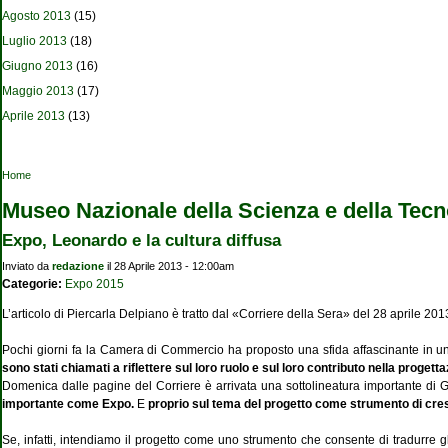
Agosto 2013
(15)
Luglio 2013
(18)
Giugno 2013
(16)
Maggio 2013
(17)
Aprile 2013
(13)
Tu sei qui
Home
Museo Nazionale della Scienza e della Tecn
Expo, Leonardo e la cultura diffusa
Inviato da
redazione
il 28 Aprile 2013 - 12:00am
Categorie:
Expo 2015
L’articolo di Piercarla Delpiano è tratto dal «Corriere della Sera» del 28 aprile 201
Pochi giorni fa la Camera di Commercio ha proposto una sfida affascinante in u
sono stati chiamati a riflettere sul loro ruolo e sul loro contributo nella progettaz
Domenica dalle pagine del Corriere è arrivata una sottolineatura importante di 
importante come Expo.
E
proprio sul tema del progetto come strumento di cres
Se, infatti, intendiamo il progetto come uno strumento che consente di tradurre gli