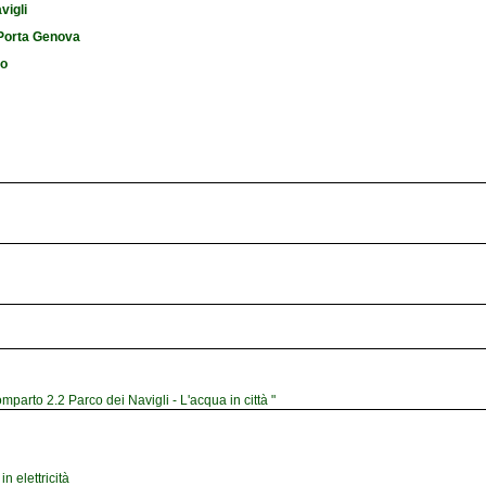
vigli
i Porta Genova
io
mparto 2.2 Parco dei Navigli - L'acqua in città "
n elettricità