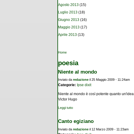
Agosto 2013
(15)
Luglio 2013
(18)
Giugno 2013
(16)
Maggio 2013
(17)
Aprile 2013
(13)
Tu sei qui
Home
poesia
Niente al mondo
Inviato da
redazione
il 25 Maggio 2009 - 11:24am
Categorie:
Ipse dixit
Niente al mondo è così potente quanto un'idea 
Victor Hugo
Leggi tutto
su Niente al mondo
Canto egiziano
Inviato da
redazione
il 12 Marzo 2009 - 11:23am