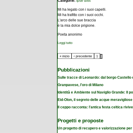
Categorie:
Ipse dixit
Mi ha legato con i suoi capelli.
Mi ha trafitto con i suoi occhi.
L'arco delle sue braccia
è la mia dolce prigione.
Poeta anonimo
Leggi tutto
su Canto egiziano
Pagine
« inizio
‹ precedente
1
2
Pubblicazioni
Sulle tracce di Leonardo: dal borgo Castello
Granpavese, l'oro di Milano
Identità e Ambiente sul Naviglio Grande: Il po
Eid-Olon, il segreto delle acque meravigliose
Il ceppo racconta: l'antica festa celtica riviv
Progetti e proposte
Un progetto di recupero e valorizzazione per