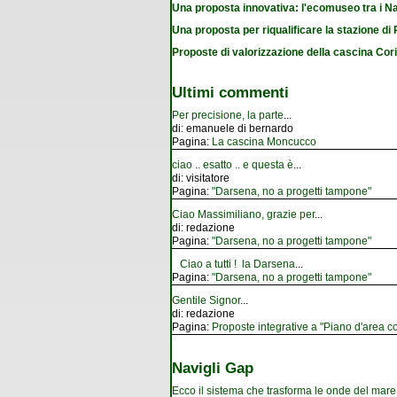
Una proposta innovativa: l'ecomuseo tra i Na
Una proposta per riqualificare la stazione d
Proposte di valorizzazione della cascina Cor
Ultimi commenti
Per precisione, la parte
...
di:
emanuele di bernardo
Pagina:
La cascina Moncucco
ciao .. esatto .. e questa è
...
di:
visitatore
Pagina:
"Darsena, no a progetti tampone"
Ciao Massimiliano, grazie per
...
di:
redazione
Pagina:
"Darsena, no a progetti tampone"
Ciao a tutti ! la Darsena
...
Pagina:
"Darsena, no a progetti tampone"
Gentile Signor
...
di:
redazione
Pagina:
Proposte integrative a "Piano d'area co
Navigli Gap
Ecco il sistema che trasforma le onde del mare i