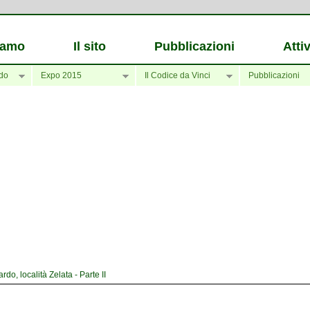
iamo
Il sito
Pubblicazioni
Attiv
do
Expo 2015
Il Codice da Vinci
Pubblicazioni
o, località Zelata - Parte II