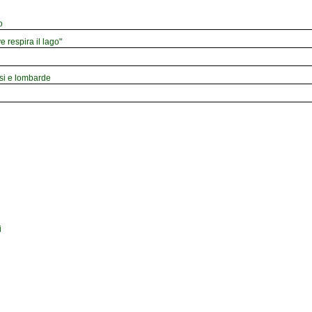
o
e respira il lago"
esi e lombarde
i