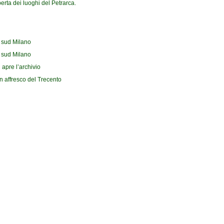
erta dei luoghi del Petrarca.
l sud Milano
l sud Milano
 apre l’archivio
n affresco del Trecento