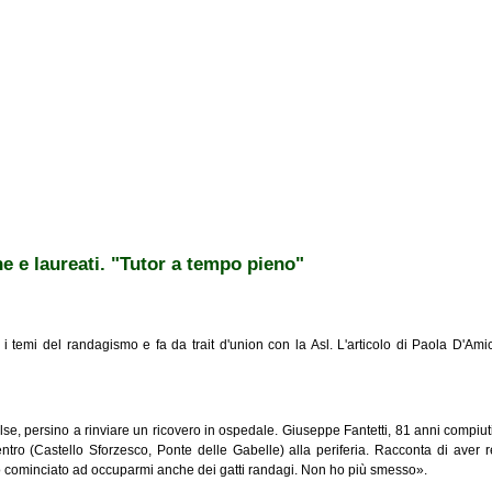
he e laureati. "Tutor a tempo pieno"
i temi del randagismo e fa da trait d'union con la Asl. L'articolo di Paola D'Ami
false, persino a rinviare un ricovero in ospedale. Giuseppe Fantetti, 81 anni compiuti,
entro (Castello Sforzesco, Ponte delle Gabelle) alla periferia. Racconta di aver 
ho cominciato ad occuparmi anche dei gatti randagi. Non ho più smesso».