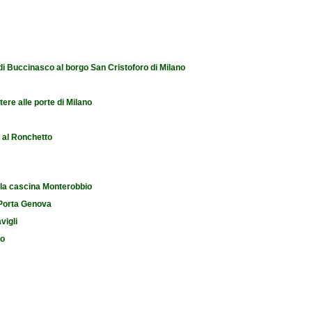
reati. "Tutor a tempo pieno"
 di Buccinasco al borgo San Cristoforo di Milano
tere alle porte di Milano
e al Ronchetto
 la cascina Monterobbio
i Porta Genova
vigli
io