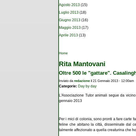
Agosto 2013
(15)
Luglio 2013
(18)
Giugno 2013
(16)
Maggio 2013
(17)
Aprile 2013
(13)
Tu sei qui
Home
Rita Mantovani
Oltre 500 le "gattare". Casaling
Inviato da
redazione
il 21 Gennaio 2013 - 12:00am
Categorie:
Day by day
L'Associazione Tutor animali segue da vicino 
gennaio 2013
Per i mici di colonia, sono pronti a fare carte 
feline che abitano la città, disseminate dal c
talmente affezionato a quella creaturina che 