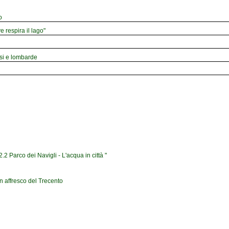
o
e respira il lago"
esi e lombarde
2 Parco dei Navigli - L'acqua in città "
n affresco del Trecento