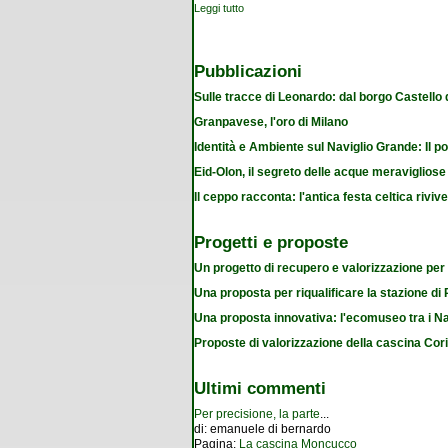
Leggi tutto
su Oltre 500 le "gattare". Casalinghe e lau
Pubblicazioni
Sulle tracce di Leonardo: dal borgo Castello
Granpavese, l'oro di Milano
Identità e Ambiente sul Naviglio Grande: Il po
Eid-Olon, il segreto delle acque meravigliose
Il ceppo racconta: l'antica festa celtica riviv
Progetti e proposte
Un progetto di recupero e valorizzazione per
Una proposta per riqualificare la stazione d
Una proposta innovativa: l'ecomuseo tra i Na
Proposte di valorizzazione della cascina Cor
Ultimi commenti
Per precisione, la parte
...
di:
emanuele di bernardo
Pagina:
La cascina Moncucco