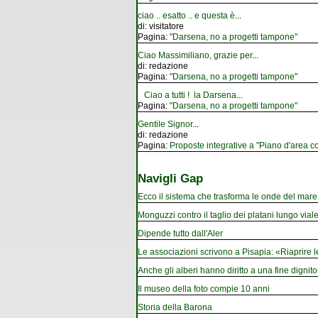
ciao .. esatto .. e questa è
...
di:
visitatore
Pagina:
"Darsena, no a progetti tampone"
Ciao Massimiliano, grazie per
...
di:
redazione
Pagina:
"Darsena, no a progetti tampone"
Ciao a tutti ! la Darsena
...
Pagina:
"Darsena, no a progetti tampone"
Gentile Signor
...
di:
redazione
Pagina:
Proposte integrative a "Piano d'area co
Navigli Gap
Ecco il sistema che trasforma le onde del mare i
Monguzzi contro il taglio dei platani lungo vial
Dipende tutto dall'Aler
Le associazioni scrivono a Pisapia: «Riaprire 
Anche gli alberi hanno diritto a una fine dignito
Il museo della foto compie 10 anni
Storia della Barona