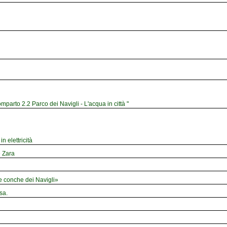
mparto 2.2 Parco dei Navigli - L'acqua in città "
n elettricità
e Zara
le conche dei Navigli»
sa.