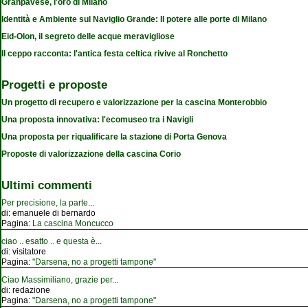
Granpavese, l'oro di Milano
Identità e Ambiente sul Naviglio Grande: Il potere alle porte di Milano
Eid-Olon, il segreto delle acque meravigliose
Il ceppo racconta: l'antica festa celtica rivive al Ronchetto
Progetti e proposte
Un progetto di recupero e valorizzazione per la cascina Monterobbio
Una proposta innovativa: l'ecomuseo tra i Navigli
Una proposta per riqualificare la stazione di Porta Genova
Proposte di valorizzazione della cascina Corio
Ultimi commenti
Per precisione, la parte
...
di:
emanuele di bernardo
Pagina:
La cascina Moncucco
ciao .. esatto .. e questa è
...
di:
visitatore
Pagina:
"Darsena, no a progetti tampone"
Ciao Massimiliano, grazie per
...
di:
redazione
Pagina:
"Darsena, no a progetti tampone"