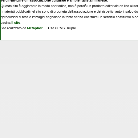
Verdi Navigli è un'associazione culturale e ambientalista milanese.
Questo sito è aggiornato in modo aperiodico, non è perciò un prodotto editoriale on line ai se
I materiali pubblicati nel sito sono di proprietà dell'associazione e dei rispettivi autori, salvo d
riproduzioni di testi e immagini segnalano la fonte senza costituire un servizio sostitutivo o 
pagina
Il sito
.
Sito realizzato da
Metaphor
--- Usa il CMS Drupal