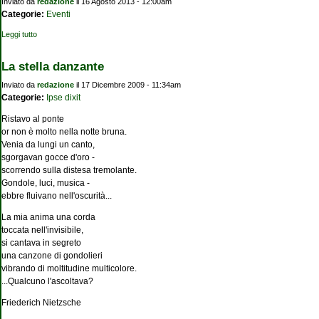
Inviato da
redazione
il 16 Agosto 2013 - 12:00am
Categorie:
Eventi
Leggi tutto
su Il meglio di Leonardo in mostra a Venezia
La stella danzante
Inviato da
redazione
il 17 Dicembre 2009 - 11:34am
Categorie:
Ipse dixit
Ristavo al ponte
or non è molto nella notte bruna.
Venia da lungi un canto,
sgorgavan gocce d'oro -
scorrendo sulla distesa tremolante.
Gondole, luci, musica -
ebbre fluivano nell'oscurità...
La mia anima una corda
toccata nell'invisibile,
si cantava in segreto
una canzone di gondolieri
vibrando di moltitudine multicolore.
...Qualcuno l'ascoltava?
Friederich Nietzsche