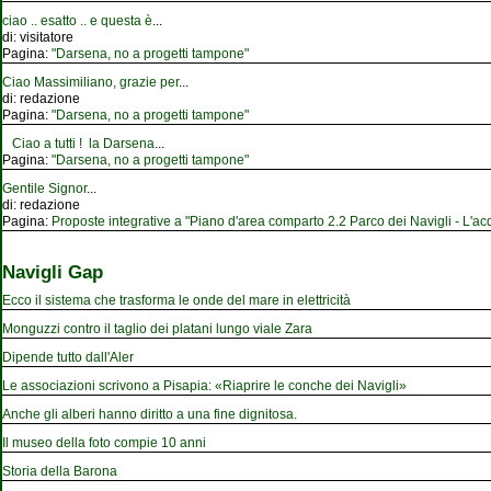
ciao .. esatto .. e questa è
...
di:
visitatore
Pagina:
"Darsena, no a progetti tampone"
Ciao Massimiliano, grazie per
...
di:
redazione
Pagina:
"Darsena, no a progetti tampone"
Ciao a tutti ! la Darsena
...
Pagina:
"Darsena, no a progetti tampone"
Gentile Signor
...
di:
redazione
Pagina:
Proposte integrative a "Piano d'area comparto 2.2 Parco dei Navigli - L'acqu
Navigli Gap
Ecco il sistema che trasforma le onde del mare in elettricità
Monguzzi contro il taglio dei platani lungo viale Zara
Dipende tutto dall'Aler
Le associazioni scrivono a Pisapia: «Riaprire le conche dei Navigli»
Anche gli alberi hanno diritto a una fine dignitosa.
Il museo della foto compie 10 anni
Storia della Barona