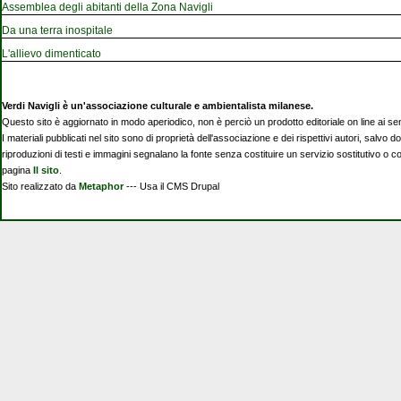
Assemblea degli abitanti della Zona Navigli
Da una terra inospitale
L'allievo dimenticato
Verdi Navigli è un'associazione culturale e ambientalista milanese.
Questo sito è aggiornato in modo aperiodico, non è perciò un prodotto editoriale on line ai se
I materiali pubblicati nel sito sono di proprietà dell'associazione e dei rispettivi autori, salvo d
riproduzioni di testi e immagini segnalano la fonte senza costituire un servizio sostitutivo o 
pagina
Il sito
.
Sito realizzato da
Metaphor
--- Usa il CMS Drupal