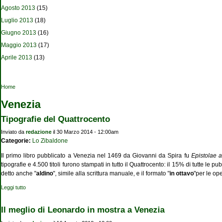
Agosto 2013
(15)
Luglio 2013
(18)
Giugno 2013
(16)
Maggio 2013
(17)
Aprile 2013
(13)
Tu sei qui
Home
Venezia
Tipografie del Quattrocento
Inviato da
redazione
il 30 Marzo 2014 - 12:00am
Categorie:
Lo Zibaldone
Il primo libro pubblicato a Venezia nel 1469 da Giovanni da Spira fu
Epistolae 
tipografie e 4.500 titoli furono stampati in tutto il Quattrocento: il 15% di tutte le 
detto anche "
aldino
", simile alla scrittura manuale, e il formato "
in ottavo
"per le ope
Leggi tutto
su Tipografie del Quattrocento
Il meglio di Leonardo in mostra a Venezia