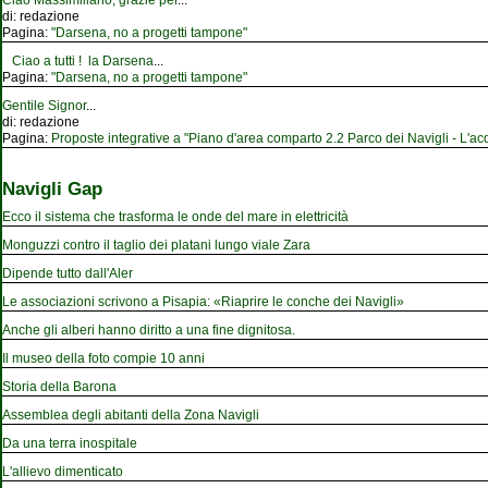
Ciao Massimiliano, grazie per
...
di:
redazione
Pagina:
"Darsena, no a progetti tampone"
Ciao a tutti ! la Darsena
...
Pagina:
"Darsena, no a progetti tampone"
Gentile Signor
...
di:
redazione
Pagina:
Proposte integrative a "Piano d'area comparto 2.2 Parco dei Navigli - L'acqu
Navigli Gap
Ecco il sistema che trasforma le onde del mare in elettricità
Monguzzi contro il taglio dei platani lungo viale Zara
Dipende tutto dall'Aler
Le associazioni scrivono a Pisapia: «Riaprire le conche dei Navigli»
Anche gli alberi hanno diritto a una fine dignitosa.
Il museo della foto compie 10 anni
Storia della Barona
Assemblea degli abitanti della Zona Navigli
Da una terra inospitale
L'allievo dimenticato