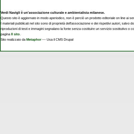
Verdi Navigli è un'associazione culturale e ambientalista milanese.
Questo sito è aggiornato in modo aperiodico, non è perciò un prodotto editoriale on line ai se
I materiali pubblicati nel sito sono di proprietà dell'associazione e dei rispettivi autori, salvo d
riproduzioni di testi e immagini segnalano la fonte senza costituire un servizio sostitutivo o 
pagina
Il sito
.
Sito realizzato da
Metaphor
--- Usa il CMS Drupal