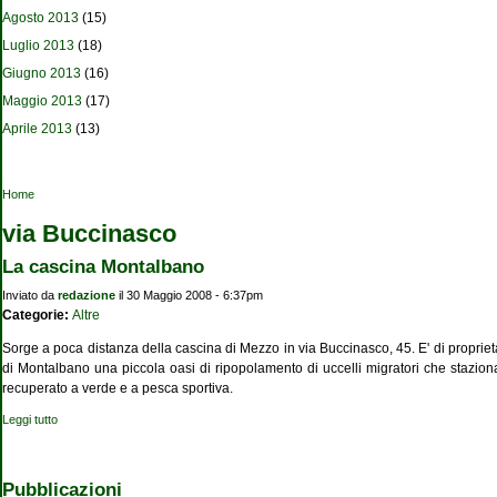
Agosto 2013
(15)
Luglio 2013
(18)
Giugno 2013
(16)
Maggio 2013
(17)
Aprile 2013
(13)
Tu sei qui
Home
via Buccinasco
La cascina Montalbano
Inviato da
redazione
il 30 Maggio 2008 - 6:37pm
Categorie:
Altre
Sorge a poca distanza della cascina di Mezzo in via Buccinasco, 45. E' di proprietà
di Montalbano una piccola oasi di ripopolamento di uccelli migratori che stazio
recuperato a verde e a pesca sportiva.
Leggi tutto
su La cascina Montalbano
Pubblicazioni