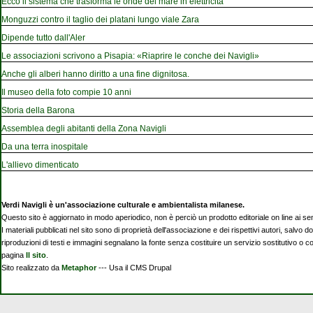
Ecco il sistema che trasforma le onde del mare in elettricità
Monguzzi contro il taglio dei platani lungo viale Zara
Dipende tutto dall'Aler
Le associazioni scrivono a Pisapia: «Riaprire le conche dei Navigli»
Anche gli alberi hanno diritto a una fine dignitosa.
Il museo della foto compie 10 anni
Storia della Barona
Assemblea degli abitanti della Zona Navigli
Da una terra inospitale
L'allievo dimenticato
Verdi Navigli è un'associazione culturale e ambientalista milanese.
Questo sito è aggiornato in modo aperiodico, non è perciò un prodotto editoriale on line ai se
I materiali pubblicati nel sito sono di proprietà dell'associazione e dei rispettivi autori, salvo d
riproduzioni di testi e immagini segnalano la fonte senza costituire un servizio sostitutivo o 
pagina
Il sito
.
Sito realizzato da
Metaphor
--- Usa il CMS Drupal