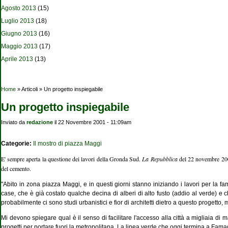
Agosto 2013
(15)
Luglio 2013
(18)
Giugno 2013
(16)
Maggio 2013
(17)
Aprile 2013
(13)
Tu sei qui
Home
» Articoli » Un progetto inspiegabile
Un progetto inspiegabile
Inviato da
redazione
il 22 Novembre 2001 - 11:09am
Categorie:
Il mostro di piazza Maggi
E' sempre aperta la questione dei lavori della Gronda Sud.
La Repubblica
del 22 novembre 200
del cemento.
"Abito in zona piazza Maggi, e in questi giorni stanno iniziando i lavori per la
case, che è già costato qualche decina di alberi di alto fusto (addio al verde) e ch
probabilmente ci sono studi urbanistici e fior di architetti dietro a questo progett
Mi devono spiegare qual è il senso di facilitare l'accesso alla città a migliaia d
progetti per portare fuori la metropolitana. La linea verde che oggi termina a Fam