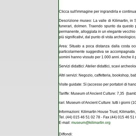
Clicca sull'immagine per ingrandirla e continu
Descrizione museo: La valle di Kilimartin, in S
funerari, dolmen. Traendo spunto da questo pa
permanente, alloggiata in un elegante vecchio im
più significativi, dal punto di vista archeologico,
Area: Situato a poca distanza dalla costa occ
particolarmente suggestiva se accompagnata da
uomini hanno vissuto per 1.000 anni. Anche il pae
Servizi didattici: Atelier didattici, scavi archeol
Altri servizi: Negozio, caffetteria, bookshop, b
Visite guidate: Sì (accesso per portatori di han
Tariffe: Museum of Ancient Culture: 7,35  (bambi
rari: Museum of Ancient Culture: tutti i giorni (
Informazioni: Kilimartin House Trust, Kilimartin
Tel. (44) 015 46 51 02 78 - Fax (44) 015 46 51
E-mail:
museum@kilimartin.org
Diffondi: