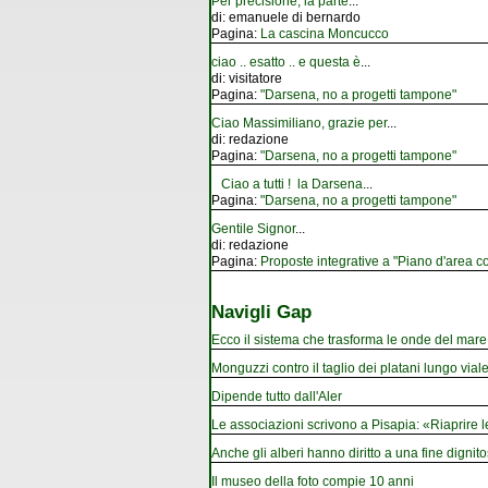
Per precisione, la parte
...
di:
emanuele di bernardo
Pagina:
La cascina Moncucco
ciao .. esatto .. e questa è
...
di:
visitatore
Pagina:
"Darsena, no a progetti tampone"
Ciao Massimiliano, grazie per
...
di:
redazione
Pagina:
"Darsena, no a progetti tampone"
Ciao a tutti ! la Darsena
...
Pagina:
"Darsena, no a progetti tampone"
Gentile Signor
...
di:
redazione
Pagina:
Proposte integrative a "Piano d'area co
Navigli Gap
Ecco il sistema che trasforma le onde del mare i
Monguzzi contro il taglio dei platani lungo vial
Dipende tutto dall'Aler
Le associazioni scrivono a Pisapia: «Riaprire 
Anche gli alberi hanno diritto a una fine dignito
Il museo della foto compie 10 anni