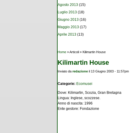
Agosto 2013
(15)
Luglio 2013
(18)
Giugno 2013
(16)
Maggio 2013
(17)
Aprile 2013
(13)
Tu sei qui
Home
» Articoli » Kilimartin House
Kilimartin House
Inviato da
redazione
il 13 Giugno 2003 - 11:57pm
Categorie:
Ecomusei
Dove: Kilimartin, Scozia, Gran Bretagna
Lingua: Inglese, scozzese.
Anno di nascita: 1996
Ente gestore: Fondazione