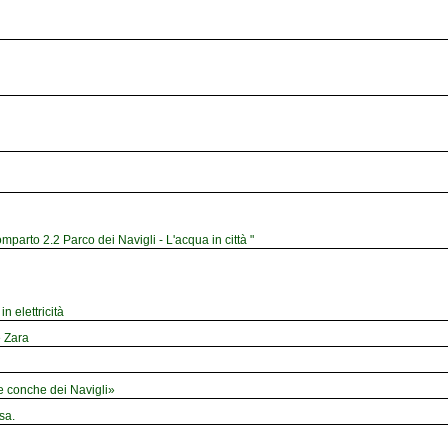
mparto 2.2 Parco dei Navigli - L'acqua in città "
n elettricità
e Zara
le conche dei Navigli»
sa.