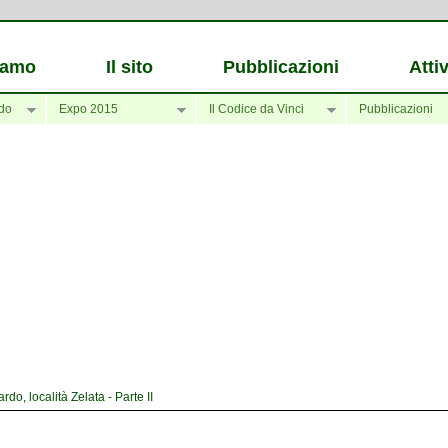
iamo
Il sito
Pubblicazioni
Attiv
do
Expo 2015
Il Codice da Vinci
Pubblicazioni
o, località Zelata - Parte II