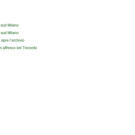
l sud Milano
l sud Milano
 apre l’archivio
n affresco del Trecento