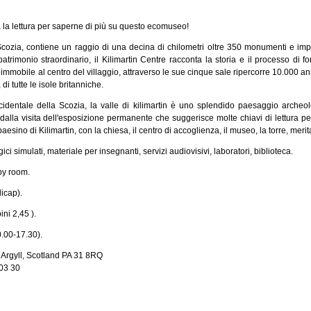
a la lettura per saperne di più su questo ecomuseo!
cozia, contiene un raggio di una decina di chilometri oltre 350 monumenti e import
trimonio straordinario, il Kilimartin Centre racconta la storia e il processo di 
mobile al centro del villaggio, attraverso le sue cinque sale ripercorre 10.000 anni
 di tutte le isole britanniche.
identale della Scozia, la valle di kilimartin è uno splendido paesaggio archeolo
lla visita dell'esposizione permanente che suggerisce molte chiavi di lettura per 
sino di Kilimartin, con la chiesa, il centro di accoglienza, il museo, la torre, merit
ogici simulati, materiale per insegnanti, servizi audiovisivi, laboratori, biblioteca.
aby room.
dicap).
ni 2,45 ).
10.00-17.30).
, Argyll, Scotland PA 31 8RQ
 03 30