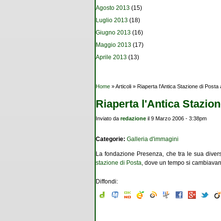
Agosto 2013
(15)
Luglio 2013
(18)
Giugno 2013
(16)
Maggio 2013
(17)
Aprile 2013
(13)
Tu sei qui
Home
» Articoli » Riaperta l'Antica Stazione di Post
Riaperta l'Antica Stazio
Inviato da
redazione
il 9 Marzo 2006 - 3:38pm
Categorie:
Galleria d'immagini
La fondazione Presenza, che tra le sua diverse
stazione di Posta
, dove un tempo si cambiavano
Diffondi: