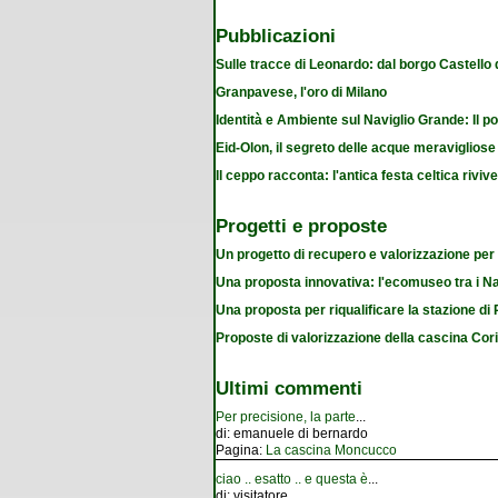
Pubblicazioni
Sulle tracce di Leonardo: dal borgo Castello
Granpavese, l'oro di Milano
Identità e Ambiente sul Naviglio Grande: Il po
Eid-Olon, il segreto delle acque meravigliose
Il ceppo racconta: l'antica festa celtica riviv
Progetti e proposte
Un progetto di recupero e valorizzazione per
Una proposta innovativa: l'ecomuseo tra i Na
Una proposta per riqualificare la stazione d
Proposte di valorizzazione della cascina Cor
Ultimi commenti
Per precisione, la parte
...
di:
emanuele di bernardo
Pagina:
La cascina Moncucco
ciao .. esatto .. e questa è
...
di:
visitatore