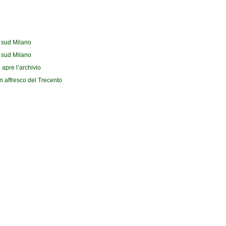
l sud Milano
l sud Milano
 apre l’archivio
n affresco del Trecento