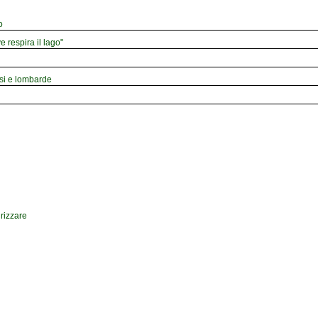
o
e respira il lago"
esi e lombarde
drizzare