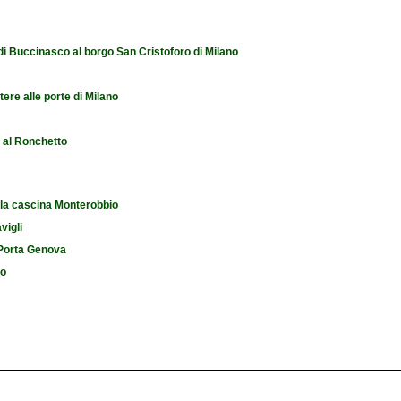
 di Buccinasco al borgo San Cristoforo di Milano
tere alle porte di Milano
e al Ronchetto
 la cascina Monterobbio
vigli
i Porta Genova
io