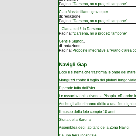
Pagina:
"Darsena, no a progetti tampone"
Ciao Massimiliano, grazie per
...
di:
redazione
Pagina:
"Darsena, no a progetti tampone"
Ciao a tutti ! la Darsena
...
Pagina:
"Darsena, no a progetti tampone"
Gentile Signor
...
di:
redazione
Pagina:
Proposte integrative a "Piano d'area co
Navigli Gap
Ecco il sistema che trasforma le onde del mare i
Monguzzi contro il taglio dei platani lungo vial
Dipende tutto dall'Aler
Le associazioni scrivono a Pisapia: «Riaprire 
Anche gli alberi hanno diritto a una fine dignito
Il museo della foto compie 10 anni
Storia della Barona
Assemblea degli abitanti della Zona Navigli
Da una terra inospitale