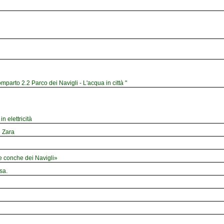
mparto 2.2 Parco dei Navigli - L'acqua in città "
n elettricità
e Zara
le conche dei Navigli»
sa.