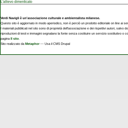
L'allievo dimenticato
Verdi Navigli è un'associazione culturale e ambientalista milanese.
Questo sito è aggiornato in modo aperiodico, non è perciò un prodotto editoriale on line ai se
I materiali pubblicati nel sito sono di proprietà dell'associazione e dei rispettivi autori, salvo d
riproduzioni di testi e immagini segnalano la fonte senza costituire un servizio sostitutivo o 
pagina
Il sito
.
Sito realizzato da
Metaphor
--- Usa il CMS Drupal