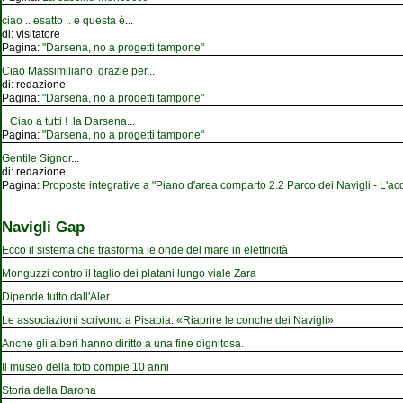
ciao .. esatto .. e questa è
...
di:
visitatore
Pagina:
"Darsena, no a progetti tampone"
Ciao Massimiliano, grazie per
...
di:
redazione
Pagina:
"Darsena, no a progetti tampone"
Ciao a tutti ! la Darsena
...
Pagina:
"Darsena, no a progetti tampone"
Gentile Signor
...
di:
redazione
Pagina:
Proposte integrative a "Piano d'area comparto 2.2 Parco dei Navigli - L'acqu
Navigli Gap
Ecco il sistema che trasforma le onde del mare in elettricità
Monguzzi contro il taglio dei platani lungo viale Zara
Dipende tutto dall'Aler
Le associazioni scrivono a Pisapia: «Riaprire le conche dei Navigli»
Anche gli alberi hanno diritto a una fine dignitosa.
Il museo della foto compie 10 anni
Storia della Barona