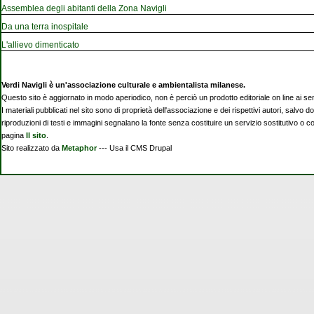
Assemblea degli abitanti della Zona Navigli
Da una terra inospitale
L'allievo dimenticato
Verdi Navigli è un'associazione culturale e ambientalista milanese.
Questo sito è aggiornato in modo aperiodico, non è perciò un prodotto editoriale on line ai se
I materiali pubblicati nel sito sono di proprietà dell'associazione e dei rispettivi autori, salvo d
riproduzioni di testi e immagini segnalano la fonte senza costituire un servizio sostitutivo o 
pagina
Il sito
.
Sito realizzato da
Metaphor
--- Usa il CMS Drupal