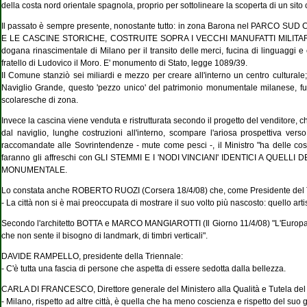
della costa nord orientale spagnola, proprio per sottolineare la scoperta di un sito 
Il passato è sempre presente, nonostante tutto: in zona Barona nel PA
E LE CASCINE STORICHE, COSTRUITE SOPRA I VECCHI MANUFATTI MILITARI. La
dogana rinascimentale di Milano per il transito delle merci, fucina di linguaggi e
fratello di Ludovico il Moro. E' monumento di Stato, legge 1089/39.
II Comune stanziò sei miliardi e mezzo per creare all'interno un centro cultural
Naviglio Grande, questo 'pezzo unico' del patrimonio monumentale milanese, ful
scolaresche di zona.
Invece la cascina viene venduta e ristrutturata secondo il progetto del venditore, che 
dal naviglio, lunghe costruzioni all'interno, scompare l'ariosa prospettiva ver
raccomandate alle Sovrintendenze - mute come pesci -, il Ministro "ha delle cos
faranno gli affreschi con GLI STEMMI E I 'NODI VINCIANI' IDENTICI A QU
MONUMENTALE.
Lo constata anche ROBERTO RUOZI (Corsera 18/4/08) che, come Presidente del T
- La città non si è mai preoccupata di mostrare il suo volto più nascosto: quello artis
Secondo l'architetto BOTTA e MARCO MANGIAROTTI (Il Giorno 11/4/08) "L'Europa e l'I
che non sente il bisogno di landmark, di timbri verticali".
DAVIDE RAMPELLO, presidente della Triennale:
- C'è tutta una fascia di persone che aspetta di essere sedotta dalla bellezza.
CARLA DI FRANCESCO, Direttore generale del Ministero alla Qualità e Tutela de
- Milano, rispetto ad altre città, è quella che ha meno coscienza e rispetto del s