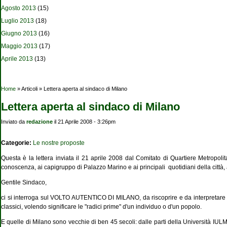
Agosto 2013
(15)
Luglio 2013
(18)
Giugno 2013
(16)
Maggio 2013
(17)
Aprile 2013
(13)
Tu sei qui
Home
» Articoli » Lettera aperta al sindaco di Milano
Lettera aperta al sindaco di Milano
Inviato da
redazione
il 21 Aprile 2008 - 3:26pm
Categorie:
Le nostre proposte
Questa è la lettera inviata il 21 aprile 2008 dal Comitato di Quartiere Metropo
conoscenza, ai capigruppo di Palazzo Marino e ai principali quotidiani della città
Gentile Sindaco,
ci si interroga sul VOLTO AUTENTICO DI MILANO, da riscoprire e da interpretare s
classici, volendo significare le "radici prime" d'un individuo o d'un popolo.
E quelle di Milano sono vecchie di ben 45 secoli: dalle parti della Università IULM, i