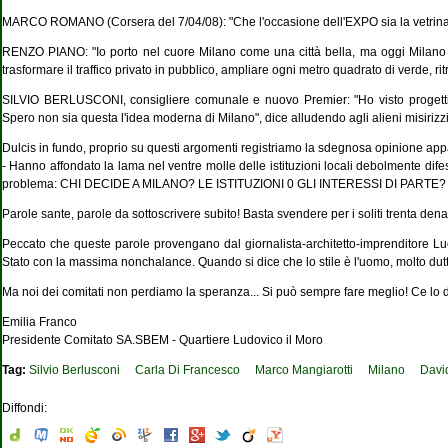
MARCO ROMANO (Corsera del 7/04/08): "Che l'occasione dell'EXPO sia la vetrina de
RENZO PIANO: "Io porto nel cuore Milano come una città bella, ma oggi Milano deve
trasformare il traffico privato in pubblico, ampliare ogni metro quadrato di verde, rit
SILVIO BERLUSCONI, consigliere comunale e nuovo Premier: "Ho visto proget
Spero non sia questa l'idea moderna di Milano", dice alludendo agli alieni misirizzi 
Dulcis in fundo, proprio su questi argomenti registriamo la sdegnosa opinione app
- Hanno affondato la lama nel ventre molle delle istituzioni locali debolmente dife
problema: CHI DECIDE A MILANO? LE ISTITUZIONI 0 GLI INTERESSI DI PARTE?
Parole sante, parole da sottoscrivere subito! Basta svendere per i soliti trenta denari 
Peccato che queste parole provengano dal giornalista-architetto-imprenditore Lu
Stato con la massima nonchalance. Quando si dice che lo stile è l'uomo, molto dutt
Ma noi dei comitati non perdiamo la speranza... Si può sempre fare meglio! Ce lo 
Emilia Franco
Presidente Comitato SA.SBEM - Quartiere Ludovico il Moro
Tag:
Silvio Berlusconi
Carla Di Francesco
Marco Mangiarotti
Milano
Davi
Diffondi: