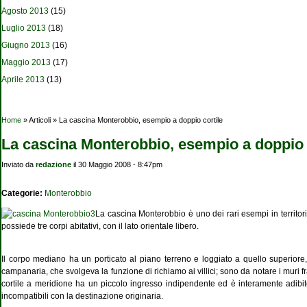
Agosto 2013
(15)
Luglio 2013
(18)
Giugno 2013
(16)
Maggio 2013
(17)
Aprile 2013
(13)
Tu sei qui
Home
» Articoli » La cascina Monterobbio, esempio a doppio cortile
La cascina Monterobbio, esempio a doppio 
Inviato da
redazione
il 30 Maggio 2008 - 8:47pm
Categorie:
Monterobbio
La cascina Monterobbio è uno dei rari esempi in territori
possiede tre corpi abitativi, con il lato orientale libero.
Il corpo mediano ha un porticato al piano terreno e loggiato a quello superiore, co
campanaria, che svolgeva la funzione di richiamo ai villici; sono da notare i muri fran
cortile a meridione ha un piccolo ingresso indipendente ed è interamente adibito a 
incompatibili con la destinazione originaria.