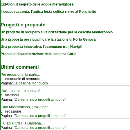
Eid-Olon, il segreto delle acque meravigliose
Il ceppo racconta: l'antica festa celtica rivive al Ronchetto
Progetti e proposte
Un progetto di recupero e valorizzazione per la cascina Monterobbio
Una proposta per riqualificare la stazione di Porta Genova
Una proposta innovativa: l'ecomuseo tra i Navigli
Proposte di valorizzazione della cascina Corio
Ultimi commenti
Per precisione, la parte
...
di:
emanuele di bernardo
Pagina:
La cascina Moncucco
ciao .. esatto .. e questa è
...
di:
visitatore
Pagina:
"Darsena, no a progetti tampone"
Ciao Massimiliano, grazie per
...
di:
redazione
Pagina:
"Darsena, no a progetti tampone"
Ciao a tutti ! la Darsena
...
Pagina:
"Darsena, no a progetti tampone"