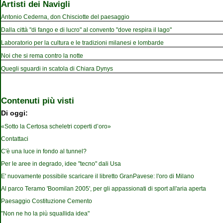
Artisti dei Navigli
Antonio Cederna, don Chisciotte del paesaggio
Dalla città "di fango e di lucro" al convento "dove respira il lago"
Laboratorio per la cultura e le tradizioni milanesi e lombarde
Noi che si rema contro la notte
Quegli sguardi in scatola di Chiara Dynys
Contenuti più visti
Di oggi:
«Sotto la Certosa scheletri coperti d’oro»
Contattaci
C'è una luce in fondo al tunnel?
Per le aree in degrado, idee "tecno" dali Usa
E' nuovamente possibile scaricare il libretto GranPavese: l'oro di Milano
Al parco Teramo 'Boomilan 2005', per gli appassionati di sport all'aria aperta
Paesaggio Costituzione Cemento
"Non ne ho la più squallida idea"