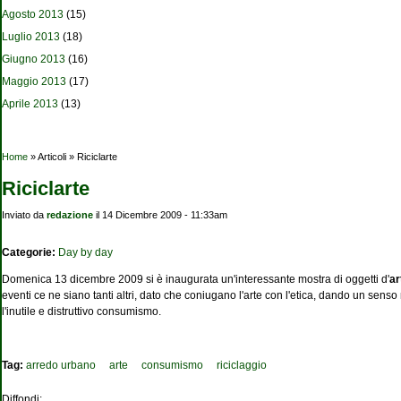
Agosto 2013
(15)
Luglio 2013
(18)
Giugno 2013
(16)
Maggio 2013
(17)
Aprile 2013
(13)
Tu sei qui
Home
» Articoli » Riciclarte
Riciclarte
Inviato da
redazione
il 14 Dicembre 2009 - 11:33am
Categorie:
Day by day
Domenica 13 dicembre 2009 si è inaugurata un'interessante mostra di oggetti d'
ar
eventi ce ne siano tanti altri, dato che coniugano l'arte con l'etica, dando un sen
l'inutile e distruttivo consumismo.
Tag:
arredo urbano
arte
consumismo
riciclaggio
Diffondi: