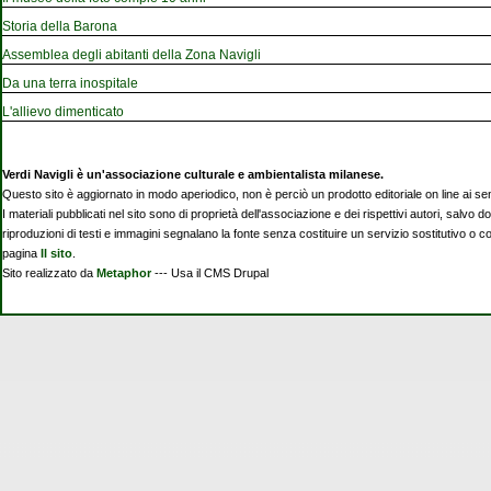
Storia della Barona
Assemblea degli abitanti della Zona Navigli
Da una terra inospitale
L'allievo dimenticato
Verdi Navigli è un'associazione culturale e ambientalista milanese.
Questo sito è aggiornato in modo aperiodico, non è perciò un prodotto editoriale on line ai se
I materiali pubblicati nel sito sono di proprietà dell'associazione e dei rispettivi autori, salvo d
riproduzioni di testi e immagini segnalano la fonte senza costituire un servizio sostitutivo o 
pagina
Il sito
.
Sito realizzato da
Metaphor
--- Usa il CMS Drupal