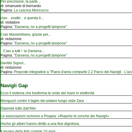
Per precisione, la parte
...
di:
emanuele di bernardo
Pagina:
La cascina Moncucco
ciao .. esatto .. e questa è
...
di:
visitatore
Pagina:
"Darsena, no a progetti tampone"
Ciao Massimiliano, grazie per
...
di:
redazione
Pagina:
"Darsena, no a progetti tampone"
Ciao a tutti ! la Darsena
...
Pagina:
"Darsena, no a progetti tampone"
Gentile Signor
...
di:
redazione
Pagina:
Proposte integrative a "Piano d'area comparto 2.2 Parco dei Navigli - L'acqu
Navigli Gap
Ecco il sistema che trasforma le onde del mare in elettricità
Monguzzi contro il taglio dei platani lungo viale Zara
Dipende tutto dall'Aler
Le associazioni scrivono a Pisapia: «Riaprire le conche dei Navigli»
Anche gli alberi hanno diritto a una fine dignitosa.
Il museo della foto compie 10 anni