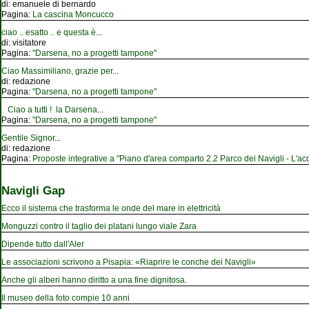
di:
emanuele di bernardo
Pagina:
La cascina Moncucco
ciao .. esatto .. e questa è
...
di:
visitatore
Pagina:
"Darsena, no a progetti tampone"
Ciao Massimiliano, grazie per
...
di:
redazione
Pagina:
"Darsena, no a progetti tampone"
Ciao a tutti ! la Darsena
...
Pagina:
"Darsena, no a progetti tampone"
Gentile Signor
...
di:
redazione
Pagina:
Proposte integrative a "Piano d'area comparto 2.2 Parco dei Navigli - L'acqu
Navigli Gap
Ecco il sistema che trasforma le onde del mare in elettricità
Monguzzi contro il taglio dei platani lungo viale Zara
Dipende tutto dall'Aler
Le associazioni scrivono a Pisapia: «Riaprire le conche dei Navigli»
Anche gli alberi hanno diritto a una fine dignitosa.
Il museo della foto compie 10 anni