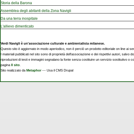
Storia della Barona
Assemblea degli abitanti della Zona Navigli
Da una terra inospitale
L'allievo dimenticato
Verdi Navigli è un'associazione culturale e ambientalista milanese.
Questo sito è aggiornato in modo aperiodico, non è perciò un prodotto editoriale on line ai se
I materiali pubblicati nel sito sono di proprietà dell'associazione e dei rispettivi autori, salvo d
riproduzioni di testi e immagini segnalano la fonte senza costituire un servizio sostitutivo o 
pagina
Il sito
.
Sito realizzato da
Metaphor
--- Usa il CMS Drupal