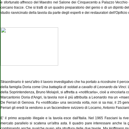
e sfortunato affresco del Maestro nel Salone dei Cinquecento a Palazzo Vecchio d
cercano tracce. Che si tratti di un quadro preparatorio del genio o di un dipinto dell
studio ravvicinato della tavola da parte degli esper­ti e dei restauratori dell'Opificio
Straordinario è senz'altro il lavoro in­vestigativo che ha portato a ricostruire il pe
della famiglia Doria come
Una battaglia di soldati a cavallo di Leonardo da Vinci
.
della Soprintendenza, Bru­no Molajoli, si affretta a «notificarla», cioè a vincolarla 
Mar­cantonio Doria d'Angri, la tavola non è più attribuita a Leonardo ma un «mae
De Ferrari di Genova. Fu «notificata» una seconda volta, non si sa mai, il 25 ge
Ferrari gli eredi la vendono a un faccendiere svizzero di Locarno, Antonio Fasciani
E’ il primo acquisto illegale e la tavola esce dall'Italia. Nel 1965 Fasciani la
mercato parallelo si scatena un'altra asta. Il quadro pare interessare anche la
combinando an­che qualche guaio alla struttura delle due tavole. Ma Hoffmann muo