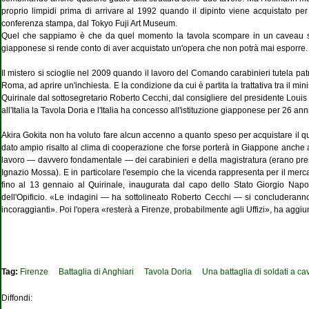
proprio limpidi prima di arrivare al 1992 quando il dipinto viene acquistato per 
conferenza stampa, dal To­kyo Fuji Art Museum.
Quel che sappiamo è che da quel mo­mento la tavola scompare in un caveau s
giapponese si rende conto di aver acquistato un'opera che non po­trà mai esporre.
Il mistero si scioglie nel 2009 quando il lavoro del Comando carabinieri tutela pat
Roma, ad aprire un'in­chiesta. E la condizione da cui è partita la trattativa tra il min
Qui­rinale dal sottosegretario Roberto Cec­chi, dal consigliere del presidente Loui
all'Italia la Tavola Doria e l'Italia ha concesso all'istituzione giappo­nese per 26 ann
Akira Gokita non ha voluto fare alcun accenno a quanto speso per acquistare il qua
dato ampio risalto al clima di cooperazione che forse porterà in Giappone anche altr
lavo­ro — davvero fondamentale — dei cara­binieri e della magistratura (erano pre­s
Ignazio Mossa). E in particolare l'esempio che la vicenda rappre­senta per il merca
fino al 13 gennaio al Quirinale, inaugurata dal capo dello Stato Giorgio Napoli
dell'Opificio. «Le indagini — ha sottolineato Roberto Cecchi — si conclu­derann
incoraggianti». Poi l'opera «resterà a Firenze, probabilmen­te agli Uffizi», ha agg
Tag:
Firenze
Battaglia di Anghiari
Tavola Doria
Una battaglia di soldati a ca
Diffondi: