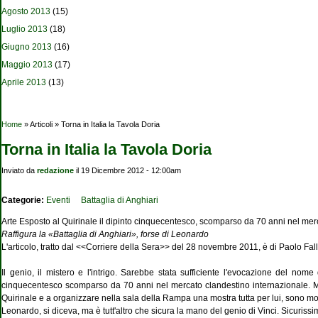
Agosto 2013
(15)
Luglio 2013
(18)
Giugno 2013
(16)
Maggio 2013
(17)
Aprile 2013
(13)
Tu sei qui
Home
» Articoli » Torna in Italia la Tavola Doria
Torna in Italia la Tavola Doria
Inviato da
redazione
il 19 Dicembre 2012 - 12:00am
Categorie:
Eventi
Battaglia di Anghiari
Arte Esposto al Quirinale il dipinto cinquecentesco, scomparso da 70 anni nel mer
Raffigura la «Battaglia di Anghiari», forse di Leonardo
L'articolo, tratto dal <<Corriere della Sera>> del 28 novembre 2011, è di Paolo Fall
Il genio, il mistero e l'intrigo. Sarebbe stata sufficiente l'evocazione del nome
cinquecentesco scomparso da 70 anni nel mercato clandestino internazionale. M
Quirinale e a organizzare nella sala della Rampa una mostra tutta per lui, sono molt
Leonardo, si diceva, ma è tutt'altro che sicura la mano del genio di Vinci. Sicurissi