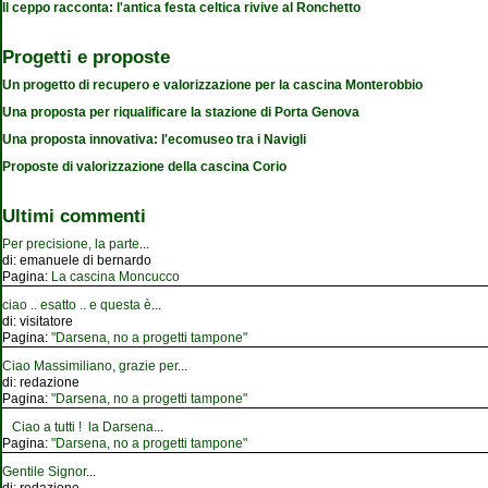
Il ceppo racconta: l'antica festa celtica rivive al Ronchetto
Progetti e proposte
Un progetto di recupero e valorizzazione per la cascina Monterobbio
Una proposta per riqualificare la stazione di Porta Genova
Una proposta innovativa: l'ecomuseo tra i Navigli
Proposte di valorizzazione della cascina Corio
Ultimi commenti
Per precisione, la parte
...
di:
emanuele di bernardo
Pagina:
La cascina Moncucco
ciao .. esatto .. e questa è
...
di:
visitatore
Pagina:
"Darsena, no a progetti tampone"
Ciao Massimiliano, grazie per
...
di:
redazione
Pagina:
"Darsena, no a progetti tampone"
Ciao a tutti ! la Darsena
...
Pagina:
"Darsena, no a progetti tampone"
Gentile Signor
...
di:
redazione