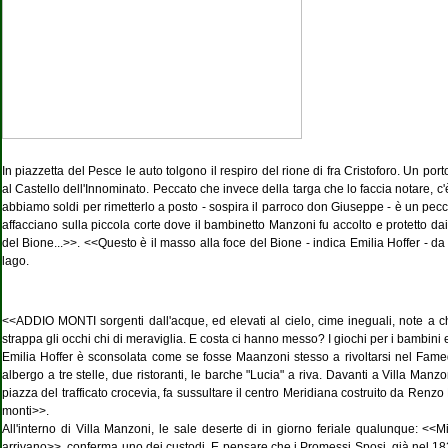
In piazzetta del Pesce le auto tolgono il respiro del rione di fra Cristoforo. Un p
al Castello dell'Innominato. Peccato che invece della targa che lo faccia notare, c'
abbiamo soldi per rimetterlo a posto - sospira il parroco don Giuseppe - è un pec
affacciano sulla piccola corte dove il bambinetto Manzoni fu accolto e protetto dai
del Bione...>>. <<Questo è il masso alla foce del Bione - indica Emilia Hoffer - da 
lago.
<<ADDIO MONTI sorgenti dall'acque, ed elevati al cielo, cime ineguali, note a chi 
strappa gli occhi chi di meraviglia. E costa ci hanno messo? I giochi per i bambini e
Emilia Hoffer è sconsolata come se fosse Maanzoni stesso a rivoltarsi nel Famed
albergo a tre stelle, due ristoranti, le barche "Lucia" a riva. Davanti a Villa Man
piazza del trafficato crocevia, fa sussultare il centro Meridiana costruito da Ren
monti>>.
All'interno di Villa Manzoni, le sale deserte di in giorno feriale qualunque: <<M
arrivano>>, conferma uno dei custodi. E pensare che i Promessi Sposi, già nel 1828