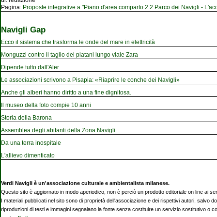
Pagina:
Proposte integrative a "Piano d'area comparto 2.2 Parco dei Navigli - L'acqu
Navigli Gap
Ecco il sistema che trasforma le onde del mare in elettricità
Monguzzi contro il taglio dei platani lungo viale Zara
Dipende tutto dall'Aler
Le associazioni scrivono a Pisapia: «Riaprire le conche dei Navigli»
Anche gli alberi hanno diritto a una fine dignitosa.
Il museo della foto compie 10 anni
Storia della Barona
Assemblea degli abitanti della Zona Navigli
Da una terra inospitale
L'allievo dimenticato
Verdi Navigli è un'associazione culturale e ambientalista milanese.
Questo sito è aggiornato in modo aperiodico, non è perciò un prodotto editoriale on line ai se
I materiali pubblicati nel sito sono di proprietà dell'associazione e dei rispettivi autori, salvo d
riproduzioni di testi e immagini segnalano la fonte senza costituire un servizio sostitutivo o 