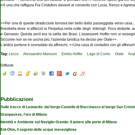
n'è una che raffigura Fra Cristoforo davanti al convento con Lucia, Renzo e Agnes
<<Per una di queste stradicciole tornava bel bello dalla passeggiata verso casa.
finestrella dove si affacciò la Perpetua nella notte degli Imbrogli. Poco distante,
e Gervasio. Questa però era la salita dei Bravi. L'assessore Hoffer non si rasse
Siccome non se ne usciva più, l'azienda turistica ha deciso per Olate>>.
L'antico portone è sovrastato da affreschi. <<Una casa di contadini con gli affres
Tag:
Lecco
Alessandro Manzoni
Emilia Hoffer
Lago di Como
Olate
Acq
Diffondi:
Pubblicazioni
Sulle tracce di Leonardo: dal borgo Castello di Buccinasco al borgo San Cristo
Granpavese, l'oro di Milano
Identità e Ambiente sul Naviglio Grande: Il potere alle porte di Milano
Eid-Olon, il segreto delle acque meravigliose