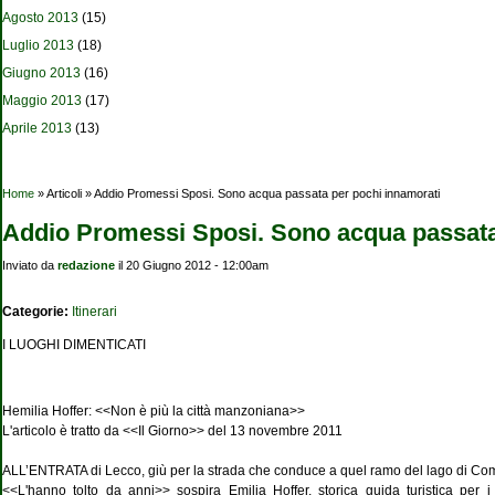
Agosto 2013
(15)
Luglio 2013
(18)
Giugno 2013
(16)
Maggio 2013
(17)
Aprile 2013
(13)
Tu sei qui
Home
» Articoli » Addio Promessi Sposi. Sono acqua passata per pochi innamorati
Addio Promessi Sposi. Sono acqua passata
Inviato da
redazione
il 20 Giugno 2012 - 12:00am
Categorie:
Itinerari
I LUOGHI DIMENTICATI
Hemilia Hoffer: <<Non è più la città manzoniana>>
L'articolo è tratto da <<Il Giorno>> del 13 novembre 2011
ALL’ENTRATA di Lecco, giù per la strada che conduce a quel ramo del lago di Com
<<L'hanno tolto da anni>> sospira Emilia Hoffer, storica guida turistica per i 