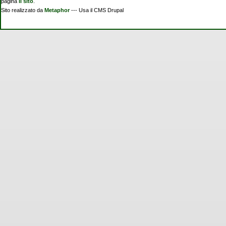
pagina
Il sito
.
Sito realizzato da
Metaphor
--- Usa il CMS Drupal