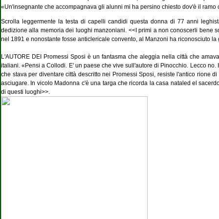
«Un'insegnante che accompagnava gli alunni mi ha persino chiesto dov'è il ramo c
Scrolla leggermente la testa di capelli candidi questa donna di 77 anni leghista
dedizione alla memoria dei luoghi manzoniani. <<I primi a non conoscerli bene so
nel 1891 e nonostante fosse anticlericale convento, al Manzoni ha riconosciuto l
L'AUTORE DEI Promessi Sposi è un fantasma che aleggia nella città che amava e 
italiani. «Pensi a Collodi. E' un paese che vive sull'autore di Pinocchio. Lecco no.
che stava per diventare città descritto nei Promessi Sposi, resiste l'antico rione 
asciugare. In vicolo Madonna c'è una targa che ricorda la casa nataled el sacerd
di questi luoghi>>.