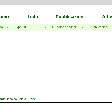
iamo
Il sito
Pubblicazioni
Attiv
do
Expo 2015
Il Codice da Vinci
Pubblicazioni
o, località Zelata - Parte II