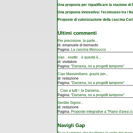
Una proposta per riqualificare la stazione d
Una proposta innovativa: l'ecomuseo tra i Na
Proposte di valorizzazione della cascina Cor
Ultimi commenti
Per precisione, la parte
...
di:
emanuele di bernardo
Pagina:
La cascina Moncucco
ciao .. esatto .. e questa è
...
di:
visitatore
Pagina:
"Darsena, no a progetti tampone"
Ciao Massimiliano, grazie per
...
di:
redazione
Pagina:
"Darsena, no a progetti tampone"
Ciao a tutti ! la Darsena
...
Pagina:
"Darsena, no a progetti tampone"
Gentile Signor
...
di:
redazione
Pagina:
Proposte integrative a "Piano d'area co
Navigli Gap
Ecco il sistema che trasforma le onde del mare i