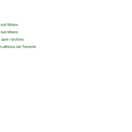
l sud Milano
l sud Milano
 apre l’archivio
n affresco del Trecento