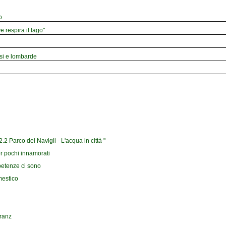
o
e respira il lago"
esi e lombarde
2 Parco dei Navigli - L'acqua in città "
r pochi innamorati
petenze ci sono
mestico
Franz