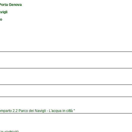
i Porta Genova
vigli
io
mparto 2.2 Parco dei Navigli - L'acqua in città "
n elettricità