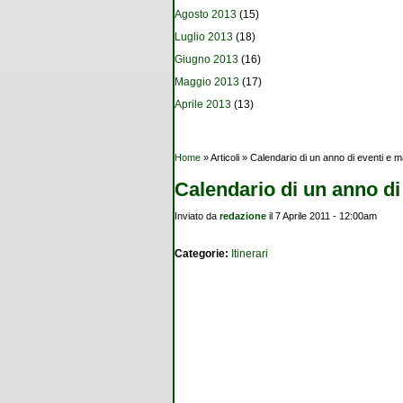
Agosto 2013
(15)
Luglio 2013
(18)
Giugno 2013
(16)
Maggio 2013
(17)
Aprile 2013
(13)
Tu sei qui
Home
» Articoli » Calendario di un anno di eventi e m
Calendario di un anno di
Inviato da
redazione
il 7 Aprile 2011 - 12:00am
Categorie:
Itinerari