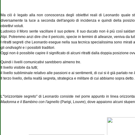
Ma ciò è legato alla non conoscenza degli obiettivi reali di Leonardo quale strate
diversamente la luce a seconda dell'angolo di incidenza e quindi della posizion
obiettivi voluti.
Ludovico il Moro sente vacillare il suo potere. Il suo ducato non è più così saldame
Alpi. Potremmo anzi dire che il pericolo, specie in termini di alleanze, veniva da tutti
I ritratti segreti che Leonardo esegue nella sua tecnica specialissima sono mirati a 
gli
ondivaghi
e i possibili traditori.
Oggi non è possibile capire il significato di alcuni ritratti dalla doppia posizione ovv
Quindi i livelli comunicativi sarebbero almeno tre.
Il livello visibile da tutti;
il livello subliminale relativo alle passioni e ai sentimenti, di cui si è già parlato ne
Il terzo livello, della realtà segreta, strategica e militare di cui abbiamo sopra detto.
L'"orizzontale segreto" di Leonardo consiste nel porre appunto in linea orizzont
Madonna e il Bambino con l'agnello
(Parigi, Louvre), dove appaiono alcuni stupen