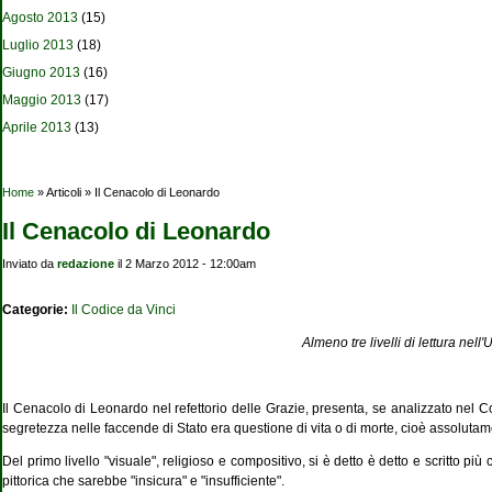
Agosto 2013
(15)
Luglio 2013
(18)
Giugno 2013
(16)
Maggio 2013
(17)
Aprile 2013
(13)
Tu sei qui
Home
» Articoli » Il Cenacolo di Leonardo
Il Cenacolo di Leonardo
Inviato da
redazione
il 2 Marzo 2012 - 12:00am
Categorie:
Il Codice da Vinci
Almeno tre livelli di lettura nel
Il Cenacolo di Leonardo nel refettorio delle Grazie, presenta, se analizzato nel 
segretezza nelle faccende di Stato era questione di vita o di morte, cioè assolutamen
Del primo livello "visuale", religioso e compositivo, si è detto è detto e scritto p
pittorica che sarebbe "insicura" e "insufficiente".