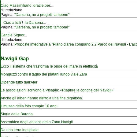
Ciao Massimiliano, grazie per
...
di:
redazione
Pagina:
"Darsena, no a progetti tampone"
Ciao a tutti ! la Darsena
...
Pagina:
"Darsena, no a progetti tampone"
Gentile Signor
...
di:
redazione
Pagina:
Proposte integrative a "Piano d'area comparto 2.2 Parco dei Navigli - L'acqu
Navigli Gap
Ecco il sistema che trasforma le onde del mare in elettricità
Monguzzi contro il taglio dei platani lungo viale Zara
Dipende tutto dall'Aler
Le associazioni scrivono a Pisapia: «Riaprire le conche dei Navigli»
Anche gli alberi hanno diritto a una fine dignitosa.
Il museo della foto compie 10 anni
Storia della Barona
Assemblea degli abitanti della Zona Navigli
Da una terra inospitale