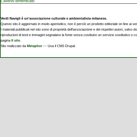
L'allievo dimenticato
Verdi Navigli è un'associazione culturale e ambientalista milanese.
Questo sito è aggiornato in modo aperiodico, non è perciò un prodotto editoriale on line ai se
I materiali pubblicati nel sito sono di proprietà dell'associazione e dei rispettivi autori, salvo d
riproduzioni di testi e immagini segnalano la fonte senza costituire un servizio sostitutivo o 
pagina
Il sito
.
Sito realizzato da
Metaphor
--- Usa il CMS Drupal