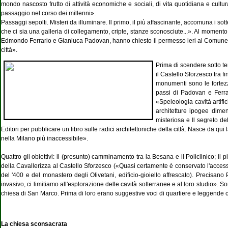
mondo nascosto frutto di attività economiche e sociali, di vita quotidiana e cult
passaggio nel corso dei millenni».
Passaggi sepolti. Misteri da illuminare. Il primo, il più affascinante, accomuna i 
che ci sia una galleria di collegamento, cripte, stanze sconosciute...». Al momento 
Edmondo Ferrario e Gianluca Padovan, hanno chiesto il permesso ieri al Comune e 
città».
Prima di scendere sotto ter
il Castello Sforzesco tra f
monumenti sono le fortezze
passi di Padovan e Ferra
«Speleologia cavità artifi
architetture ipogee dime
misteriosa e Il segreto d
Editori per pubblicare un libro sulle radici architettoniche della città. Nasce da qu
nella Milano più inaccessibile».
Quattro gli obiettivi: il (presunto) camminamento tra la Besana e il Policlinico; i
della Cavallerizza al Castello Sforzesco («Quasi certamente è conservato l'acces
del '400 e del monastero degli Olivetani, edificio-gioiello affrescato). Precisa
invasivo, ci limitiamo all'esplorazione delle cavità sotterranee e al loro studio». So
chiesa di San Marco. Prima di loro erano suggestive voci di quartiere e leggende c
La chiesa sconsacrata