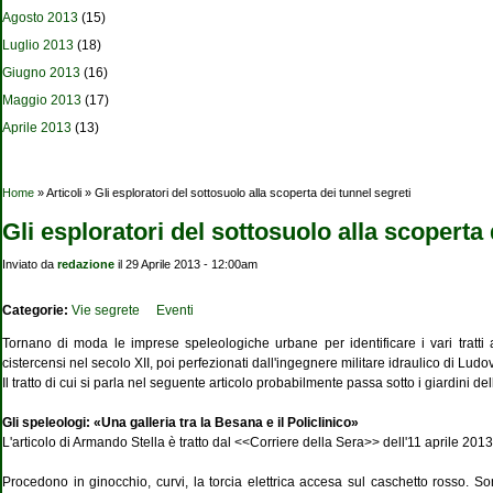
Agosto 2013
(15)
Luglio 2013
(18)
Giugno 2013
(16)
Maggio 2013
(17)
Aprile 2013
(13)
Tu sei qui
Home
» Articoli » Gli esploratori del sottosuolo alla scoperta dei tunnel segreti
Gli esploratori del sottosuolo alla scoperta 
Inviato da
redazione
il 29 Aprile 2013 - 12:00am
Categorie:
Vie segrete
Eventi
Tornano di moda le imprese speleologiche urbane per identificare i vari tratti
cistercensi nel secolo XII, poi perfezionati dall'ingegnere militare idraulico di Lud
Il tratto di cui si parla nel seguente articolo probabilmente passa sotto i giardini d
Gli speleologi: «Una galleria tra la Besana e il Policlinico»
L'articolo di Armando Stella è tratto dal <<Corriere della Sera>> dell'11 aprile 2013
Procedono in ginocchio, curvi, la torcia elettrica accesa sul caschetto rosso. Son