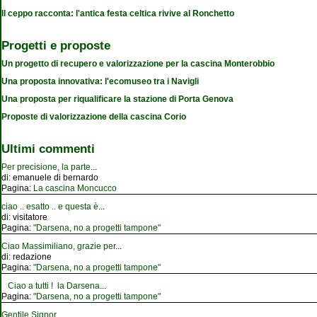
Il ceppo racconta: l'antica festa celtica rivive al Ronchetto
Progetti e proposte
Un progetto di recupero e valorizzazione per la cascina Monterobbio
Una proposta innovativa: l'ecomuseo tra i Navigli
Una proposta per riqualificare la stazione di Porta Genova
Proposte di valorizzazione della cascina Corio
Ultimi commenti
Per precisione, la parte
...
di:
emanuele di bernardo
Pagina:
La cascina Moncucco
ciao .. esatto .. e questa è
...
di:
visitatore
Pagina:
"Darsena, no a progetti tampone"
Ciao Massimiliano, grazie per
...
di:
redazione
Pagina:
"Darsena, no a progetti tampone"
Ciao a tutti ! la Darsena
...
Pagina:
"Darsena, no a progetti tampone"
Gentile Signor
...