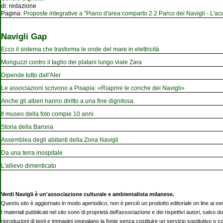
di:
redazione
Pagina:
Proposte integrative a "Piano d'area comparto 2.2 Parco dei Navigli - L'acqu
Navigli Gap
Ecco il sistema che trasforma le onde del mare in elettricità
Monguzzi contro il taglio dei platani lungo viale Zara
Dipende tutto dall'Aler
Le associazioni scrivono a Pisapia: «Riaprire le conche dei Navigli»
Anche gli alberi hanno diritto a una fine dignitosa.
Il museo della foto compie 10 anni
Storia della Barona
Assemblea degli abitanti della Zona Navigli
Da una terra inospitale
L'allievo dimenticato
Verdi Navigli è un'associazione culturale e ambientalista milanese.
Questo sito è aggiornato in modo aperiodico, non è perciò un prodotto editoriale on line ai se
I materiali pubblicati nel sito sono di proprietà dell'associazione e dei rispettivi autori, salvo d
riproduzioni di testi e immagini segnalano la fonte senza costituire un servizio sostitutivo o 