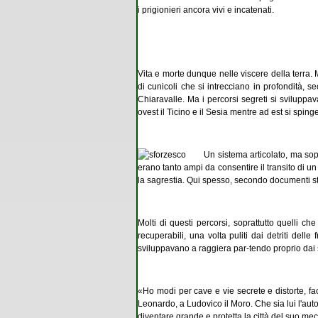
i prigionieri ancora vivi e incatenati.
Vita e morte dunque nelle viscere della terra. 
di cunicoli che si intrecciano in profondità,
Chiaravalle. Ma i percorsi segreti si sviluppava
ovest il Ticino e il Sesia mentre ad est si spi
Un sistema articolato, ma sopratt
erano tanto ampi da consentire il transito di un
la sagrestia. Qui spesso, secondo documenti sto
Molti di questi percorsi, soprattutto quelli 
recuperabili, una volta puliti dai detriti delle
sviluppavano a raggiera par-tendo proprio dai s
«Ho modi per cave e vie secrete e distorte, f
Leonardo, a Ludovico il Moro. Che sia lui l'aut
diventare grande e protetta la città del suo me