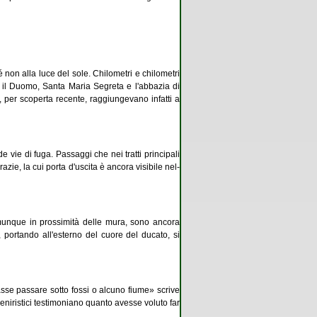
 non alla luce del sole. Chilometri e chilometri
n il Duomo, Santa Maria Segreta e l'abbazia di
ie, per scoperta recente, raggiungevano infatti a
ie di fuga. Passaggi che nei tratti principali
zie, la cui porta d'uscita è ancora visibile nel-
comunque in prossimità delle mura, sono ancora
he, portando all'esterno del cuore del ducato, si
sse passare sotto fossi o alcuno fiume» scrive
eniristici testimoniano quanto avesse voluto far