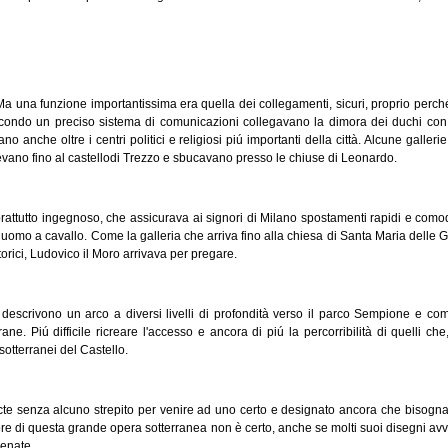
Ma una funzione importantissima era quella dei collegamenti, sicuri, proprio perché
 secondo un preciso sistema di comunicazioni collegavano la dimora dei duchi co
no anche oltre i centri politici e religiosi piú importanti della città. Alcune galler
ngevano fino al castellodi Trezzo e sbucavano presso le chiuse di Leonardo.
utto ingegnoso, che assicurava ai signori di Milano spostamenti rapidi e comode v
 uomo a cavallo. Come la galleria che arriva fino alla chiesa di Santa Maria delle Gra
rici, Ludovico il Moro arrivava per pregare.
che descrivono un arco a diversi livelli di profondità verso il parco Sempione e 
 frane. Piú difficile ricreare l'accesso e ancora di piú la percorribilità di quelli c
otterranei del Castello.
acte senza alcuno strepito per venire ad uno certo e designato ancora che bisogna
ore di questa grande opera sotterranea non è certo, anche se molti suoi disegni avv
cenate.