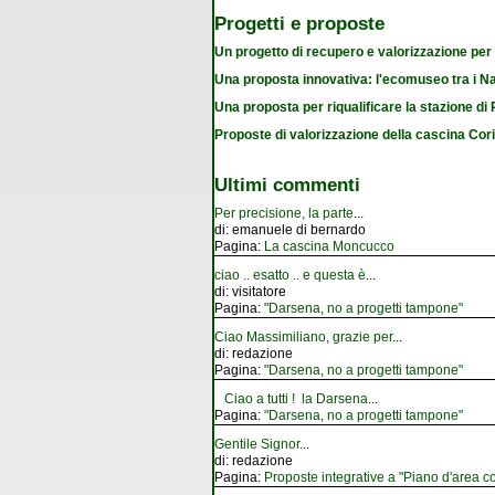
Progetti e proposte
Un progetto di recupero e valorizzazione per
Una proposta innovativa: l'ecomuseo tra i Na
Una proposta per riqualificare la stazione d
Proposte di valorizzazione della cascina Cor
Ultimi commenti
Per precisione, la parte
...
di:
emanuele di bernardo
Pagina:
La cascina Moncucco
ciao .. esatto .. e questa è
...
di:
visitatore
Pagina:
"Darsena, no a progetti tampone"
Ciao Massimiliano, grazie per
...
di:
redazione
Pagina:
"Darsena, no a progetti tampone"
Ciao a tutti ! la Darsena
...
Pagina:
"Darsena, no a progetti tampone"
Gentile Signor
...
di:
redazione
Pagina:
Proposte integrative a "Piano d'area co