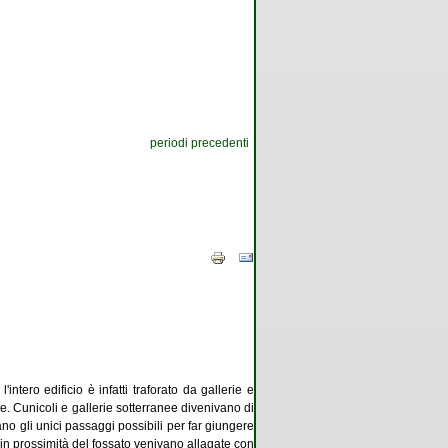
periodi precedenti
tero edificio è infatti traforato da gallerie e
tare. Cunicoli e gallerie sotterranee divenivano di
ano gli unici passaggi possibili per far giungere
e in prossimità del fossato venivano allagate con