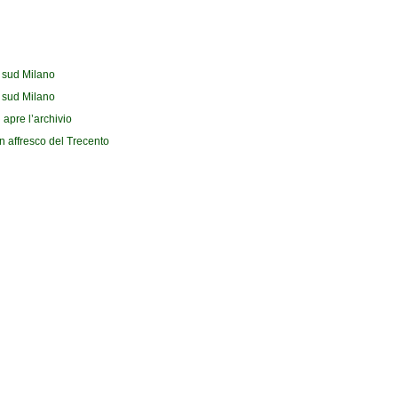
l sud Milano
l sud Milano
 apre l’archivio
n affresco del Trecento