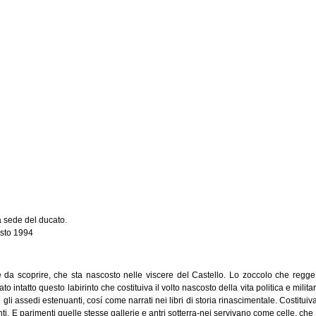
a sede del ducato.
osto 1994
 scoprire, che sta nascosto nelle viscere del Castello. Lo zoccolo che regge l'in
ato intatto questo labirinto che costituiva il volto nascosto della vita politica e mili
li assedi estenuanti, cosí come narrati nei libri di storia rinascimentale. Costituiv
anti. E parimenti quelle stesse gallerie e antri sotterra-nei servivano come celle, ch