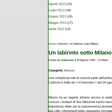
Agosto 2013
(15)
Luglio 2013
(18)
Giugno 2013
(16)
Maggio 2013
(17)
Aprile 2013
(13)
Tu sei qui
Home
» Articoli » Un labirinto sotto Milano
Un labirinto sotto Milano
Inviato da
redazione
il 28 Agosto 1994 - 12:00am
Categorie:
Itinerari
Una complessa rete di cunicoli parte dall'antic
L'articolo è tratto da <<Il Giornale>> del 28 ag
Milano ha un segreto almeno ancora in parte da
cunicoli. I restauri di fine Ottocento hanno lasci
importanza vitale per la sopravvivenza durante g
alla città i rifornimenti dalle campagne circost