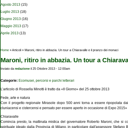
Agosto 2013
(15)
Luglio 2013
(18)
Giugno 2013
(16)
Maggio 2013
(17)
Aprile 2013
(13)
Tu sei qui
Home
» Articoli » Maroni, ritiro in abbazia. Un tour a Chiaravalle e il pranzo dei monaci
Maroni, ritiro in abbazia. Un tour a Chiarav
Inviato da
redazione
il 25 Ottobre 2013 - 12:00am
Categorie:
Ecomusei, percorsi e parchi letterari
L’articolo di Rossella Minotti è tratto da «Il Giorno» del 25 ottobre 2013
Fede, arte e natura
Con il progetto regionale Mirasole dopo 500 anni torna a essere ripopolata da
cluniacensi e cistercensi e pensato per essere aperto
in occasione di Expo 2015» 
Chiaravalle
Comincia presto, la mattinata mistica del governatore Roberto Maroni, che si con
spirituale ideato dalla Provincia di Milano, in particolare dall'assessore Stefano 