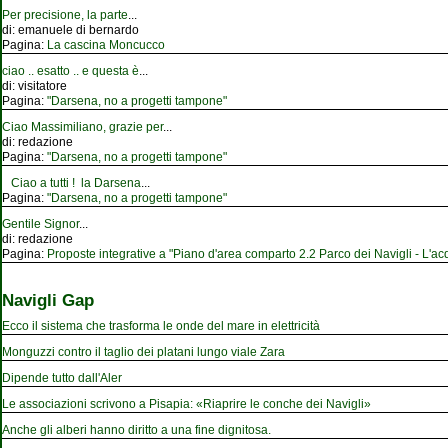
Per precisione, la parte
...
di:
emanuele di bernardo
Pagina:
La cascina Moncucco
ciao .. esatto .. e questa è
...
di:
visitatore
Pagina:
"Darsena, no a progetti tampone"
Ciao Massimiliano, grazie per
...
di:
redazione
Pagina:
"Darsena, no a progetti tampone"
Ciao a tutti ! la Darsena
...
Pagina:
"Darsena, no a progetti tampone"
Gentile Signor
...
di:
redazione
Pagina:
Proposte integrative a "Piano d'area comparto 2.2 Parco dei Navigli - L'acqu
Navigli Gap
Ecco il sistema che trasforma le onde del mare in elettricità
Monguzzi contro il taglio dei platani lungo viale Zara
Dipende tutto dall'Aler
Le associazioni scrivono a Pisapia: «Riaprire le conche dei Navigli»
Anche gli alberi hanno diritto a una fine dignitosa.