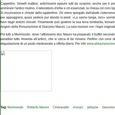
Cappellini. Gioielli inattesi, antichissimi eppure tutti da scoprire, anche per il 
ammirare l'antico mulino, il laboratorio d'erbe e oli essenziali, la chiesa col coro li
Si incuriosisce e chiede dello sgabellino. Gli viene spiegato dall'abate cistercen
per appoggiarsi, quasi sedersi pur stando in piedi. «La sanno
lunga, loro» sorrid
fuori dagli antichi chiostri. Finalmente può godersi la sua terra lombarda, tornare
Angelo della Resurrezione di Giacomo Manzù. La sala riunioni con i legni originali 
Poi tutti a Morimondo, dove l’attivissimo don Mauro ha preparato il buffet secondo 
paradiso tutto rimanda all’antico, che si cerca di far rivivere. Perfino con corsi d
degustazione di un pasto medioevale a offerta libera. Per info
www.abbaziamorimo
Tag:
Morimondo
Roberto Maroni
Chiaravalle
monaci
abbazie
Giacomo