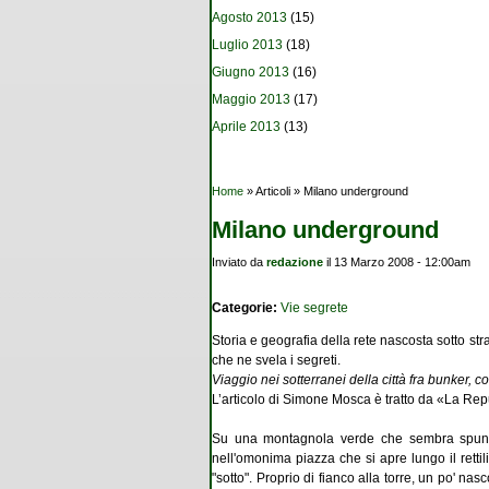
Agosto 2013
(15)
Luglio 2013
(18)
Giugno 2013
(16)
Maggio 2013
(17)
Aprile 2013
(13)
Tu sei qui
Home
» Articoli » Milano underground
Milano underground
Inviato da
redazione
il 13 Marzo 2008 - 12:00am
Categorie:
Vie segrete
Storia e geografia della rete nascosta sotto str
che ne svela i segreti.
Viaggio nei sotterranei della città fra bunker, co
L’articolo di Simone Mosca è tratto da «La Re
Su una montagnola verde che sembra spuntar
nell'omonima piazza che si apre lungo il retti
"sotto". Proprio di fianco alla torre, un po' n