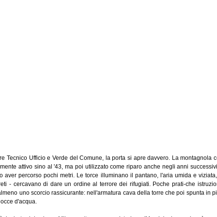
ettore Tecnico Ufficio e Verde del Comune, la porta si apre davvero. La montagnol
almente attivo sino al '43, ma poi utilizzato come riparo anche negli anni successiv
o aver percorso pochi metri. Le torce illuminano il pantano, l'aria umida e viziata, 
ti - cercavano di dare un ordine al terrore dei rifugiati. Poche prati-che istruzio
 almeno uno scorcio rassicurante: nell'armatura cava della torre che poi spunta in p
 gocce d'acqua.