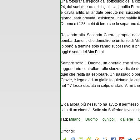
Una fotografia d'epoca dal sottosuolo della cit
24, dai suoi due autori. Il giallista Ippolito 
e cavità artificiali andate perdute nel succed
giorno, sarà provata l'esistenza. Inestimabile il
Duomo e i 123 metri di terra che lo separano d
Restando alla Seconda Guerra, proprio nella p
bombardamenti che demolirono un terzo di Mila
lo portò a termine solo l'anno successivo, il p
oggi è sede del Atm Point.
Sempre sotto il Duomo, un operaio che si trovò
leggendario contraltare allo sforzo verticale d
quel che resta da esplorare. Un passaggio por
Grazie, è legato ad un giallo inquietante: la 
nel '47 fosse sfociata in colpo di stato. Armi che
E da allora più nessuno ha avuto il permesso 
sala di un cinema. Sotto via Solferino invece 
Tag:
Milano
Duomo
cunicoli
gallerie
G
Diffondi: