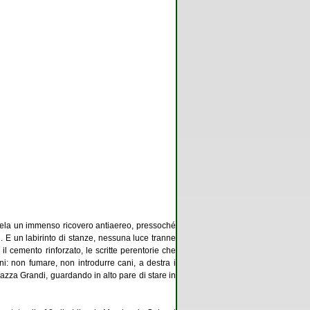
a cela un immenso ricovero antiaereo, pressoché
i. E un labirinto di stanze, nessuna luce tranne
il cemento rinforzato, le scritte perentorie che
ni: non fumare, non introdurre cani, a destra i
iazza Grandi, guardando in alto pare di stare in