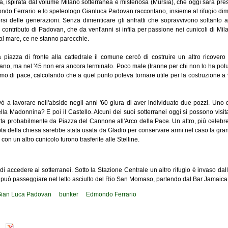
tà, ispirata dal volume Milano sotterranea e misteriosa (Mursia), che oggi sarà pres
Edmondo Ferrario e lo speleologo Gianluca Padovan raccontano, insieme al rifugio dime
ersi delle generazioni. Senza dimenticare gli anfratti che sopravvivono soltanto 
 contributo di Padovan, che da vent'anni si infila per passione nei cunicoli di Milano. 
al mare, ce ne stanno parecchie.
iazza di fronte alla cattedrale il comune cercò di costruire un altro ricovero a
no, ma nel '45 non era ancora terminato. Poco male (tranne per chi non lo ha potu
rimo di pace, calcolando che a quel punto poteva tornare utile per la costruzione a
 a lavorare nell'abside negli anni '60 giura di aver individuato due pozzi. Uno di
ella Madonnina? E poi il Castello. Alcuni dei suoi sotterranei oggi si possono vis
ta probabilmente da Piazza del Cannone all'Arco della Pace. Un altro, più celebre
cripta della chiesa sarebbe stata usata da Gladio per conservare armi nel caso la g
 con un altro cunicolo furono trasferite alle Stelline.
di accedere ai sotterranei. Sotto la Stazione Centrale un altro rifugio è invaso 
si può passeggiare nel letto asciutto del Rio San Momaso, partendo dal Bar Jamaica
ian Luca Padovan
bunker
Edmondo Ferrario