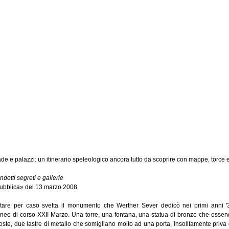
ade e palazzi: un itinerario speleologico ancora tutto da scoprire con mappe, torce el
ndotti segreti e gallerie
pubblica» del 13 marzo 2008
e per caso svetta il monumento che Werther Sever dedicò nei primi anni '30
lineo di corso XXII Marzo. Una torre, una fontana, una statua di bronzo che osserv
ascoste, due lastre di metallo che somigliano molto ad una porta, insolitamente priv