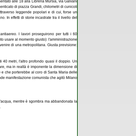
entato alle 18 alla Libreria Mursia, via Galvani
nticato di piazza Grandi, chilometri di cunicoli
attraverso leggende popolari e di cui, forse un
In effetti di storie incastrate tra il livello del
ntiaereo. I lavori proseguirono per tutti i 60
to usare al momento giusto): l'amministrazione
 venire di una metropolitana. Giusta previsione:
 40 metri, l'altro profondo quasi il doppio. Un
itare, ma in realtà è imponente la dimensione di
 e che porterebbe al coro di Santa Maria delle
rande manifestazione comunista che agitò Milano
dall'acqua, mentre è sgombra ma abbandonata la
.