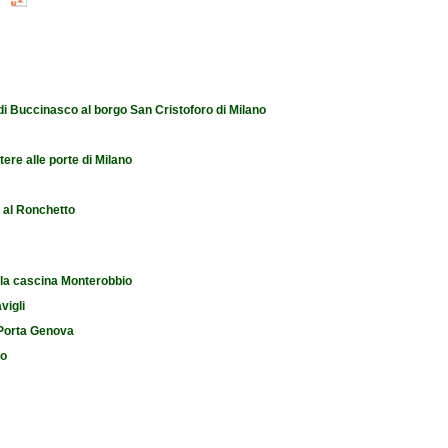
 di Buccinasco al borgo San Cristoforo di Milano
tere alle porte di Milano
e al Ronchetto
 la cascina Monterobbio
vigli
i Porta Genova
io