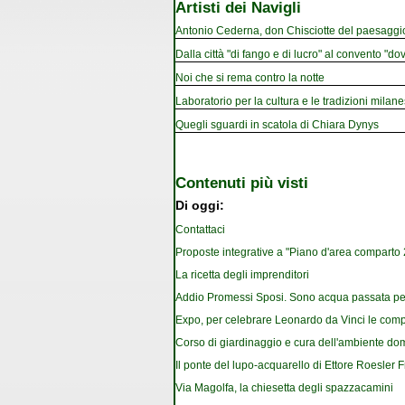
Artisti dei Navigli
Antonio Cederna, don Chisciotte del paesaggi
Dalla città "di fango e di lucro" al convento "dov
Noi che si rema contro la notte
Laboratorio per la cultura e le tradizioni milan
Quegli sguardi in scatola di Chiara Dynys
Contenuti più visti
Di oggi:
Contattaci
Proposte integrative a "Piano d'area comparto 2.
La ricetta degli imprenditori
Addio Promessi Sposi. Sono acqua passata pe
Expo, per celebrare Leonardo da Vinci le com
Corso di giardinaggio e cura dell'ambiente do
Il ponte del lupo-acquarello di Ettore Roesler 
Via Magolfa, la chiesetta degli spazzacamini