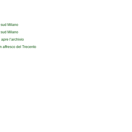
l sud Milano
l sud Milano
 apre l’archivio
n affresco del Trecento