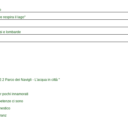
o
e respira il lago"
esi e lombarde
2 Parco dei Navigli - L'acqua in città "
r pochi innamorati
petenze ci sono
mestico
Franz