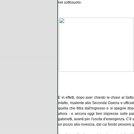
nel sottosuolo.
E in effetti, dopo aver chiesto le chiavi al S
intatto, risalente alla Seconda Guerra e uffici
quella che filtra dall'ingresso e si spegne dop
allora - e ancora oggi ben impresse sulle pare
gabinetti, avanti per l'uscita d'emergenza. C'è
un poz­zo alla rovescia, dal cui fondo piovono