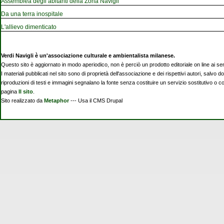
Assemblea degli abitanti della Zona Navigli
Da una terra inospitale
L'allievo dimenticato
Verdi Navigli è un'associazione culturale e ambientalista milanese.
Questo sito è aggiornato in modo aperiodico, non è perciò un prodotto editoriale on line ai se
I materiali pubblicati nel sito sono di proprietà dell'associazione e dei rispettivi autori, salvo d
riproduzioni di testi e immagini segnalano la fonte senza costituire un servizio sostitutivo o 
pagina
Il sito
.
Sito realizzato da
Metaphor
--- Usa il CMS Drupal