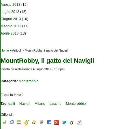
Agosto 2013
(15)
Luglio 2013
(18)
Giugno 2013
(16)
Maggio 2013
(17)
Aprile 2013
(13)
Tu sei qui
Home
» Articoli » MountRobby, il gatto dei Navigli
MountRobby, il gatto dei Navigli
Inviato da
redazione
il 4 Luglio 2017 - 1:53pm
Categorie:
Monterobbio
E' qui la festa?
Tag:
gatti
Navigli
Milano
cascine
Monterobbio
Diffondi: