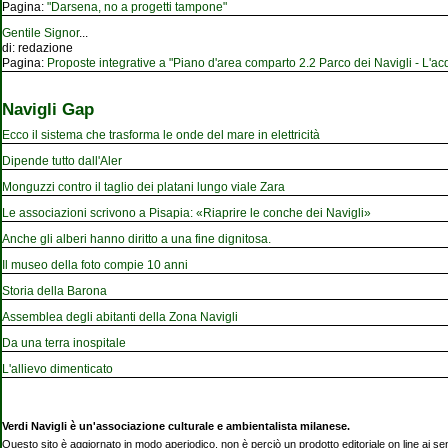
Pagina:
"Darsena, no a progetti tampone"
Gentile Signor
...
di:
redazione
Pagina:
Proposte integrative a "Piano d'area comparto 2.2 Parco dei Navigli - L'acqu
Navigli Gap
Ecco il sistema che trasforma le onde del mare in elettricità
Dipende tutto dall'Aler
Monguzzi contro il taglio dei platani lungo viale Zara
Le associazioni scrivono a Pisapia: «Riaprire le conche dei Navigli»
Anche gli alberi hanno diritto a una fine dignitosa.
Il museo della foto compie 10 anni
Storia della Barona
Assemblea degli abitanti della Zona Navigli
Da una terra inospitale
L'allievo dimenticato
Verdi Navigli è un'associazione culturale e ambientalista milanese.
Questo sito è aggiornato in modo aperiodico, non è perciò un prodotto editoriale on line ai se