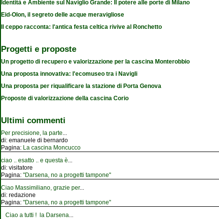
Identità e Ambiente sul Naviglio Grande: Il potere alle porte di Milano
Eid-Olon, il segreto delle acque meravigliose
Il ceppo racconta: l'antica festa celtica rivive al Ronchetto
Progetti e proposte
Un progetto di recupero e valorizzazione per la cascina Monterobbio
Una proposta innovativa: l'ecomuseo tra i Navigli
Una proposta per riqualificare la stazione di Porta Genova
Proposte di valorizzazione della cascina Corio
Ultimi commenti
Per precisione, la parte
...
di:
emanuele di bernardo
Pagina:
La cascina Moncucco
ciao .. esatto .. e questa è
...
di:
visitatore
Pagina:
"Darsena, no a progetti tampone"
Ciao Massimiliano, grazie per
...
di:
redazione
Pagina:
"Darsena, no a progetti tampone"
Ciao a tutti ! la Darsena
...