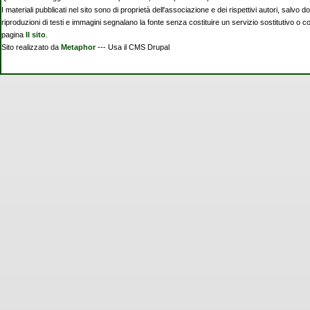
I materiali pubblicati nel sito sono di proprietà dell'associazione e dei rispettivi autori, salvo d
riproduzioni di testi e immagini segnalano la fonte senza costituire un servizio sostitutivo o 
pagina
Il sito
.
Sito realizzato da
Metaphor
--- Usa il CMS Drupal