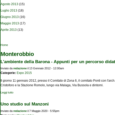
Agosto 2013
(15)
Luglio 2013
(18)
Giugno 2013
(16)
Maggio 2013
(17)
Aprile 2013
(13)
Tu sei qui
Home
Monterobbio
L'ambiente della Barona - Appunti per un percorso didat
Inviato da
redazione
il 13 Gennaio 2012 - 12:00am
Categorie:
Expo 2015
Il giorno 11 gennaio 2012, presso il Comitato di Zona 6, il comitato Ponti con l'arc
Cristoforo e la Stazione Romolo, lungo via Malaga, Via Bussola e dintorni.
Leggi tutto
su L'ambiente della Barona - Appunti per un percorso didattico-turistico
Uno studio sul Manzoni
Inviato da
redazione
il 7 Maggio 2020 - 5:55pm