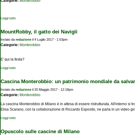
Categorie:
Monterobbio
Leggi tutto
su Uno studio sul Manzoni
MountRobby, il gatto dei Navigli
Inviato da
redazione
il 4 Luglio 2017 - 1:53pm
Categorie:
Monterobbio
E' qui la festa?
Leggi tutto
su MountRobby, il gatto dei Navigli
Cascina Monterobbio: un patrimonio mondiale da salva
Inviato da
redazione
il 20 Maggio 2017 - 12:18pm
Categorie:
Monterobbio
La cascina Monterobbio di Milano è in attesa di essere ristrutturata. All'interno si 
Elisa Scarano, con la collaborazione di Riccardo Esposito, ne parla in un video gir
Leggi tutto
su Cascina Monterobbio: un patrimonio mondiale da salvare
Opuscolo sulle cascine di Milano