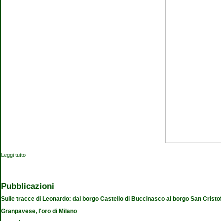
Leggi tutto
su Il futuro di Monterobbio nel Parco Agricolo Sud
Pubblicazioni
Sulle tracce di Leonardo: dal borgo Castello di Buccinasco al borgo San Cristo
Granpavese, l'oro di Milano