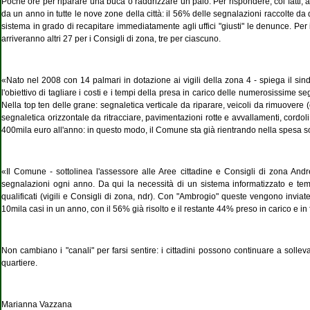
Poche ore per riparare una buca o raddrizzare un palo. Per rispondere, coi fatti, a
da un anno in tutte le nove zone della città: il 56% delle segnalazioni raccolte da 
sistema in grado di recapitare immediatamente agli uffici "giusti" le denunce. Per in
arriveranno altri 27 per i Consigli di zona, tre per ciascuno.
«Nato nel 2008 con 14 palmari in dotazione ai vigili della zona 4 - spiega il sin
l'obiettivo di tagliare i costi e i tempi della presa in carico delle numerosissime 
Nella top ten delle grane: segnaletica verticale da riparare, veicoli da rimuovere 
segnaletica orizzontale da ritracciare, pavimentazioni rotte e avvallamenti, cordoli
400mila euro all'anno: in questo modo, il Comune sta già rientrando nella spesa sos
«Il Comune - sottolinea l'assessore alle Aree cittadine e Consigli di zona Andre
segnalazioni ogni anno. Da qui la necessità di un sistema informatizzato e tem
qualificati (vigili e Consigli di zona, ndr). Con "Ambrogio" queste vengono inviat
10mila casi in un anno, con il 56% già risolto e il restante 44% preso in carico e in
Non cambiano i "canali" per farsi sentire: i cittadini possono continuare a sollevar
quartiere.
Marianna Vazzana