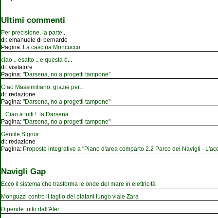
Ultimi commenti
Per precisione, la parte
...
di:
emanuele di bernardo
Pagina:
La cascina Moncucco
ciao .. esatto .. e questa è
...
di:
visitatore
Pagina:
"Darsena, no a progetti tampone"
Ciao Massimiliano, grazie per
...
di:
redazione
Pagina:
"Darsena, no a progetti tampone"
Ciao a tutti ! la Darsena
...
Pagina:
"Darsena, no a progetti tampone"
Gentile Signor
...
di:
redazione
Pagina:
Proposte integrative a "Piano d'area comparto 2.2 Parco dei Navigli - L'acqu
Navigli Gap
Ecco il sistema che trasforma le onde del mare in elettricità
Monguzzi contro il taglio dei platani lungo viale Zara
Dipende tutto dall'Aler