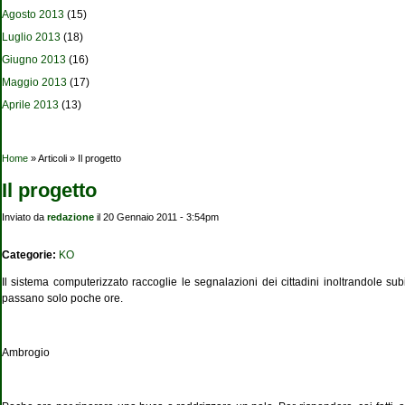
Agosto 2013
(15)
Luglio 2013
(18)
Giugno 2013
(16)
Maggio 2013
(17)
Aprile 2013
(13)
Tu sei qui
Home
» Articoli » Il progetto
Il progetto
Inviato da
redazione
il 20 Gennaio 2011 - 3:54pm
Categorie:
KO
Il sistema computerizzato raccoglie le segnalazioni dei cittadini inoltrandole subit
passano solo poche ore.
Ambrogio