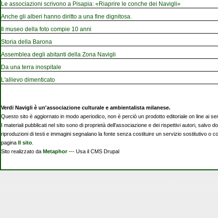
Le associazioni scrivono a Pisapia: «Riaprire le conche dei Navigli»
Anche gli alberi hanno diritto a una fine dignitosa.
Il museo della foto compie 10 anni
Storia della Barona
Assemblea degli abitanti della Zona Navigli
Da una terra inospitale
L'allievo dimenticato
Verdi Navigli è un'associazione culturale e ambientalista milanese.
Questo sito è aggiornato in modo aperiodico, non è perciò un prodotto editoriale on line ai se
I materiali pubblicati nel sito sono di proprietà dell'associazione e dei rispettivi autori, salvo d
riproduzioni di testi e immagini segnalano la fonte senza costituire un servizio sostitutivo o 
pagina
Il sito
.
Sito realizzato da
Metaphor
--- Usa il CMS Drupal