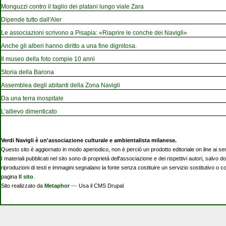
Monguzzi contro il taglio dei platani lungo viale Zara
Dipende tutto dall'Aler
Le associazioni scrivono a Pisapia: «Riaprire le conche dei Navigli»
Anche gli alberi hanno diritto a una fine dignitosa.
Il museo della foto compie 10 anni
Storia della Barona
Assemblea degli abitanti della Zona Navigli
Da una terra inospitale
L'allievo dimenticato
Verdi Navigli è un'associazione culturale e ambientalista milanese.
Questo sito è aggiornato in modo aperiodico, non è perciò un prodotto editoriale on line ai se
I materiali pubblicati nel sito sono di proprietà dell'associazione e dei rispettivi autori, salvo d
riproduzioni di testi e immagini segnalano la fonte senza costituire un servizio sostitutivo o 
pagina
Il sito
.
Sito realizzato da
Metaphor
--- Usa il CMS Drupal