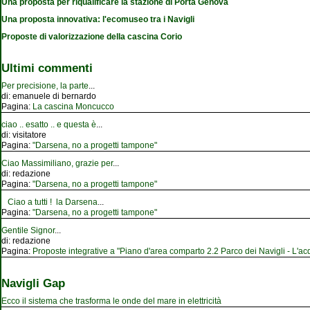
Una proposta per riqualificare la stazione di Porta Genova
Una proposta innovativa: l'ecomuseo tra i Navigli
Proposte di valorizzazione della cascina Corio
Ultimi commenti
Per precisione, la parte
...
di:
emanuele di bernardo
Pagina:
La cascina Moncucco
ciao .. esatto .. e questa è
...
di:
visitatore
Pagina:
"Darsena, no a progetti tampone"
Ciao Massimiliano, grazie per
...
di:
redazione
Pagina:
"Darsena, no a progetti tampone"
Ciao a tutti ! la Darsena
...
Pagina:
"Darsena, no a progetti tampone"
Gentile Signor
...
di:
redazione
Pagina:
Proposte integrative a "Piano d'area comparto 2.2 Parco dei Navigli - L'acqu
Navigli Gap
Ecco il sistema che trasforma le onde del mare in elettricità