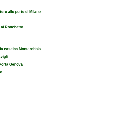
tere alle porte di Milano
e al Ronchetto
 la cascina Monterobbio
vigli
i Porta Genova
io