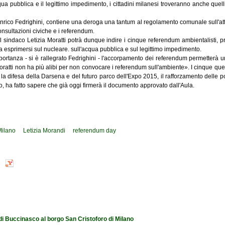
cqua pubblica e il legittimo impedimento, i cittadini milanesi troveranno anche quell
Enrico Fedrighini, contiene una deroga una tantum al regolamento comunale sull'attu
consultazioni civiche e i referendum.
il sindaco Letizia Moratti potrà dunque indire i cinque referendum ambientalisti, 
 a esprimersi sul nucleare. sull'acqua pubblica e sul legittimo impedimento.
rtanza - si è rallegrato Fedrighini - l'accorpamento dei referendum permetterà un
ratti non ha più alibi per non convocare i referendum sull'ambiente». I cinque quesi
a difesa della Darsena e del futuro parco dell'Expo 2015, il rafforzamento delle polit
nto, ha fatto sapere che già oggi firmerà il documento approvato dall'Aula.
Milano
Letizia Morandi
referendum day
 di Buccinasco al borgo San Cristoforo di Milano