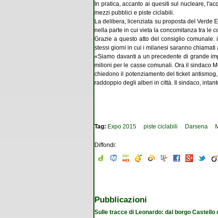
In pratica, accanto ai quesiti sul nucleare, l'a
mezzi pubblici e piste ciclabili.
La delibera, licenziata su proposta del Verde 
nella parte in cui vieta la concomitanza tra le 
Grazie a questo atto del consiglio comunale. 
stessi giorni in cui i milanesi saranno chiamati
«Siamo davanti a un precedente di grande impo
milioni per le casse comunali. Ora il sindaco Mo
chiedono il potenziamento del ticket antismog, l
raddoppio degli alberi in città. Il sindaco, inta
Tag:
Expo 2015
piste ciclabili
Darsena
Diffondi:
Pubblicazioni
Sulle tracce di Leonardo: dal borgo Castello