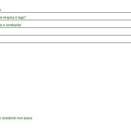
o
e respira il lago"
esi e lombarde
i residenti non piace