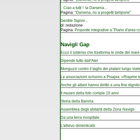
Ciao a tutti ! la Darsena
...
Pagina:
"Darsena, no a progetti tampone"
Gentile Signor
...
di:
redazione
Pagina:
Proposte integrative a "Piano d'area co
Navigli Gap
Ecco il sistema che trasforma le onde del mare i
Dipende tutto dall'Aler
Monguzzi contro il taglio dei platani lungo vial
Le associazioni scrivono a Pisapia: «Riaprire 
Anche gli alberi hanno diritto a una fine dignito
Il museo della foto compie 10 anni
Storia della Barona
Assemblea degli abitanti della Zona Navigli
Da una terra inospitale
L'allievo dimenticato