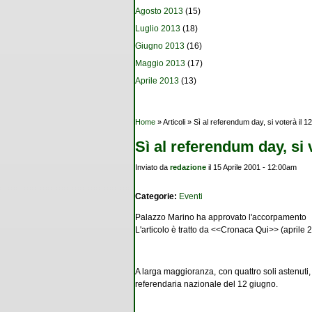
Agosto 2013
(15)
Luglio 2013
(18)
Giugno 2013
(16)
Maggio 2013
(17)
Aprile 2013
(13)
Tu sei qui
Home
» Articoli » Sì al referendum day, si voterà il 1
Sì al referendum day, si 
Inviato da
redazione
il 15 Aprile 2001 - 12:00am
Categorie:
Eventi
Palazzo Marino ha approvato l'accorpamento
L'articolo è tratto da <<Cronaca Qui>> (aprile 
A larga maggioranza, con quattro soli astenuti,
referendaria nazionale del 12 giugno.