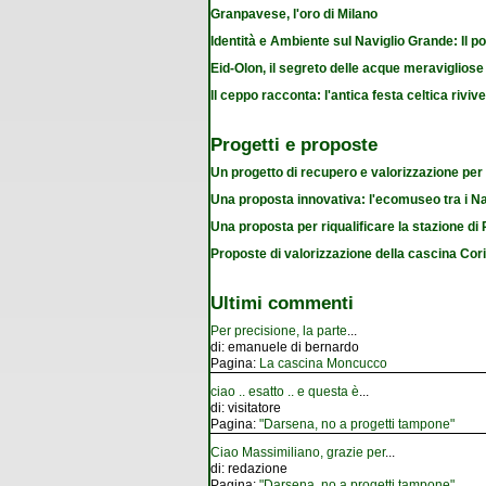
Granpavese, l'oro di Milano
Identità e Ambiente sul Naviglio Grande: Il po
Eid-Olon, il segreto delle acque meravigliose
Il ceppo racconta: l'antica festa celtica riviv
Progetti e proposte
Un progetto di recupero e valorizzazione per
Una proposta innovativa: l'ecomuseo tra i Na
Una proposta per riqualificare la stazione d
Proposte di valorizzazione della cascina Cor
Ultimi commenti
Per precisione, la parte
...
di:
emanuele di bernardo
Pagina:
La cascina Moncucco
ciao .. esatto .. e questa è
...
di:
visitatore
Pagina:
"Darsena, no a progetti tampone"
Ciao Massimiliano, grazie per
...
di:
redazione
Pagina:
"Darsena, no a progetti tampone"