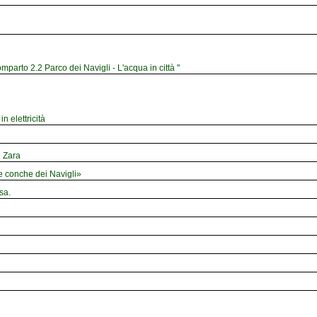
mparto 2.2 Parco dei Navigli - L'acqua in città "
n elettricità
e Zara
le conche dei Navigli»
sa.