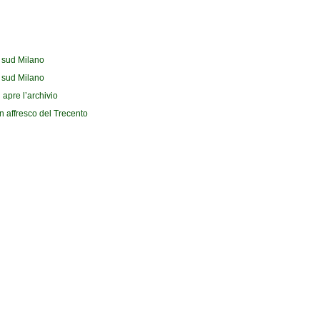
l sud Milano
l sud Milano
 apre l’archivio
n affresco del Trecento