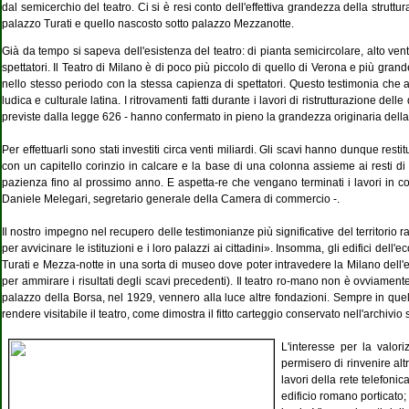
dal semicerchio del teatro. Ci si è resi conto dell'effettiva grandezza della struttu
palazzo Turati e quello nascosto sotto palazzo Mezzanotte.
Già da tempo si sapeva dell'esistenza del teatro: di pianta semicircolare, alto ven
spettatori. Il Teatro di Milano è di poco più piccolo di quello di Verona e più gr
nello stesso periodo con la stessa capienza di spettatori. Questo testimonia che a
ludica e culturale latina. I ritrovamenti fatti durante i lavori di ristrutturazione 
previste dalla legge 626 - hanno confermato in pieno la grandezza originaria della s
Per effettuarli sono stati investiti circa venti miliardi. Gli scavi hanno dunque rest
con un capitello corinzio in calcare e la base di una colonna assieme ai resti di 
pazienza fino al prossimo anno. E aspetta-re che vengano terminati i lavori in cors
Daniele Melegari, segretario generale della Camera di commercio -.
Il nostro impegno nel recupero delle testimonianze più significative del territorio
per avvicinare le istituzioni e i loro palazzi ai cittadini». Insomma, gli edifici de
Turati e Mezza-notte in una sorta di museo dove poter intravedere la Milano dell'e
per ammirare i risultati degli scavi precedenti). Il teatro ro-mano non è ovviamen
palazzo della Borsa, nel 1929, vennero alla luce altre fondazioni. Sempre in quell
rendere visitabile il teatro, come dimostra il fitto carteggio conservato nell'archiv
L'interesse per la valor
permisero di rinvenire alt
lavori della rete telefonic
edificio romano porticato;