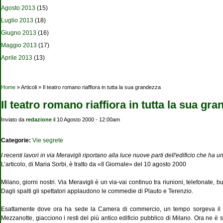
Agosto 2013
(15)
Luglio 2013
(18)
Giugno 2013
(16)
Maggio 2013
(17)
Aprile 2013
(13)
Tu sei qui
Home
» Articoli » Il teatro romano riaffiora in tutta la sua grandezza
Il teatro romano riaffiora in tutta la sua gr
Inviato da
redazione
il 10 Agosto 2000 - 12:00am
Categorie:
Vie segrete
I recenti lavori in via Meravigli riportano alla luce nuove parti dell'edificio che ha 
L’articolo, di Maria Sorbi, è tratto da «Il Giornale» del 10 agosto 2000
Milano, giorni nostri. Via Meravigli è un via-vai continuo tra riunioni, telefonate
Dagli spalti gli spettatori applaudono le commedie di Plauto e Terenzio.
Esattamente dove ora ha sede la Camera di commercio, un tempo sorgeva il teat
Mezzanotte, giacciono i resti del più antico edificio pubblico di Milano. Ora ne è 