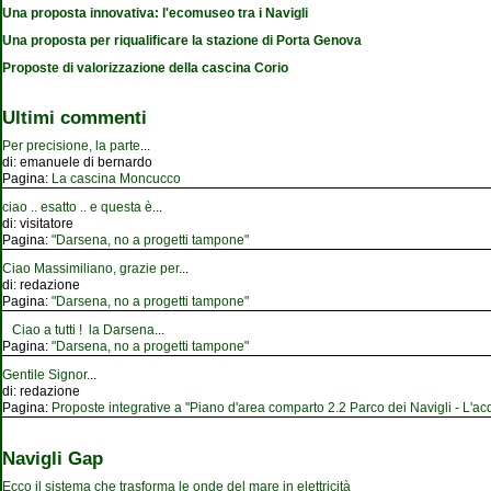
Una proposta innovativa: l'ecomuseo tra i Navigli
Una proposta per riqualificare la stazione di Porta Genova
Proposte di valorizzazione della cascina Corio
Ultimi commenti
Per precisione, la parte
...
di:
emanuele di bernardo
Pagina:
La cascina Moncucco
ciao .. esatto .. e questa è
...
di:
visitatore
Pagina:
"Darsena, no a progetti tampone"
Ciao Massimiliano, grazie per
...
di:
redazione
Pagina:
"Darsena, no a progetti tampone"
Ciao a tutti ! la Darsena
...
Pagina:
"Darsena, no a progetti tampone"
Gentile Signor
...
di:
redazione
Pagina:
Proposte integrative a "Piano d'area comparto 2.2 Parco dei Navigli - L'acqu
Navigli Gap
Ecco il sistema che trasforma le onde del mare in elettricità