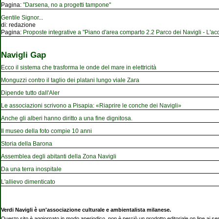
Pagina:
"Darsena, no a progetti tampone"
Gentile Signor
...
di:
redazione
Pagina:
Proposte integrative a "Piano d'area comparto 2.2 Parco dei Navigli - L'acqu
Navigli Gap
Ecco il sistema che trasforma le onde del mare in elettricità
Monguzzi contro il taglio dei platani lungo viale Zara
Dipende tutto dall'Aler
Le associazioni scrivono a Pisapia: «Riaprire le conche dei Navigli»
Anche gli alberi hanno diritto a una fine dignitosa.
Il museo della foto compie 10 anni
Storia della Barona
Assemblea degli abitanti della Zona Navigli
Da una terra inospitale
L'allievo dimenticato
Verdi Navigli è un'associazione culturale e ambientalista milanese.
Questo sito è aggiornato in modo aperiodico, non è perciò un prodotto editoriale on line ai se