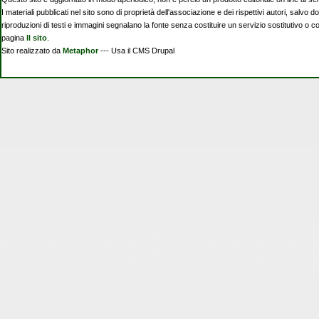
I materiali pubblicati nel sito sono di proprietà dell'associazione e dei rispettivi autori, salvo d
riproduzioni di testi e immagini segnalano la fonte senza costituire un servizio sostitutivo o 
pagina
Il sito
.
Sito realizzato da
Metaphor
--- Usa il CMS Drupal