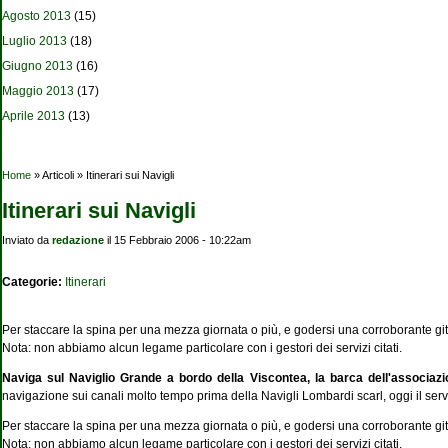
Agosto 2013
(15)
Luglio 2013
(18)
Giugno 2013
(16)
Maggio 2013
(17)
Aprile 2013
(13)
Tu sei qui
Home
» Articoli » Itinerari sui Navigli
Itinerari sui Navigli
Inviato da
redazione
il 15 Febbraio 2006 - 10:22am
Categorie:
Itinerari
Per staccare la spina per una mezza giornata o più, e godersi una corroborante gita 
Nota: non abbiamo alcun legame particolare con i gestori dei servizi citati.
Naviga sul Naviglio Grande a bordo della Viscontea, la barca dell'associazi
navigazione sui canali molto tempo prima della Navigli Lombardi scarl, oggi il serv
Per staccare la spina per una mezza giornata o più, e godersi una corroborante gita 
Nota: non abbiamo alcun legame particolare con i gestori dei servizi citati.