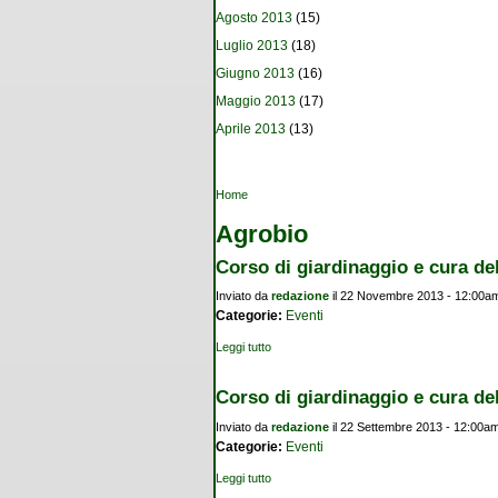
Agosto 2013
(15)
Luglio 2013
(18)
Giugno 2013
(16)
Maggio 2013
(17)
Aprile 2013
(13)
Tu sei qui
Home
Agrobio
Corso di giardinaggio e cura del
Inviato da
redazione
il 22 Novembre 2013 - 12:00a
Categorie:
Eventi
Leggi tutto
su Corso di giardinaggio e cura dell’orto
Corso di giardinaggio e cura de
Inviato da
redazione
il 22 Settembre 2013 - 12:00a
Categorie:
Eventi
Leggi tutto
su Corso di giardinaggio e cura dell'ambi