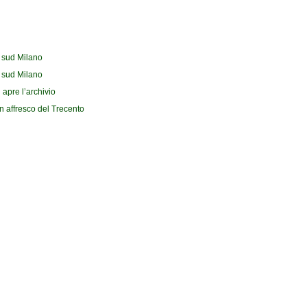
l sud Milano
l sud Milano
 apre l’archivio
n affresco del Trecento