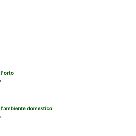
l’orto
m
ll'ambiente domestico
m
ente domestico