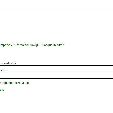
mparto 2.2 Parco dei Navigli - L'acqua in città "
n elettricità
e Zara
le conche dei Navigli»
sa.