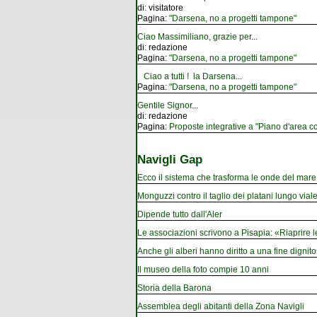
di:
visitatore
Pagina:
"Darsena, no a progetti tampone"
Ciao Massimiliano, grazie per
...
di:
redazione
Pagina:
"Darsena, no a progetti tampone"
Ciao a tutti ! la Darsena
...
Pagina:
"Darsena, no a progetti tampone"
Gentile Signor
...
di:
redazione
Pagina:
Proposte integrative a "Piano d'area co
Navigli Gap
Ecco il sistema che trasforma le onde del mare i
Monguzzi contro il taglio dei platani lungo vial
Dipende tutto dall'Aler
Le associazioni scrivono a Pisapia: «Riaprire 
Anche gli alberi hanno diritto a una fine dignito
Il museo della foto compie 10 anni
Storia della Barona
Assemblea degli abitanti della Zona Navigli