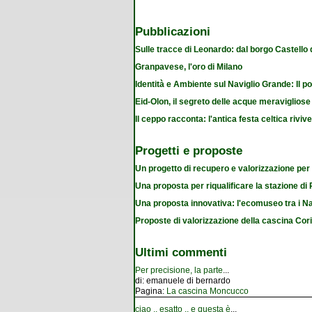
Pubblicazioni
Sulle tracce di Leonardo: dal borgo Castello
Granpavese, l'oro di Milano
Identità e Ambiente sul Naviglio Grande: Il po
Eid-Olon, il segreto delle acque meravigliose
Il ceppo racconta: l'antica festa celtica riviv
Progetti e proposte
Un progetto di recupero e valorizzazione per
Una proposta per riqualificare la stazione d
Una proposta innovativa: l'ecomuseo tra i Na
Proposte di valorizzazione della cascina Cor
Ultimi commenti
Per precisione, la parte
...
di:
emanuele di bernardo
Pagina:
La cascina Moncucco
ciao .. esatto .. e questa è
...