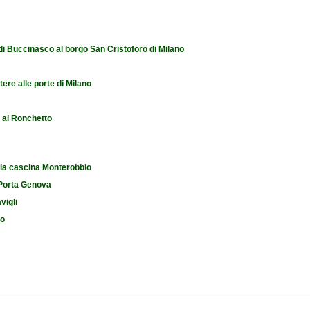
 di Buccinasco al borgo San Cristoforo di Milano
tere alle porte di Milano
e al Ronchetto
 la cascina Monterobbio
i Porta Genova
vigli
io