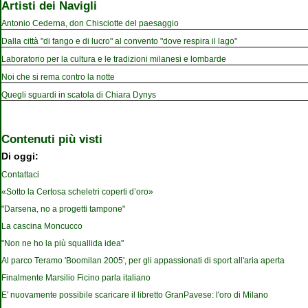
Artisti dei Navigli
Antonio Cederna, don Chisciotte del paesaggio
Dalla città "di fango e di lucro" al convento "dove respira il lago"
Laboratorio per la cultura e le tradizioni milanesi e lombarde
Noi che si rema contro la notte
Quegli sguardi in scatola di Chiara Dynys
Contenuti più visti
Di oggi:
Contattaci
«Sotto la Certosa scheletri coperti d’oro»
"Darsena, no a progetti tampone"
La cascina Moncucco
"Non ne ho la più squallida idea"
Al parco Teramo 'Boomilan 2005', per gli appassionati di sport all'aria aperta
Finalmente Marsilio Ficino parla italiano
E' nuovamente possibile scaricare il libretto GranPavese: l'oro di Milano