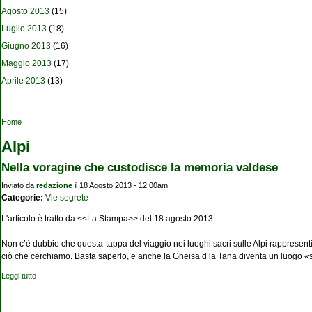
Agosto 2013
(15)
Luglio 2013
(18)
Giugno 2013
(16)
Maggio 2013
(17)
Aprile 2013
(13)
Tu sei qui
Home
Alpi
Nella voragine che custodisce la memoria valdese
Inviato da
redazione
il 18 Agosto 2013 - 12:00am
Categorie:
Vie segrete
L'articolo è tratto da <<La Stampa>> del 18 agosto 2013
Non c’è dubbio che questa tappa del viaggio nei luoghi sacri sulle Alpi rappresenti
ciò che cerchiamo. Basta saperlo, e anche la Gheisa d’la Tana diventa un luogo «sac
Leggi tutto
su Nella voragine che custodisce la memoria valdese