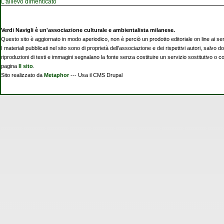
L'allievo dimenticato
Verdi Navigli è un'associazione culturale e ambientalista milanese.
Questo sito è aggiornato in modo aperiodico, non è perciò un prodotto editoriale on line ai se
I materiali pubblicati nel sito sono di proprietà dell'associazione e dei rispettivi autori, salvo d
riproduzioni di testi e immagini segnalano la fonte senza costituire un servizio sostitutivo o 
pagina
Il sito
.
Sito realizzato da
Metaphor
--- Usa il CMS Drupal