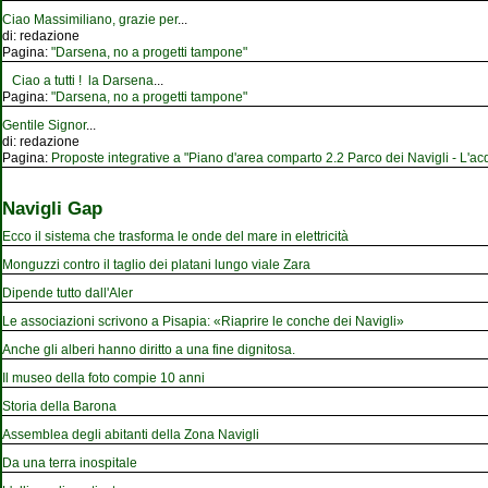
Ciao Massimiliano, grazie per
...
di:
redazione
Pagina:
"Darsena, no a progetti tampone"
Ciao a tutti ! la Darsena
...
Pagina:
"Darsena, no a progetti tampone"
Gentile Signor
...
di:
redazione
Pagina:
Proposte integrative a "Piano d'area comparto 2.2 Parco dei Navigli - L'acqu
Navigli Gap
Ecco il sistema che trasforma le onde del mare in elettricità
Monguzzi contro il taglio dei platani lungo viale Zara
Dipende tutto dall'Aler
Le associazioni scrivono a Pisapia: «Riaprire le conche dei Navigli»
Anche gli alberi hanno diritto a una fine dignitosa.
Il museo della foto compie 10 anni
Storia della Barona
Assemblea degli abitanti della Zona Navigli
Da una terra inospitale