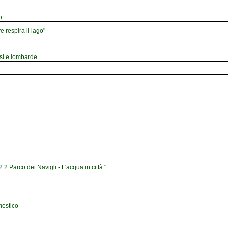
o
e respira il lago"
esi e lombarde
2 Parco dei Navigli - L'acqua in città "
mestico