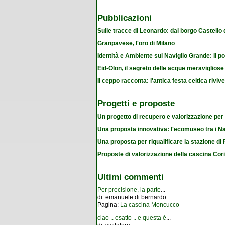
Pubblicazioni
Sulle tracce di Leonardo: dal borgo Castello
Granpavese, l'oro di Milano
Identità e Ambiente sul Naviglio Grande: Il po
Eid-Olon, il segreto delle acque meravigliose
Il ceppo racconta: l'antica festa celtica riviv
Progetti e proposte
Un progetto di recupero e valorizzazione per
Una proposta innovativa: l'ecomuseo tra i Na
Una proposta per riqualificare la stazione d
Proposte di valorizzazione della cascina Cor
Ultimi commenti
Per precisione, la parte
...
di:
emanuele di bernardo
Pagina:
La cascina Moncucco
ciao .. esatto .. e questa è
...